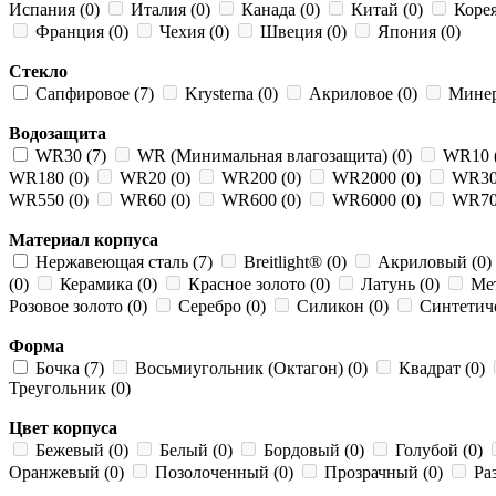
Испания (0)
Италия (0)
Канада (0)
Китай (0)
Корея
Франция (0)
Чехия (0)
Швеция (0)
Япония (0)
Стекло
Сапфировое (7)
Krysterna (0)
Акриловое (0)
Минер
Водозащита
WR30 (7)
WR (Минимальная влагозащита) (0)
WR10 
WR180 (0)
WR20 (0)
WR200 (0)
WR2000 (0)
WR30
WR550 (0)
WR60 (0)
WR600 (0)
WR6000 (0)
WR70
Материал корпуса
Нержавеющая сталь (7)
Breitlight® (0)
Акриловый (0)
(0)
Керамика (0)
Красное золото (0)
Латунь (0)
Мет
Розовое золото (0)
Серебро (0)
Силикон (0)
Синтетиче
Форма
Бочка (7)
Восьмиугольник (Октагон) (0)
Квадрат (0)
Треугольник (0)
Цвет корпуса
Бежевый (0)
Белый (0)
Бордовый (0)
Голубой (0)
Оранжевый (0)
Позолоченный (0)
Прозрачный (0)
Ра