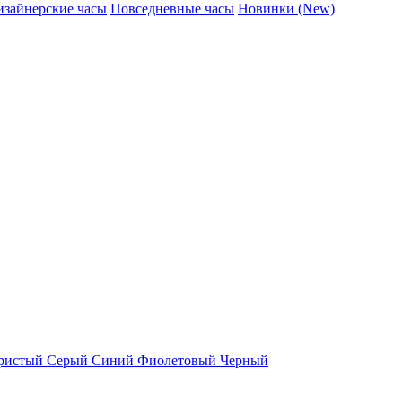
изайнерские часы
Повседневные часы
Новинки (New)
ристый
Серый
Синий
Фиолетовый
Черный