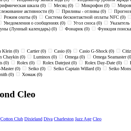
рифмическая шкала (0)
Месяц (0)
Микрофон (0)
Мирово
леживание активности (0)
Приливы - отливы (0)
Прогноз
Режим охоты (0)
Система бесконтактной оплаты NFC (0)
Уведомления о сообщениях (0)
Угол сноса (0)
Указатель 
ны (Лунный календарь) (0)
Фонарик (0)
Функция поиска 
 Klein (0)
Cartier (0)
Casio (0)
Casio G-Shock (0)
Citi
n Chaykin (0)
Luminox (0)
Omega (0)
Omega Seamaster (
s (0)
Rolex (0)
Rolex Datejust (0)
Rolex Day-Date (0)
R
-Master (0)
Seiko (0)
Seiko Captain Willard (0)
Seiko Monst
nith (0)
Хомаж (0)
ond Cleo
Cotton Club
Dixieland
Diva
Charleston
Jazz Age
Cleo