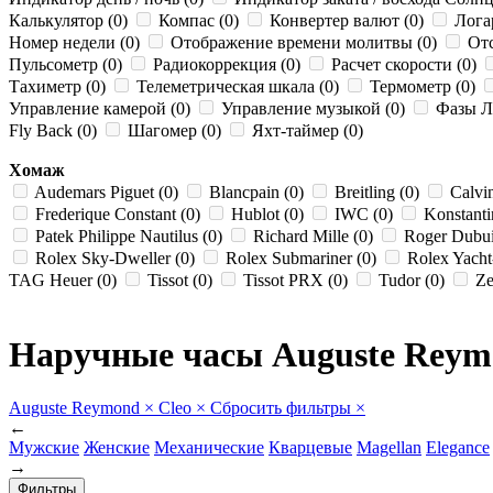
Калькулятор (0)
Компас (0)
Конвертер валют (0)
Лога
Номер недели (0)
Отображение времени молитвы (0)
Отс
Пульсометр (0)
Радиокоррекция (0)
Расчет скорости (0)
Тахиметр (0)
Телеметрическая шкала (0)
Термометр (0)
Управление камерой (0)
Управление музыкой (0)
Фазы Лу
Fly Back (0)
Шагомер (0)
Яхт-таймер (0)
Хомаж
Audemars Piguet (0)
Blancpain (0)
Breitling (0)
Calvin
Frederique Constant (0)
Hublot (0)
IWC (0)
Konstanti
Patek Philippe Nautilus (0)
Richard Mille (0)
Roger Dubui
Rolex Sky-Dweller (0)
Rolex Submariner (0)
Rolex Yacht
TAG Heuer (0)
Tissot (0)
Tissot PRX (0)
Tudor (0)
Ze
Наручные часы Auguste Reym
Auguste Reymond
×
Cleo
×
Сбросить фильтры
×
←
Мужские
Женские
Механические
Кварцевые
Magellan
Elegance
→
Фильтры