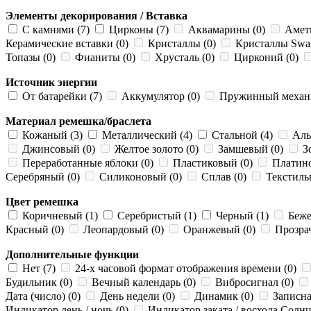
Элементы декорирования / Вставка
С камнями (7)
Цирконы (7)
Аквамарины (0)
Амети
Керамические вставки (0)
Кристаллы (0)
Кристаллы Swar
Топазы (0)
Фианиты (0)
Хрусталь (0)
Цирконий (0)
Источник энергии
От батарейки (7)
Аккумулятор (0)
Пружинный механи
Материал ремешка/браслета
Кожаный (3)
Металлический (4)
Стальной (4)
Аль
Джинсовый (0)
Желтое золото (0)
Замшевый (0)
Зо
Переработанные яблоки (0)
Пластиковый (0)
Платино
Серебряный (0)
Силиконовый (0)
Сплав (0)
Текстиль
Цвет ремешка
Коричневый (1)
Серебристый (1)
Черный (1)
Беже
Красный (0)
Леопардовый (0)
Оранжевый (0)
Прозра
Дополнительные функции
Нет (7)
24-х часовой формат отображения времени (0)
Будильник (0)
Вечный календарь (0)
Вибросигнал (0)
Дата (число) (0)
День недели (0)
Динамик (0)
Записна
Индикатор день / ночь (0)
Индикатор заката / восхода Солнц