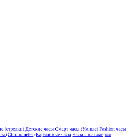
е (стрелки)
Детские часы
Смарт часы (Умные)
Fashion часы
ы (Chronometer)
Карманные часы
Часы с шагомером