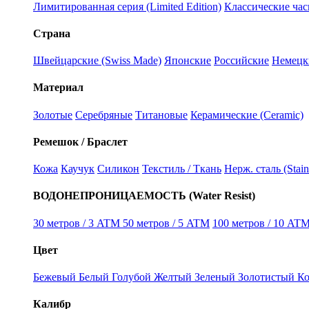
Лимитированная серия (Limited Edition)
Классические часы
Страна
Швейцарские (Swiss Made)
Японские
Российские
Немецк
Материал
Золотые
Серебряные
Титановые
Керамические (Ceramic)
Ремешок / Браслет
Кожа
Каучук
Силикон
Текстиль / Ткань
Нерж. сталь (Stain
ВОДОНЕПРОНИЦАЕМОСТЬ (Water Resist)
30 метров / 3 ATM
50 метров / 5 ATM
100 метров / 10 ATM
Цвет
Бежевый
Белый
Голубой
Желтый
Зеленый
Золотистый
К
Калибр