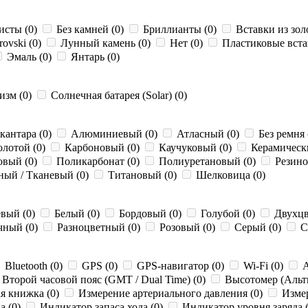
сты (0)
Без камней (0)
Бриллианты (0)
Вставки из зол
ovski (0)
Лунный камень (0)
Нет (0)
Пластиковые вста
Эмаль (0)
Янтарь (0)
зм (0)
Солнечная батарея (Solar) (0)
кантара (0)
Алюминиевый (0)
Атласный (0)
Без ремня 
лотой (0)
Карбоновый (0)
Каучуковый (0)
Керамическ
вый (0)
Поликарбонат (0)
Полиуретановый (0)
Резино
ный / Тканевый (0)
Титановый (0)
Шелковица (0)
вый (0)
Белый (0)
Бордовый (0)
Голубой (0)
Двухцв
чный (0)
Разноцветный (0)
Розовый (0)
Серый (0)
С
Bluetooth (0)
GPS (0)
GPS-навигатор (0)
Wi-Fi (0)
А
Второй часовой пояс (GMT / Dual Time) (0)
Высотомер (Альти
я книжка (0)
Измерение артериального давления (0)
Измер
а (0)
Индикатор запаса хода (0)
Индикатор уровня заряда 