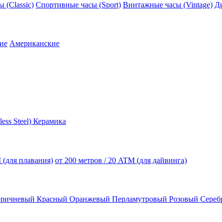
 (Classic)
Спортивные часы (Sport)
Винтажные часы (Vintage)
Д
ие
Американские
less Steel)
Керамика
 (для плавания)
от 200 метров / 20 ATM (для дайвинга)
оричневый
Красный
Оранжевый
Перламутровый
Розовый
Сереб