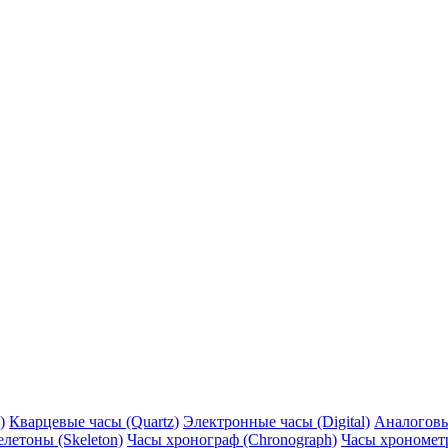
)
Кварцевые часы (Quartz)
Электронные часы (Digital)
Аналоговы
елетоны (Skeleton)
Часы хронограф (Chronograph)
Часы хронометр