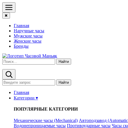
✖
Главная
Наручные часы
Мужские часы
Женские часы
Бренды
Найти
Найти
Главная
Категории ▾
ПОПУЛЯРНЫЕ КАТЕГОРИИ
Механические часы (Mechanical)
Автоподзавод (Automatic
Водонепроницаемые часы
Противоударные часы
Часы ск