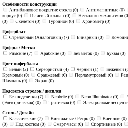
Особенности конструкции
Антибликовое покрытие стекла (0)
Антимагнитные (0)
корпус (0)
Гелиевый клапан (0)
Несколько механизмов (
(0)
Скелетон (0)
Турбийон (0)
Хронометр (0)
Циферблат
Стрелочный (Аналоговый) (7)
Бинарный (0)
Комбини
Цифры / Метки
Римские (7)
Арабские (0)
Без меток (0)
Буквы (0)
Цвет циферблата
Белый (2)
Серебристый (4)
Черный (1)
Бежевый (
Кремовый (0)
Оранжевый (0)
Перламутровый (0)
Раз
Шампань (0)
Экран (0)
Подсветка стрелок / дисплея
Без подсветки (7)
Neobrite (0)
Neon Illuminator (0)
А
(Электрическая) (0)
Тритиевая (0)
Электролюминесцентна
Стиль / Дизайн
Классические (7)
Винтажные / Ретро (0)
Военные (0)
(0)
Под костюм (0)
Смарт-часы (0)
Спортивные (0)