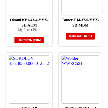
Okami KP1-43-4-YYX-
Tamer TJ4-37-0-YYX-
SL-ACM
SR-MBM
My Planet Pluto
≈ 1 057 ₽
В наличии
≈ 3 792 ₽
В наличии
Показать цены
Показать цены