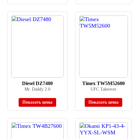
Diesel DZ7480
Timex TW5M52600
Mr. Daddy 2.0
UFC Takeover
≈ 59 990 ₽
≈ 9 190 ₽
В наличии
В наличии
Показать цены
Показать цены