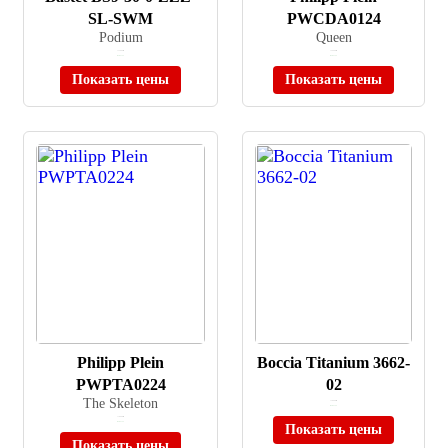
SL-SWM
PWCDA0124
Podium
Queen
≈ 13 994 ₽
≈ 34 490 ₽
В наличии
В наличии
Показать цены
Показать цены
Philipp Plein
Boccia Titanium 3662-
PWPTA0224
02
The Skeleton
≈ 10 990 ₽
В наличии
≈ 78 990 ₽
В наличии
Показать цены
Показать цены