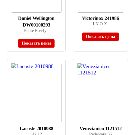
Daniel Wellington
Victorinox 241986
I.N.O.X.
DW00100293
≈ 91 900 ₽
Petite Roselyn
Нет в наличии
≈ 13 900 ₽
Показать цены
Нет в наличии
Показать цены
Lacoste 2010988
Venezianico 1121512
.12.12
Redentore 36