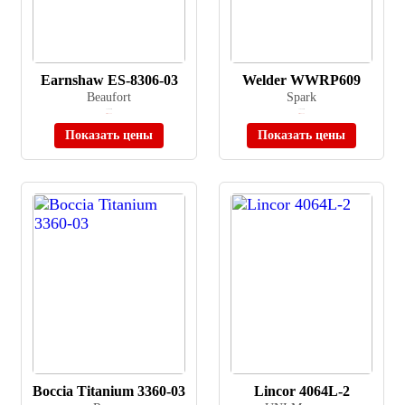
Earnshaw ES-8306-03
Welder WWRP609
Beaufort
Spark
≈ 35 000 ₽
≈ 18 290 ₽
Нет в наличии
Нет в наличии
Показать цены
Показать цены
Boccia Titanium 3360-03
Lincor 4064L-2