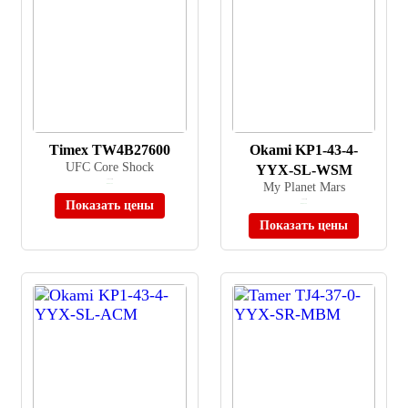
Timex TW4B27600
Okami KP1-43-4-
UFC Core Shock
YYX-SL-WSM
≈ 10 150 ₽
My Planet Mars
В наличии
Показать цены
≈ 3 412 ₽
В наличии
Показать цены