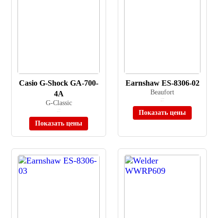
Casio G-Shock GA-700-
Earnshaw ES-8306-02
Beaufort
4A
≈ 35 000 ₽
G-Classic
Нет в наличии
≈ 7 590 ₽
Показать цены
В наличии
Показать цены