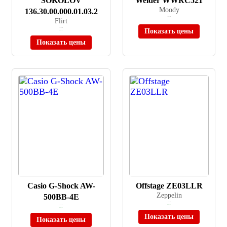
SOKOLOV
Welder WWRC521
Moody
136.30.00.000.01.03.2
≈ 18 230 ₽
Flirt
В наличии
≈ 17 495 ₽
Показать цены
В наличии
Показать цены
Casio G-Shock AW-
Offstage ZE03LLR
Zeppelin
500BB-4E
≈ 7 970 ₽
В наличии
≈ 12 455 ₽
В наличии
Показать цены
Показать цены