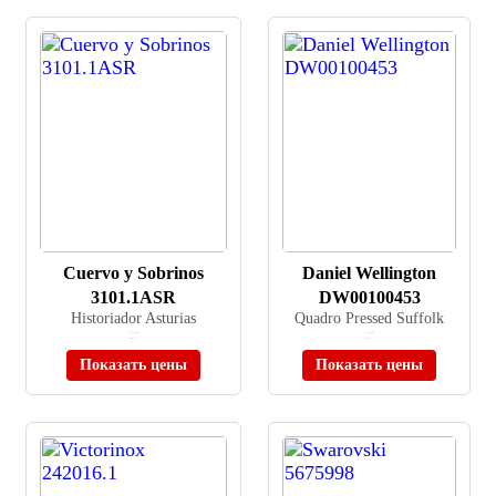
Cuervo y Sobrinos
Daniel Wellington
3101.1ASR
DW00100453
Historiador Asturias
Quadro Pressed Suffolk
≈ 278 500 ₽
≈ 15 990 ₽
Нет в наличии
Нет в наличии
Показать цены
Показать цены