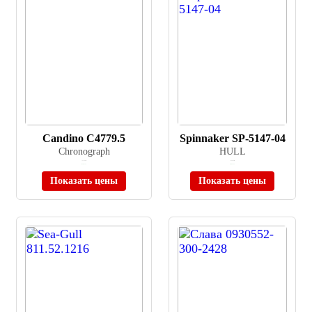
Candino C4779.5
Spinnaker SP-5147-04
Chronograph
HULL
≈ 42 100 ₽
≈ 39 900 ₽
В наличии
В наличии
Показать цены
Показать цены