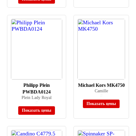
Philipp Plein
Michael Kors MK4750
Camille
PWBDA0124
≈ 35 990 ₽
Plein Lady Royal
В наличии
≈ 64 990 ₽
Показать цены
В наличии
Показать цены