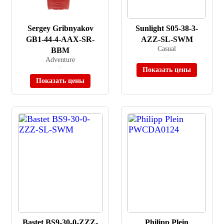
Sergey Gribnyakov
Sunlight S05-38-3-
GB1-44-4-AAX-SR-
AZZ-SL-SWM
Casual
BBM
≈ 1 284 ₽
Adventure
В наличии
≈ 19 656 ₽
Показать цены
В наличии
Показать цены
Bastet BS9-30-0-ZZZ-
Philipp Plein