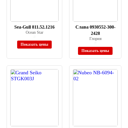
Sea-Gull 811.52.1216
Слава 0930552-300-
Ocean Star
2428
≈ 45 900 ₽
Глория
В наличии
Показать цены
≈ 90 000 ₽
В наличии
Показать цены