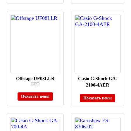
Offstage UF08LLR
Casio G-Shock GA-
UFO
2100-4AER
≈ 7 970 ₽
В наличии
≈ 7 875 ₽
В наличии
Показать цены
Показать цены