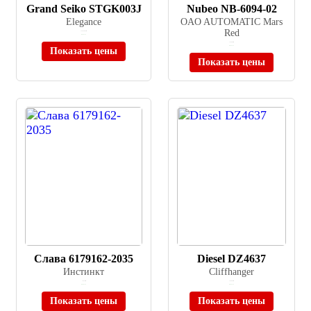
Grand Seiko STGK003J
Nubeo NB-6094-02
Elegance
OAO AUTOMATIC Mars
Red
≈ 3 879 005 ₽
В наличии
≈ 39 900 ₽
В наличии
Показать цены
Показать цены
Слава 6179162-2035
Diesel DZ4637
Инстинкт
Cliffhanger
≈ 4 970 ₽
≈ 36 990 ₽
В наличии
В наличии
Показать цены
Показать цены