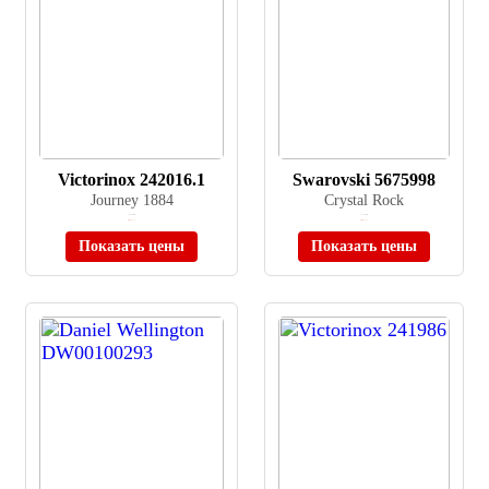
Victorinox 242016.1
Swarovski 5675998
Journey 1884
Crystal Rock
≈ 95 000 ₽
≈ 47 900 ₽
Нет в наличии
Нет в наличии
Показать цены
Показать цены