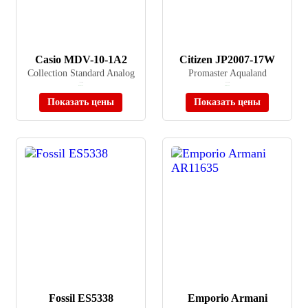
Casio MDV-10-1A2
Citizen JP2007-17W
Collection Standard Analog
Promaster Aqualand
≈ 5 960 ₽
≈ 45 100 ₽
В наличии
В наличии
Показать цены
Показать цены
Fossil ES5338
Emporio Armani