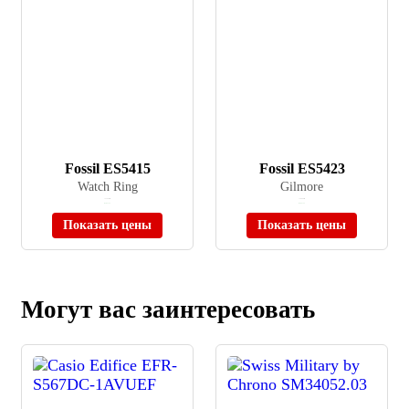
Fossil ES5415
Fossil ES5423
Watch Ring
Gilmore
≈ 22 490 ₽
≈ 18 990 ₽
В наличии
В наличии
Показать цены
Показать цены
Могут вас заинтересовать