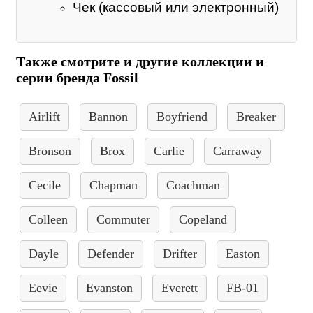
Чек (кассовый или электронный)
Также смотрите и другие коллекции и
серии бренда Fossil
Airlift
Bannon
Boyfriend
Breaker
Bronson
Brox
Carlie
Carraway
Cecile
Chapman
Coachman
Colleen
Commuter
Copeland
Dayle
Defender
Drifter
Easton
Eevie
Evanston
Everett
FB-01