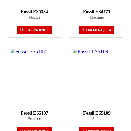
Fossil FS5384
Fossil FS4775
Neutra
Machine
≈ 18 540 ₽
≈ 17 490 ₽
В наличии
В наличии
Показать цены
Показать цены
Fossil ES5107
Fossil ES5109
Bronson
Stella
≈ 16 510 ₽
≈ 16 510 ₽
В наличии
В наличии