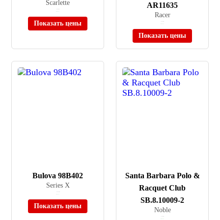
Scarlette
AR11635
≈ 29 990 ₽
В наличии
Racer
Показать цены
≈ 46 990 ₽
В наличии
Показать цены
Bulova 98B402
Santa Barbara Polo &
Series X
Racquet Club
≈ 399 000 ₽
В наличии
SB.8.10009-2
Показать цены
Noble
≈ 12 000 ₽
В наличии