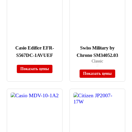
Casio Edifice EFR-
Swiss Military by
S567DC-1AVUEF
Chrono SM34052.03
Classic
≈ 15 355 ₽
В наличии
≈ 46 490 ₽
В наличии
Показать цены
Показать цены