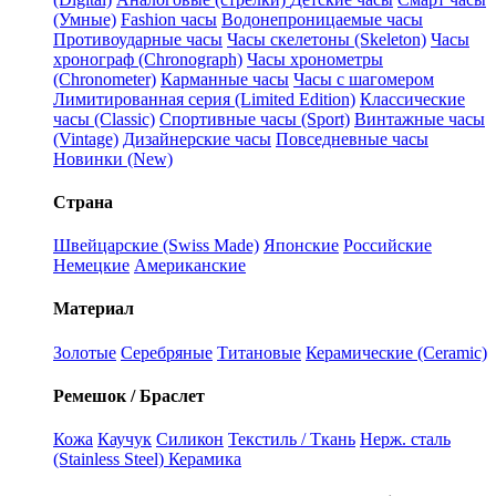
(Умные)
Fashion часы
Водонепроницаемые часы
Противоударные часы
Часы скелетоны (Skeleton)
Часы
хронограф (Chronograph)
Часы хронометры
(Chronometer)
Карманные часы
Часы с шагомером
Лимитированная серия (Limited Edition)
Классические
часы (Classic)
Спортивные часы (Sport)
Винтажные часы
(Vintage)
Дизайнерские часы
Повседневные часы
Новинки (New)
Страна
Швейцарские (Swiss Made)
Японские
Российские
Немецкие
Американские
Материал
Золотые
Серебряные
Титановые
Керамические (Ceramic)
Ремешок / Браслет
Кожа
Каучук
Силикон
Текстиль / Ткань
Нерж. сталь
(Stainless Steel)
Керамика