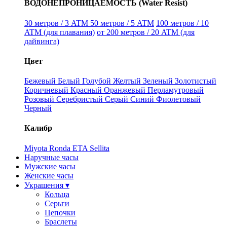
ВОДОНЕПРОНИЦАЕМОСТЬ (Water Resist)
30 метров / 3 ATM
50 метров / 5 ATM
100 метров / 10
ATM (для плавания)
от 200 метров / 20 ATM (для
дайвинга)
Цвет
Бежевый
Белый
Голубой
Желтый
Зеленый
Золотистый
Коричневый
Красный
Оранжевый
Перламутровый
Розовый
Серебристый
Серый
Синий
Фиолетовый
Черный
Калибр
Miyota
Ronda
ETA
Sellita
Наручные часы
Мужские часы
Женские часы
Украшения ▾
Кольца
Серьги
Цепочки
Браслеты