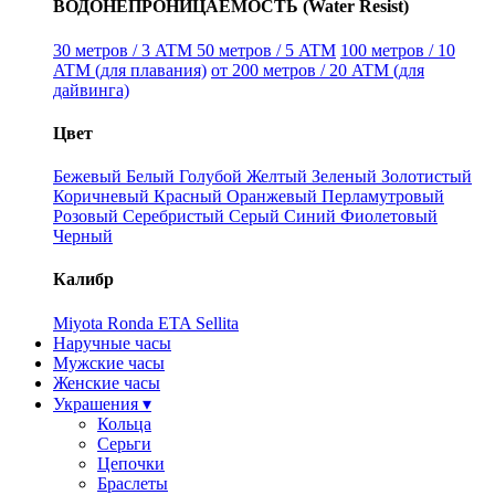
ВОДОНЕПРОНИЦАЕМОСТЬ (Water Resist)
30 метров / 3 ATM
50 метров / 5 ATM
100 метров / 10
ATM (для плавания)
от 200 метров / 20 ATM (для
дайвинга)
Цвет
Бежевый
Белый
Голубой
Желтый
Зеленый
Золотистый
Коричневый
Красный
Оранжевый
Перламутровый
Розовый
Серебристый
Серый
Синий
Фиолетовый
Черный
Калибр
Miyota
Ronda
ETA
Sellita
Наручные часы
Мужские часы
Женские часы
Украшения ▾
Кольца
Серьги
Цепочки
Браслеты