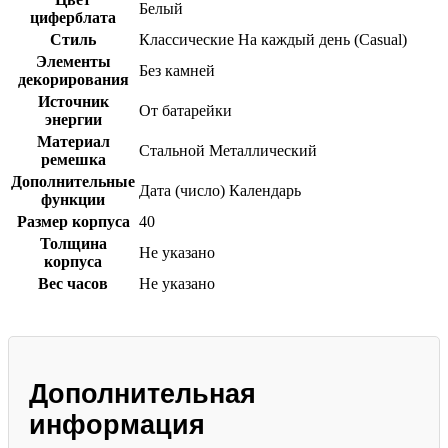
Белый
циферблата
Стиль
Классические
На каждый день (Casual)
Элементы
Без камней
декорирования
Источник
От батарейки
энергии
Материал
Стальной
Металлический
ремешка
Дополнительные
Дата (число)
Календарь
функции
Размер корпуса
40
Толщина
Не указано
корпуса
Вес часов
Не указано
Дополнительная
информация