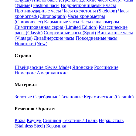
(Умные)
Fashion часы
Водонепроницаемые часы
Противоударные часы
Часы скелетоны (Skeleton)
Часы
хронограф (Chronograph)
Часы хронометры
(Chronometer)
Карманные часы
Часы с шагомером
Лимитированная серия (Limited Edition)
Классические
часы (Classic)
Спортивные часы (Sport)
Винтажные часы
(Vintage)
Дизайнерские часы
Повседневные часы
Новинки (New)
Страна
Швейцарские (Swiss Made)
Японские
Российские
Немецкие
Американские
Материал
Золотые
Серебряные
Титановые
Керамические (Ceramic)
Ремешок / Браслет
Кожа
Каучук
Силикон
Текстиль / Ткань
Нерж. сталь
(Stainless Steel)
Керамика