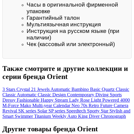
Часы в оригинальной фирменной
упаковке
Гарантийный талон
Мультиязычная инструкция
Инструкция на русском языке (при
наличии)
Чек (кассовый или электронный)
Также смотрите и другие коллекции и
серии бренда Orient
3 Stars Crystal 21 Jewels
Automatic
Bambino
Basic Quartz
Classic
Classic Automatic
Classic Design
Contemporary
Diving Sports
Dressy
Fashionable
Happy Stream
Lady Rose
Light Powered 4000
M-Force
Mako
Multi-year Calendar
Neo 70s
Retro Future Camera
Revival
SK series
Solar
SP series
Speedtech
Sporty
Star
Stylish and
Smart
Swimmer
Titanium
Weekly Auto King Diver
Chronograph
Другие товары бренда Orient