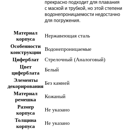
прекрасно подходит для плавания
с маской и трубкой, но этой степени
водонепроницаемости недостачно
для погружения.
Материал
Нержавеющая сталь
корпуса
Особенности
Водонепроницаемые
конструкции
Циферблат
Стрелочный (Аналоговый)
Цвет
Белый
циферблата
Элементы
Без камней
декорирования
Материал
Кожаный
ремешка
Размер
Не указано
корпуса
Толщина
Не указано
корпуса