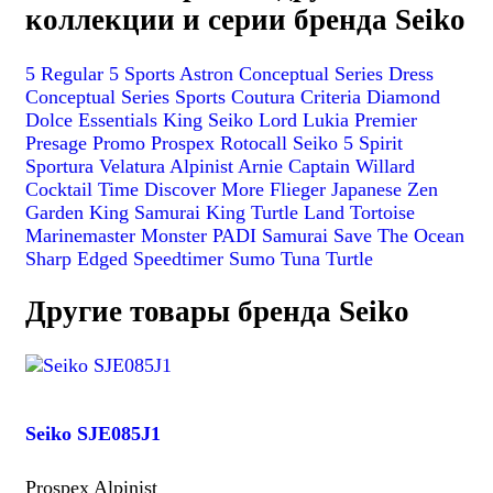
коллекции и серии бренда Seiko
5 Regular
5 Sports
Astron
Conceptual Series Dress
Conceptual Series Sports
Coutura
Criteria
Diamond
Dolce
Essentials
King Seiko
Lord
Lukia
Premier
Presage
Promo
Prospex
Rotocall
Seiko 5
Spirit
Sportura
Velatura
Alpinist
Arnie
Captain Willard
Cocktail Time
Discover More
Flieger
Japanese Zen
Garden
King Samurai
King Turtle
Land Tortoise
Marinemaster
Monster
PADI
Samurai
Save The Ocean
Sharp Edged
Speedtimer
Sumo
Tuna
Turtle
Другие товары бренда Seiko
Seiko SJE085J1
Prospex Alpinist