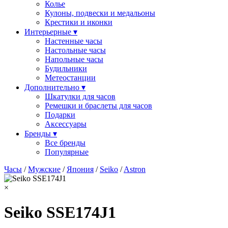
Колье
Кулоны, подвески и медальоны
Крестики и иконки
Интерьерные ▾
Настенные часы
Настольные часы
Напольные часы
Будильники
Метеостанции
Дополнительно ▾
Шкатулки для часов
Ремешки и браслеты для часов
Подарки
Аксессуары
Бренды ▾
Все бренды
Популярные
Часы
/
Мужские
/
Япония
/
Seiko
/
Astron
×
Seiko SSE174J1