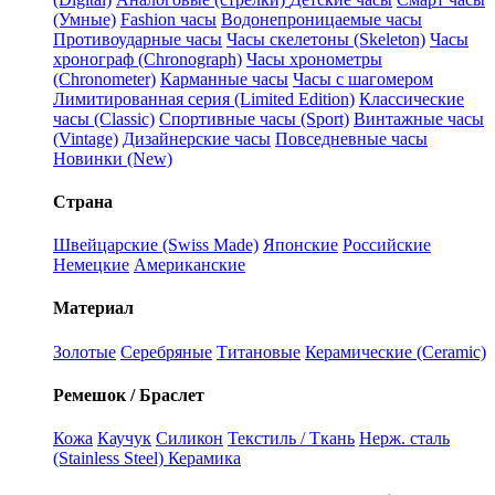
(Умные)
Fashion часы
Водонепроницаемые часы
Противоударные часы
Часы скелетоны (Skeleton)
Часы
хронограф (Chronograph)
Часы хронометры
(Chronometer)
Карманные часы
Часы с шагомером
Лимитированная серия (Limited Edition)
Классические
часы (Classic)
Спортивные часы (Sport)
Винтажные часы
(Vintage)
Дизайнерские часы
Повседневные часы
Новинки (New)
Страна
Швейцарские (Swiss Made)
Японские
Российские
Немецкие
Американские
Материал
Золотые
Серебряные
Титановые
Керамические (Ceramic)
Ремешок / Браслет
Кожа
Каучук
Силикон
Текстиль / Ткань
Нерж. сталь
(Stainless Steel)
Керамика