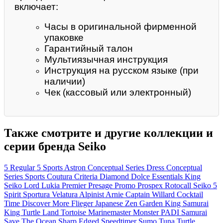
включает:
Часы в оригинальной фирменной
упаковке
Гарантийный талон
Мультиязычная инструкция
Инструкция на русском языке (при
наличии)
Чек (кассовый или электронный)
Также смотрите и другие коллекции и
серии бренда Seiko
5 Regular
5 Sports
Astron
Conceptual Series Dress
Conceptual
Series Sports
Coutura
Criteria
Diamond
Dolce
Essentials
King
Seiko
Lord
Lukia
Premier
Presage
Promo
Prospex
Rotocall
Seiko 5
Spirit
Sportura
Velatura
Alpinist
Arnie
Captain Willard
Cocktail
Time
Discover More
Flieger
Japanese Zen Garden
King Samurai
King Turtle
Land Tortoise
Marinemaster
Monster
PADI
Samurai
Save The Ocean
Sharp Edged
Speedtimer
Sumo
Tuna
Turtle