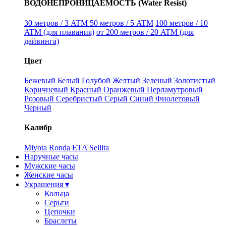
ВОДОНЕПРОНИЦАЕМОСТЬ (Water Resist)
30 метров / 3 ATM
50 метров / 5 ATM
100 метров / 10
ATM (для плавания)
от 200 метров / 20 ATM (для
дайвинга)
Цвет
Бежевый
Белый
Голубой
Желтый
Зеленый
Золотистый
Коричневый
Красный
Оранжевый
Перламутровый
Розовый
Серебристый
Серый
Синий
Фиолетовый
Черный
Калибр
Miyota
Ronda
ETA
Sellita
Наручные часы
Мужские часы
Женские часы
Украшения ▾
Кольца
Серьги
Цепочки
Браслеты