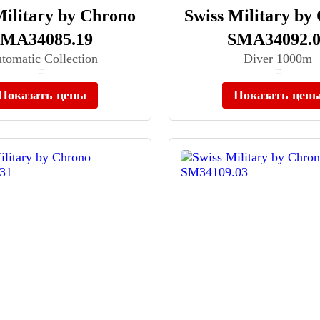
Military by Chrono
Swiss Military by
SMA34085.19
SMA34092.0
tomatic Collection
Diver 1000m
≈ 79 990 ₽
≈ 129 990 ₽
В наличии
В наличии
Показать цены
Показать цен