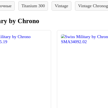
точные
Titanium 300
Vintage
Vintage Chronog
ary by Chrono