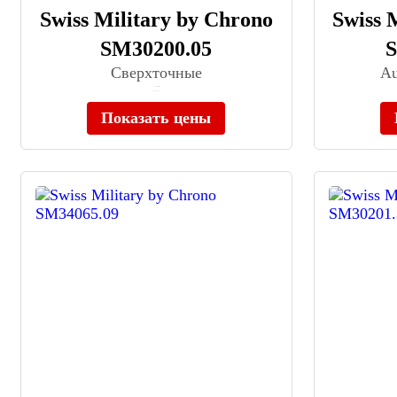
Swiss Military by Chrono
Swiss 
SM30200.05
Сверхточные
Au
≈ 37 890 ₽
В наличии
Показать цены