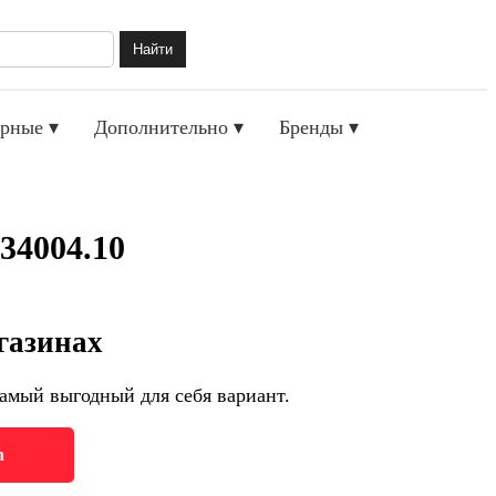
Найти
рные ▾
Дополнительно ▾
Бренды ▾
34004.10
газинах
амый выгодный для себя вариант.
h