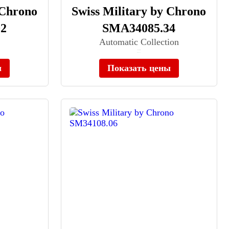
 Chrono
Swiss Military by Chrono
2
SMA34085.34
Automatic Collection
≈ 83 490 ₽
В наличии
ы
Показать цены