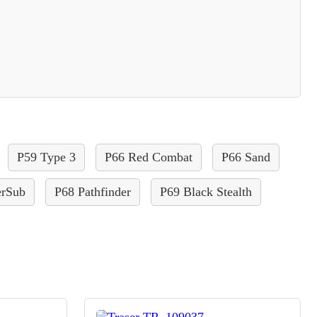
P59 Type 3
P66 Red Combat
P66 Sand
erSub
P68 Pathfinder
P69 Black Stealth