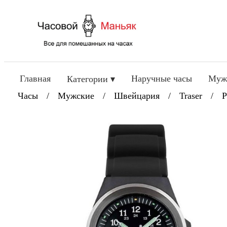
Главная
Наручные часы
Муж
Категории ▾
Часы
/
Мужские
/
Швейцария
/
Traser
/
P