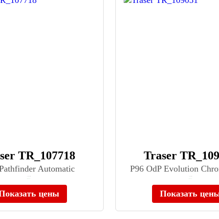
ser TR_107718
Traser TR_10
Pathfinder Automatic
P96 OdP Evolution Chro
≈ 108 900 ₽
≈ 38 500 ₽
В наличии
В наличии
Показать цены
Показать цен