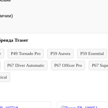
личии)
ренда Traser
r
P49 Tornado Pro
P59 Aurora
P59 Essential
P67 Diver Automatic
P67 Officer Pro
P67 Sup
ical