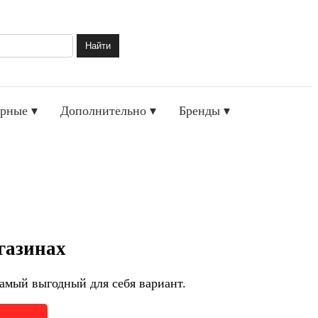
Найти
рные ▾
Дополнительно ▾
Бренды ▾
газинах
амый выгодный для себя вариант.