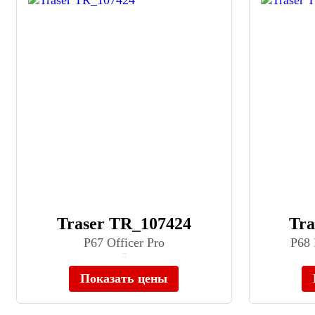
Traser TR_107424
Tra
P67 Officer Pro
P68 
≈ 50 100 ₽
В наличии
Показать цены