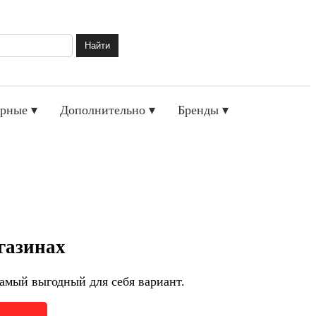
Найти
рные ▾
Дополнительно ▾
Бренды ▾
газинах
амый выгодный для себя вариант.