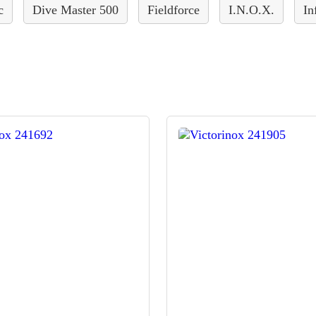
c
Dive Master 500
Fieldforce
I.N.O.X.
In