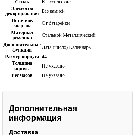
Стиль
Классические
Элементы
Без камней
декорирования
Источник
От батарейки
энергии
Материал
Стальной
Металлический
ремешка
Дополнительные
Дата (число)
Календарь
функции
Размер корпуса
44
Толщина
Не указано
корпуса
Вес часов
Не указано
Дополнительная
информация
Доставка