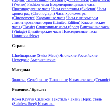
(Умные)
Fashion часы
Водонепроницаемые часы
Противоударные часы
Часы скелетоны (Skeleton)
Часы
хронограф (Chronograph)
Часы хронометры
(Chronometer)
Карманные часы
Часы с шагомером
Лимитированная серия (Limited Edition)
Классические
часы (Classic)
Спортивные часы (Sport)
Винтажные часы
(Vintage)
Дизайнерские часы
Повседневные часы
Новинки (New)
Страна
Швейцарские (Swiss Made)
Японские
Российские
Немецкие
Американские
Материал
Золотые
Серебряные
Титановые
Керамические (Ceramic)
Ремешок / Браслет
Кожа
Каучук
Силикон
Текстиль / Ткань
Нерж. сталь
(Stainless Steel)
Керамика