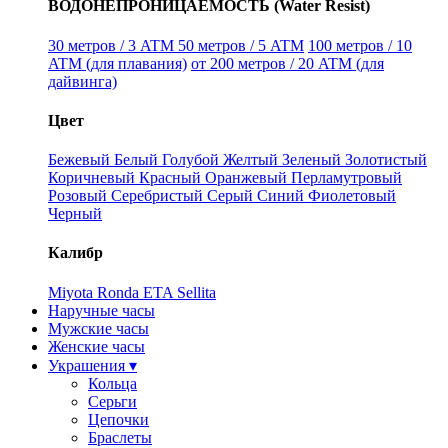
ВОДОНЕПРОНИЦАЕМОСТЬ (Water Resist)
30 метров / 3 ATM
50 метров / 5 ATM
100 метров / 10
ATM (для плавания)
от 200 метров / 20 ATM (для
дайвинга)
Цвет
Бежевый
Белый
Голубой
Желтый
Зеленый
Золотистый
Коричневый
Красный
Оранжевый
Перламутровый
Розовый
Серебристый
Серый
Синий
Фиолетовый
Черный
Калибр
Miyota
Ronda
ETA
Sellita
Наручные часы
Мужские часы
Женские часы
Украшения ▾
Кольца
Серьги
Цепочки
Браслеты