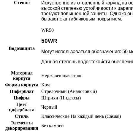
Стекло
Искуственно изготовленный корунд на о
высокой степенью устойчивости к царап
требуют повышенной защиты. Однако оно 
бывают с антибликовым покрытием.
WR50
50WR
Водозащита
Могут использоваться обозначения: 50 мет
Данная степень водостокойсти обеспечив
Материал
Нержавеющая сталь
корпуса
Форма корпуса
Круг
Циферблат
Стрелочный (Аналоговый)
Цифры
Штрихи (Индексы)
Цвет
Черный
циферблата
Стиль
Классические
На каждый день (Casual)
Элементы
Без камней
декорирования