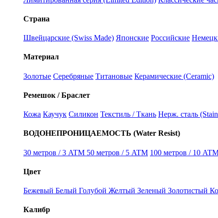
Страна
Швейцарские (Swiss Made)
Японские
Российские
Немецк
Материал
Золотые
Серебряные
Титановые
Керамические (Ceramic)
Ремешок / Браслет
Кожа
Каучук
Силикон
Текстиль / Ткань
Нерж. сталь (Stain
ВОДОНЕПРОНИЦАЕМОСТЬ (Water Resist)
30 метров / 3 ATM
50 метров / 5 ATM
100 метров / 10 ATM
Цвет
Бежевый
Белый
Голубой
Желтый
Зеленый
Золотистый
К
Калибр