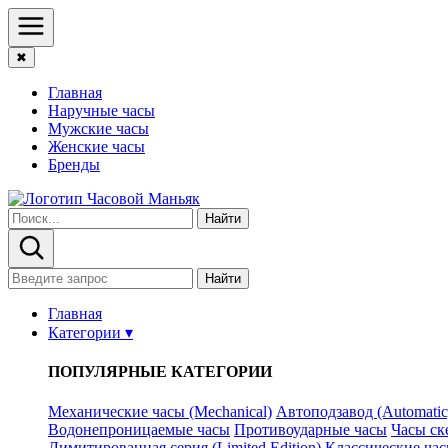
✖
Главная
Наручные часы
Мужские часы
Женские часы
Бренды
Найти
Найти
Главная
Категории ▾
ПОПУЛЯРНЫЕ КАТЕГОРИИ
Механические часы (Mechanical)
Автоподзавод (Automatic
Водонепроницаемые часы
Противоударные часы
Часы ск
Лимитированная серия (Limited Edition)
Классические часы