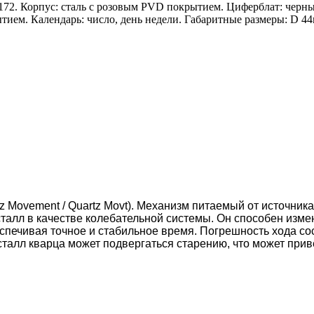
172. Корпус: сталь с розовым PVD покрытием. Циферблат: черн
ием. Календарь: число, день недели. Габаритные размеры: D 44
z Movement / Quartz Movt).
Механизм питаемый от источника 
сталл в качестве колебательной системы. Он способен изм
спечивая точное и стабильное время. Погрешность хода сост
сталл кварца может подвергаться старению, что может прив