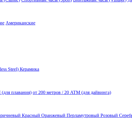
ие
Американские
less Steel)
Керамика
 (для плавания)
от 200 метров / 20 ATM (для дайвинга)
оричневый
Красный
Оранжевый
Перламутровый
Розовый
Сереб