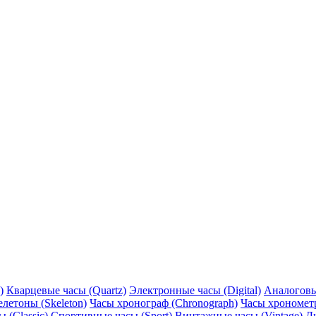
)
Кварцевые часы (Quartz)
Электронные часы (Digital)
Аналоговы
елетоны (Skeleton)
Часы хронограф (Chronograph)
Часы хронометр
 (Classic)
Спортивные часы (Sport)
Винтажные часы (Vintage)
Д