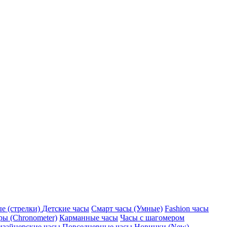
е (стрелки)
Детские часы
Смарт часы (Умные)
Fashion часы
ы (Chronometer)
Карманные часы
Часы с шагомером
изайнерские часы
Повседневные часы
Новинки (New)