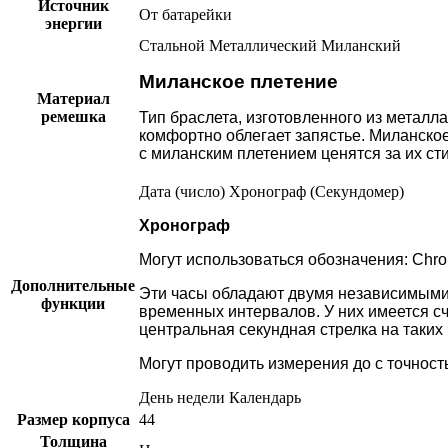
Источник
От батарейки
энергии
Стальной
Металлический
Миланский
Миланское плетение
Материал
ремешка
Тип браслета, изготовленного из металла
комфортно облегает запястье. Миланское
с миланским плетением ценятся за их сти
Дата (число)
Хронограф (Секундомер)
Хронограф
Могут использоваться обозначения: Chro
Дополнительные
Эти часы обладают двумя независимыми 
функции
временных интервалов. У них имеется сч
центральная секундная стрелка на таких
Могут проводить измерения до с точность
День недели
Календарь
Размер корпуса
44
Толщина