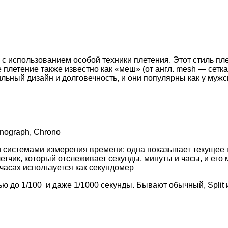
 с использованием особой техники плетения. Этот стиль пл
 плетение также известно как «меш» (от англ. mesh — сетк
льный дизайн и долговечность, и они популярны как у мужск
nograph, Chrono
системами измерения времени: одна показывает текущее в
етчик, который отслеживает секунды, минуты и часы, и ег
 часах используется как секундомер
ю до 1/100 и даже 1/1000 секунды. Бывают обычный, Split 