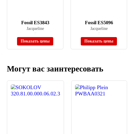
Fossil ES3843
Fossil ES5096
Jacqueline
Jacqueline
≈ 21 190 ₽
≈ 14 620 ₽
В наличии
В наличии
Показать цены
Показать цены
Могут вас заинтересовать