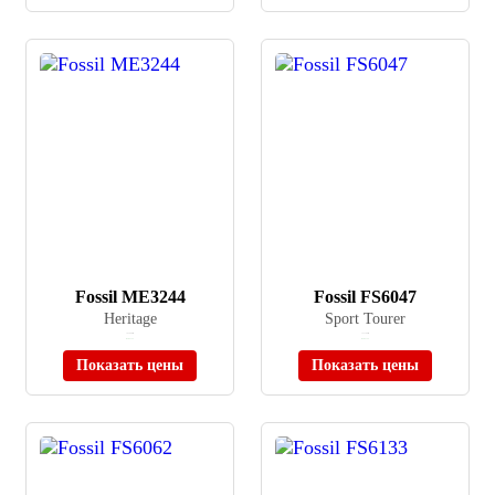
Fossil ME3244
Fossil FS6047
Heritage
Sport Tourer
≈ 43 990 ₽
≈ 31 190 ₽
В наличии
В наличии
Показать цены
Показать цены