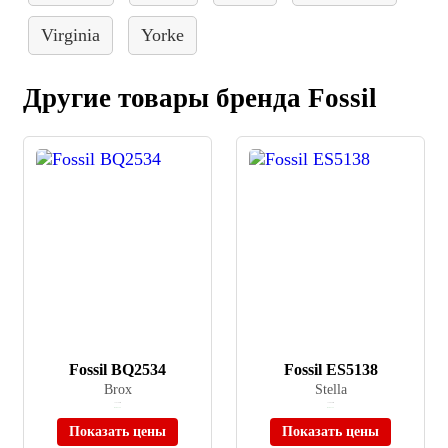
Virginia
Yorke
Другие товары бренда Fossil
Fossil BQ2534
Fossil ES5138
Brox
Stella
≈ 15 740 ₽
≈ 14 620 ₽
В наличии
В наличии
Показать цены
Показать цены