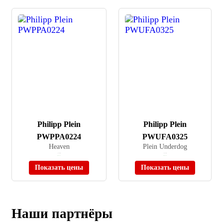
Philipp Plein
Philipp Plein
PWPPA0224
PWUFA0325
Heaven
Plein Underdog
≈ 77 990 ₽
≈ 44 290 ₽
В наличии
В наличии
Показать цены
Показать цены
Наши партнёры