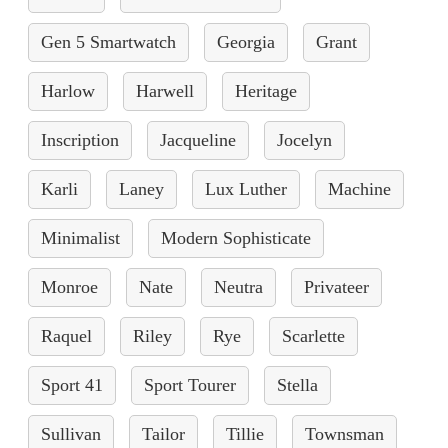
Gen 5 Smartwatch
Georgia
Grant
Harlow
Harwell
Heritage
Inscription
Jacqueline
Jocelyn
Karli
Laney
Lux Luther
Machine
Minimalist
Modern Sophisticate
Monroe
Nate
Neutra
Privateer
Raquel
Riley
Rye
Scarlette
Sport 41
Sport Tourer
Stella
Sullivan
Tailor
Tillie
Townsman