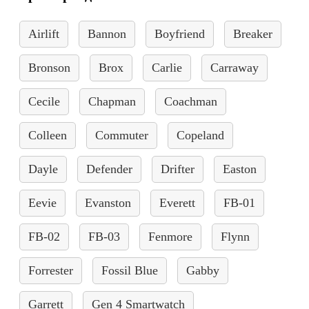
Airlift
Bannon
Boyfriend
Breaker
Bronson
Brox
Carlie
Carraway
Cecile
Chapman
Coachman
Colleen
Commuter
Copeland
Dayle
Defender
Drifter
Easton
Eevie
Evanston
Everett
FB-01
FB-02
FB-03
Fenmore
Flynn
Forrester
Fossil Blue
Gabby
Garrett
Gen 4 Smartwatch