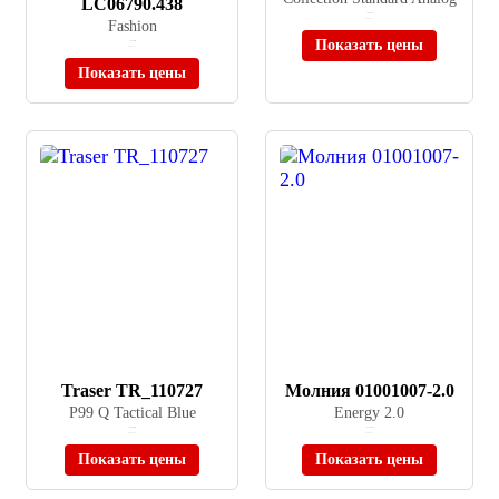
LC06790.438
≈ 6 815 ₽
Fashion
В наличии
Показать цены
≈ 5 500 ₽
В наличии
Показать цены
Traser TR_110727
Молния 01001007-2.0
P99 Q Tactical Blue
Energy 2.0
≈ 58 900 ₽
≈ 31 380 ₽
В наличии
В наличии
Показать цены
Показать цены