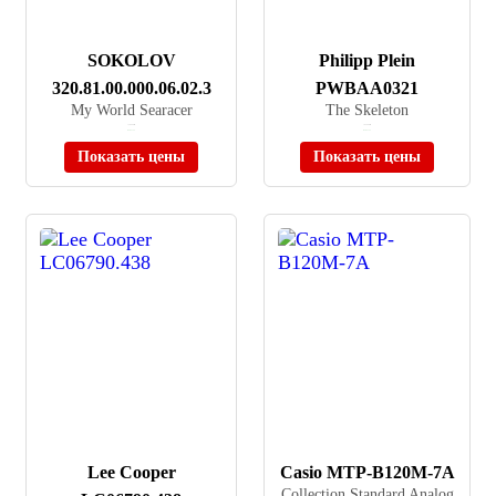
SOKOLOV
Philipp Plein
320.81.00.000.06.02.3
PWBAA0321
My World Searacer
The Skeleton
≈ 30 990 ₽
≈ 82 990 ₽
В наличии
В наличии
Показать цены
Показать цены
Lee Cooper
Casio MTP-B120M-7A
Collection Standard Analog