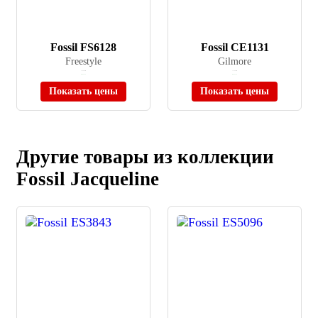
Fossil FS6128
Fossil CE1131
Freestyle
Gilmore
≈ 32 990 ₽
≈ 37 990 ₽
В наличии
В наличии
Показать цены
Показать цены
Другие товары из коллекции
Fossil Jacqueline