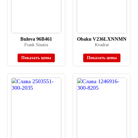
Bulova 96B461
Obaku V236LXNNMN
Frank Sinatra
Kvadrat
≈ 39 900 ₽
≈ 18 990 ₽
В наличии
В наличии
Показать цены
Показать цены