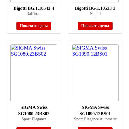
Bigotti BG.1.10543-4
Bigotti BG.1.10533-3
Raffinata
Napoli
≈ 9 750 ₽
≈ 10 220 ₽
В наличии
В наличии
Показать цены
Показать цены
SIGMA Swiss
SIGMA Swiss
SG1080.23BS02
SG1090.12BS01
Sport Elegance
Sport Elegance Automatic
≈ 26 000 ₽
≈ 49 000 ₽
В наличии
В наличии