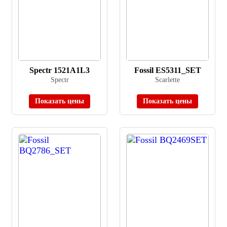
Spectr 1521A1L3
Fossil ES5311_SET
Spectr
Scarlette
≈ 7 800 ₽
≈ 43 990 ₽
В наличии
В наличии
Показать цены
Показать цены