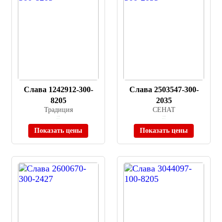
Слава 1242912-300-
Слава 2503547-300-
8205
2035
Традиция
СЕНАТ
≈ 42 000 ₽
≈ 19 000 ₽
В наличии
В наличии
Показать цены
Показать цены