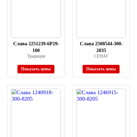
Слава 2251239-6P29-
Слава 2500544-300-
100
2035
Традиция
СЕНАТ
≈ 10 100 ₽
≈ 18 500 ₽
В наличии
В наличии
Показать цены
Показать цены