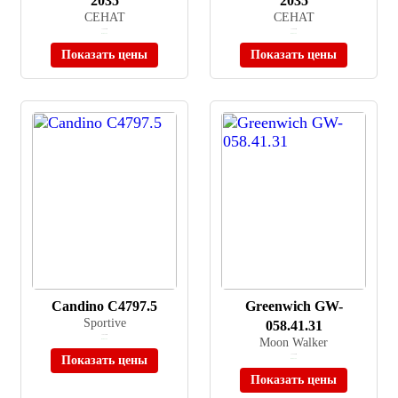
2035
2035
СЕНАТ
СЕНАТ
≈ 19 000 ₽
≈ 19 000 ₽
В наличии
В наличии
Показать цены
Показать цены
Candino C4797.5
Greenwich GW-
Sportive
058.41.31
≈ 28 100 ₽
Moon Walker
В наличии
Показать цены
≈ 12 590 ₽
В наличии
Показать цены