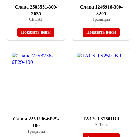
Слава 2503551-300-
Слава 1246916-300-
2035
8205
СЕНАТ
Традиция
≈ 19 000 ₽
≈ 46 000 ₽
В наличии
В наличии
Показать цены
Показать цены
Слава 2253236-6P29-
TACS TS2501BR
ATLens
100
≈ 59 900 ₽
Традиция
В наличии
≈ 11 000 ₽
В наличии