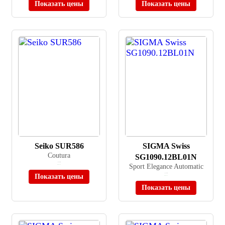
Показать цены
Показать цены
Seiko SUR586
SIGMA Swiss
Coutura
SG1090.12BL01N
≈ 54 900 ₽
Sport Elegance Automatic
В наличии
Показать цены
≈ 41 000 ₽
В наличии
Показать цены