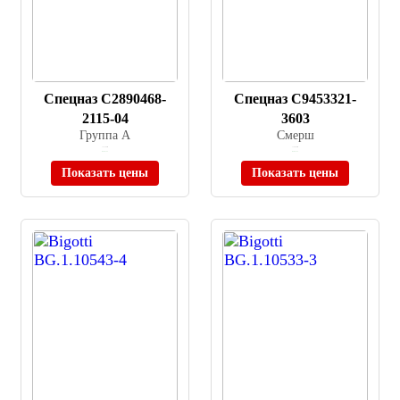
Спецназ C2890468-
Спецназ C9453321-
2115-04
3603
Группа А
Смерш
≈ 12 700 ₽
≈ 74 980 ₽
В наличии
В наличии
Показать цены
Показать цены