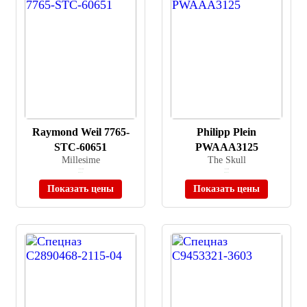
Raymond Weil 7765-
Philipp Plein
STC-60651
PWAAA3125
Millesime
The Skull
≈ 388 700 ₽
≈ 63 990 ₽
В наличии
В наличии
Показать цены
Показать цены