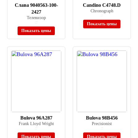
Слава 9040563-100-
Candino C4748.D
Chronograph
2427
≈ 49 140 ₽
Телевизор
В наличии
≈ 105 000 ₽
Показать цены
В наличии
Показать цены
Bulova 96A287
Bulova 98B456
Frank Lloyd Wright
Precisionist
≈ 36 400 ₽
≈ 79 900 ₽
В наличии
В наличии
Показать цены
Показать цены