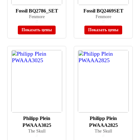
Fossil BQ2786_SET
Fossil BQ2469SET
Fenmore
Fenmore
≈ 39 990 ₽
≈ 31 790 ₽
В наличии
В наличии
Показать цены
Показать цены
Philipp Plein
Philipp Plein
PWAAA3025
PWAAA2825
The Skull
The Skull
≈ 50 890 ₽
≈ 50 890 ₽
В наличии
В наличии