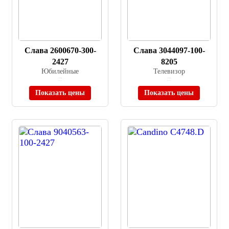
Слава 2600670-300-
Слава 3044097-100-
2427
8205
Юбилейные
Телевизор
≈ 89 900 ₽
≈ 65 000 ₽
В наличии
В наличии
Показать цены
Показать цены