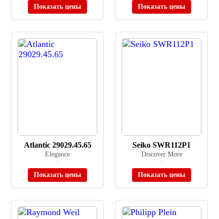
Показать цены
Показать цены
Atlantic 29029.45.65
Seiko SWR112P1
Elegance
Discover More
≈ 30 000 ₽
≈ 37 900 ₽
В наличии
В наличии
Показать цены
Показать цены