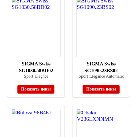
SIGMA Swiss
SIGMA Swiss
SG1030.58BD02
SG1090.23BS02
Sport Elegnce
Sport Elegance Automatic
≈ 26 000 ₽
≈ 52 000 ₽
В наличии
В наличии
Показать цены
Показать цены