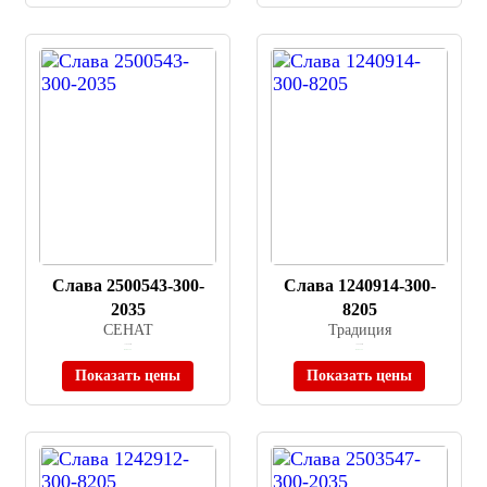
Слава 2500543-300-
Слава 1240914-300-
2035
8205
СЕНАТ
Традиция
≈ 18 500 ₽
≈ 44 500 ₽
В наличии
В наличии
Показать цены
Показать цены