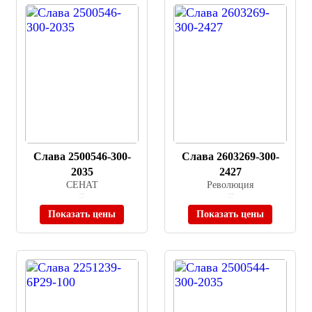
Слава 2500546-300-
Слава 2603269-300-
2035
2427
СЕНАТ
Революция
≈ 18 500 ₽
≈ 191 500 ₽
В наличии
В наличии
Показать цены
Показать цены