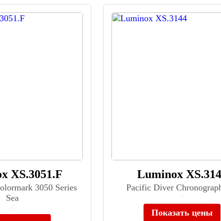
x XS.3051.F
Luminox XS.31
lormark 3050 Series
Pacific Diver Chronograp
Sea
≈ 112 900 ₽
Нет в наличии
≈ 63 800 ₽
Нет в наличии
Показать цены