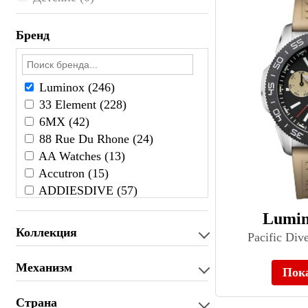
Бренд
Luminox (246)
33 Element (228)
6МХ (42)
88 Rue Du Rhone (24)
AA Watches (13)
Accutron (15)
ADDIESDIVE (57)
Adidas (26)
Lumin
Adriatica (1877)
Коллекция
Pacific Div
Aerowatch (87)
AESOP (37)
Механизм
Пок
Agelocer (154)
Ailang (45)
Страна