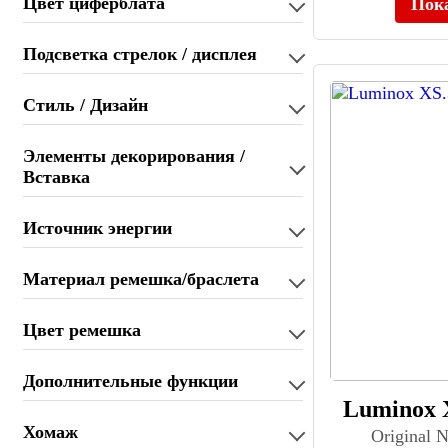
Цвет циферблата
Пок
Aviator (306)
AWI (34)
Подсветка стрелок / дисплея
Baldinini (12)
BALL (207)
Стиль / Дизайн
Balmain (223)
Baltany (48)
Элементы декорирования /
Bastet (181)
Вставка
Bauhaus (38)
Baume & Mercier (76)
Источник энергии
BCBGMAXAZRIA (19)
Bellevue (23)
Материал ремешка/браслета
Ben Sherman (192)
Benyar (39)
Цвет ремешка
Bering (539)
Berny (54)
Дополнительные функции
Bertha (10)
Luminox 
Bertucci (68)
Bestdon (39)
Хомаж
Original 