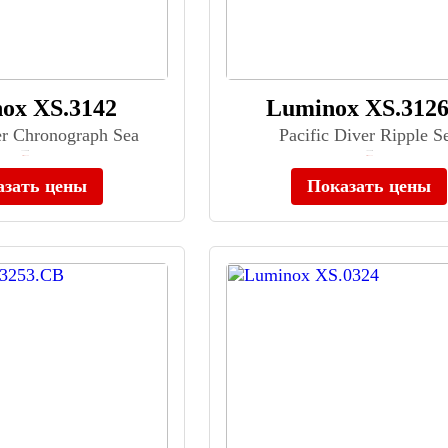
ox XS.3142
Luminox XS.312
er Chronograph Sea
Pacific Diver Ripple S
≈ 112 900 ₽
≈ 95 200 ₽
Нет в наличии
Нет в наличии
азать цены
Показать цены