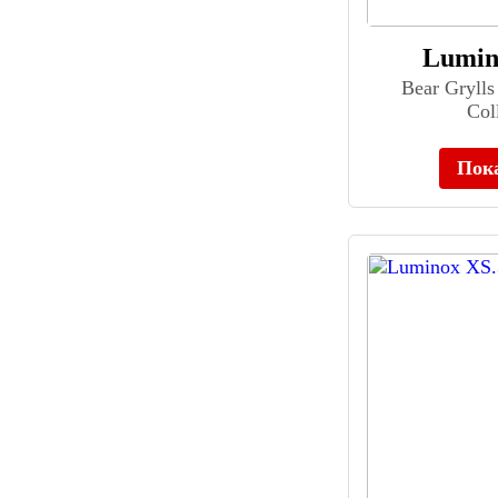
Cartier (43)
Carucci (7)
Lumin
Casima (48)
Bear Grylls
Casio (6723)
Col
Cerruti 1881 (131)
Certina (539)
Пок
Charles-Auguste Paillard (13)
Charm (249)
Cheetah (39)
Chenxi (38)
Chopard (293)
Christopher Ward (87)
Chronoforce (22)
Chronotech (15)
Ciga Design (45)
Cimier (79)
Citizen (1659)
Claude Bernard (341)