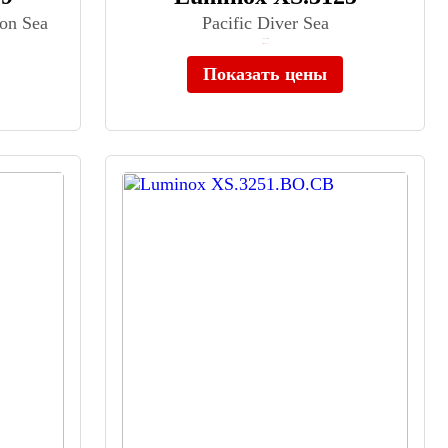
ion Sea
Pacific Diver Sea
≈ 83 200 ₽
Нет в наличии
Показать цены