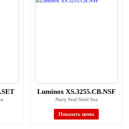
.SET
Luminox XS.3255.CB.NSF
ea
Navy Seal Steel Sea
≈ 90 300 ₽
Нет в наличии
Показать цены