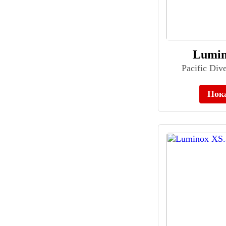
COACH (80)
Continental (214)
Corgeut (40)
Cornavin (119)
Lumin
Corniche (8)
Pacific Div
Corum (72)
Cover (430)
Пок
Cronos (44)
CRRJU (37)
Cuervo y Sobrinos (128)
Curren (40)
CVSTOS (10)
D1 Milano (190)
Daisy Dixon (110)
Daniel Hechter (68)
Daniel Klein (917)
Daniel Wellington (381)
Danish Design (141)