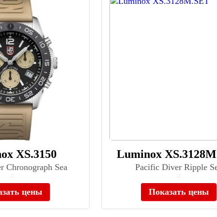
ox XS.3150
Luminox XS.3128M
er Chronograph Sea
Pacific Diver Ripple S
≈ 98 400 ₽
≈ 88 500 ₽
Нет в наличии
Нет в наличии
азать цены
Показать цены