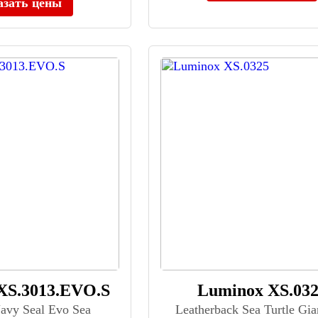
азать цены
XS.3013.EVO.S
Luminox XS.03
Navy Seal Evo Sea
Leatherback Sea Turtle Gia