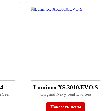
44
Luminox XS.3010.EVO.S
h Sea
Original Navy Seal Evo Sea
≈ 63 800 ₽
Нет в наличии
Показать цены