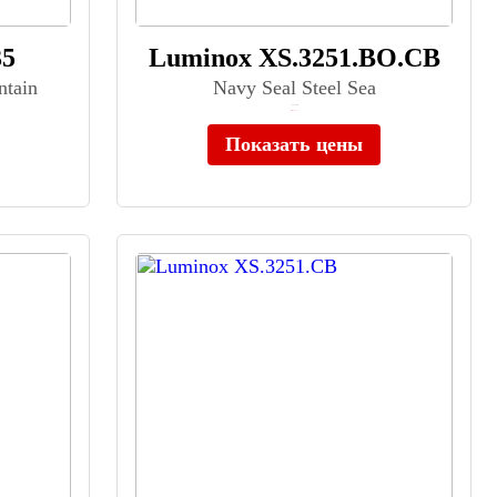
35
Luminox XS.3251.BO.CB
ntain
Navy Seal Steel Sea
≈ 90 300 ₽
Нет в наличии
Показать цены