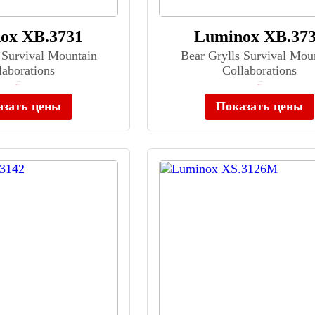
ox XB.3731
Luminox XB.37
 Survival Mountain
Bear Grylls Survival Mou
laborations
Collaborations
≈ 74 300 ₽
≈ 74 300 ₽
Нет в наличии
Нет в наличии
азать цены
Показать цены