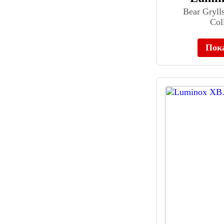
Briston (55)
Bear Gryll
Bruno Sohnle (143)
Col
Bulova (513)
Buran (12)
Пок
Burberry (122)
Burei (49)
Burett (10)
Burgi (14)
Burgmeister (43)
BURKER (55)
Cadisen (36)
Calvin Klein (708)
Candino (941)
Caravelle New York (71)
Carl von Zeyten (124)
Carlo Monti (10)
Carnival (47)
Carrington (17)