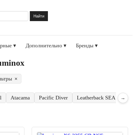
Найти
рные ▾
Дополнительно ▾
Бренды ▾
uminox
льтры
×
l
Atacama
Pacific Diver
Leatherback SEA Turtle
→