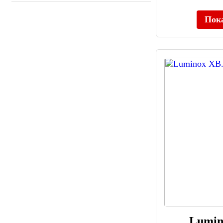
Beverly Hills Polo Club (143)
BEWELL (49)
Пок
BiDen (38)
Bigotti (959)
BINBOND (39)
Binger (37)
Bisset (164)
Blancpain (388)
Boamigo (36)
Bobo Bird (37)
Boccia Titanium (767)
Boderry (56)
Bomberg (90)
Boyzhe (37)
Break (49)
Breda (48)
Breitling (205)
Briller (181)
Lumin