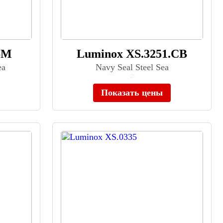
6M
Luminox XS.3251.CB
ea
Navy Seal Steel Sea
≈ 86 300 ₽
Нет в наличии
Показать цены