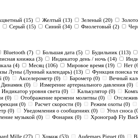
цветный (15)
Желтый (13)
Зеленый (20)
Золото
)
Серый (15)
Синий (34)
Фиолетовый (2)
Чер
Bluetooth (7)
Большая дата (5)
Будильник (113)
исная книжка (3)
Индикатор день / ночь (14)
Индик
кала (4)
Месяц (106)
Мировое время (19)
Нет (
зы Луны (Лунный календарь) (13)
Функция поиска те
i (0)
Акселерометр (0)
Барометр (0)
Вечный кале
Динамик (0)
Измерение артериального давления (0)
Индикатор уровня света (0)
Калькулятор (0)
Компа
и (0)
Отображение времени молитвы (0)
Отслежива
рекция (0)
Расчет скорости (0)
Режим охоты (0)
тр (0)
Уведомления о сообщениях (0)
Угол сноса (
ение музыкой (0)
Фонарик (0)
Хронограф Fly Back
ard Mille (27)
Хомаж (53)
Audemars Piguet (0)
Bl