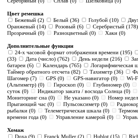
Серебряный (0)
Сплав (0)
Шелковица (0)
Цвет ремешка
Бежевый (2)
Белый (36)
Голубой (10)
Двух
Оранжевый (14)
Розовый (6)
Серебристый (178
Прозрачный (0)
Разноцветный (0)
Хаки (0)
Дополнительные функции
24-х часовой формат отображения времени (195)
(33)
Дата (число) (762)
День недели (216)
Зап
батареи (6)
Календарь (765)
Логарифмическая ш
Таймер обратного отсчета (82)
Тахиметр (36)
Фа
Шагомер (7)
GPS (0)
GPS-навигатор (0)
Wi-F
(Альтиметр) (0)
Гироскоп (0)
Глубиномер (0)
суток (0)
Индикатор заката / восхода Солнца (0)
Мониторинг сна (0)
Не указано (0)
Номер недел
Прыгающий час (0)
Пульсоксиметр (0)
Радиокор
рыбалки (0)
Телеметрическая шкала (0)
Термоме
времени года (0)
Управление камерой (0)
Управл
Хомаж
Doxa (9)
Franck Muller (2)
Hublot (15)
Rich