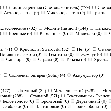
8)
Люминесцентная (Светонакопитель) (779)
Светод
Автоподсветка (0)
Микроподсветка (0)
Тритиевая
Классические (782)
Модные (fashion) (144)
На кажды
6)
Военные (0)
Карманные (0)
Милитари (0)
С
ы (71)
Кристаллы Swarovski (32)
Нет (6)
С камн
Вставки из золота (0)
Гематиты (0)
Жемчуг (0)
И
Сапфиры (0)
Стразы (0)
Топазы (0)
Хрусталь
6)
Солнечная батарея (Solar) (4)
Аккумулятор (0)
(477)
Латунный (32)
Металлический (628)
Мила
новый (288)
Стальной (571)
Текстильный / Тканев
Белое золото (0)
Бронзовый (0)
Деревянный (0)
ные яблоки (0)
Платиновый (0)
Поликарбонат (0)