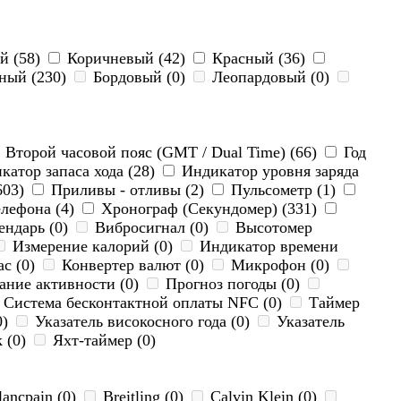
й (58)
Коричневый (42)
Красный (36)
ный (230)
Бордовый (0)
Леопардовый (0)
Второй часовой пояс (GMT / Dual Time) (66)
Год
атор запаса хода (28)
Индикатор уровня заряда
603)
Приливы - отливы (2)
Пульсометр (1)
лефона (4)
Хронограф (Секундомер) (331)
ндарь (0)
Вибросигнал (0)
Высотомер
Измерение калорий (0)
Индикатор времени
с (0)
Конвертер валют (0)
Микрофон (0)
ние активности (0)
Прогноз погоды (0)
Система бесконтактной оплаты NFC (0)
Таймер
0)
Указатель високосного года (0)
Указатель
 (0)
Яхт-таймер (0)
ancpain (0)
Breitling (0)
Calvin Klein (0)