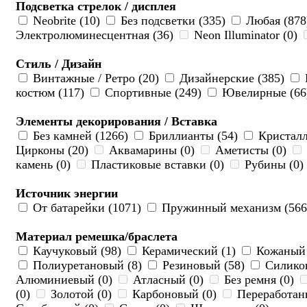
Подсветка стрелок / дисплея
Neobrite (10)
Без подсветки (335)
Любая (87
Электролюминесцентная (36)
Neon Illuminator (0)
Стиль / Дизайн
Винтажные / Ретро (20)
Дизайнерские (385)
костюм (117)
Спортивные (249)
Ювелирные (6
Элементы декорирования / Вставка
Без камней (1266)
Бриллианты (54)
Кристалл
Цирконы (20)
Аквамарины (0)
Аметисты (0)
камень (0)
Пластиковые вставки (0)
Рубины (0)
Источник энергии
От батарейки (1071)
Пружинный механизм (56
Материал ремешка/браслета
Каучуковый (98)
Керамический (1)
Кожаный 
Полиуретановый (8)
Резиновый (58)
Силико
Алюминиевый (0)
Атласный (0)
Без ремня (0)
(0)
Золотой (0)
Карбоновый (0)
Переработан