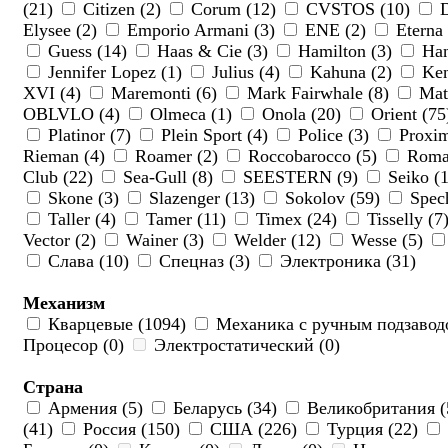
(21)
Citizen (2)
Corum (12)
CVSTOS (10)
D
Elysee (2)
Emporio Armani (3)
ENE (2)
Eterna
Guess (14)
Haas & Cie (3)
Hamilton (3)
Han
Jennifer Lopez (1)
Julius (4)
Kahuna (2)
Ken
XVI (4)
Maremonti (6)
Mark Fairwhale (8)
Math
OBLVLO (4)
Olmeca (1)
Onola (20)
Orient (7
Platinor (7)
Plein Sport (4)
Police (3)
Proxim
Rieman (4)
Roamer (2)
Roccobarocco (5)
Roman
Club (22)
Sea-Gull (8)
SEESTERN (9)
Seiko (
Skone (3)
Slazenger (13)
Sokolov (59)
Spech
Taller (4)
Tamer (11)
Timex (24)
Tisselly (7
Vector (2)
Wainer (3)
Welder (12)
Wesse (5)
Слава (10)
Спецназ (3)
Электроника (31)
Механизм
Кварцевые (1094)
Механика с ручным подзавод
Процесор (0)
Электростатический (0)
Страна
Армения (5)
Беларусь (34)
Великобритания (
(41)
Россия (150)
США (226)
Турция (22)