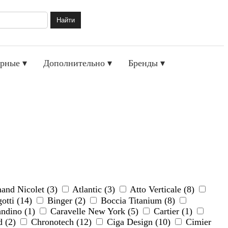
Найти
рные ▾
Дополнительно ▾
Бренды ▾
nd Nicolet (3)
Atlantic (3)
Atto Verticale (8)
otti (14)
Binger (2)
Boccia Titanium (8)
ndino (1)
Caravelle New York (5)
Cartier (1)
d (2)
Chronotech (12)
Ciga Design (10)
Cimier