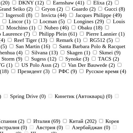
 (20)
DKNY (12)
Earnshaw (41)
Elixa (2)
rand Seiko (2)
Gryon (2)
Guardo (2)
Gucci (8)
Ingersoll (8)
Invicta (44)
Jacques Philippe (49)
)
Lincor (1)
Locman (5)
Longines (29)
Louis
Moschino (1)
Nubeo (46)
Obaku (18)
p Laurence (7)
Philipp Plein (61)
Pierre Lannier (1)
(4)
Reef Tiger (13)
Remark (1)
RG512 (5)
 (5)
San Martin (16)
Santa Barbara Polo & Racquet
henhua (4)
Silvana (13)
Skagen (1)
Skmei (9)
Storm (9)
Sugess (12)
Synoke (3)
TACS (2)
G (1)
US Polo Assn (2)
Van Der Bauwede (2)
(18)
Президент (3)
РФС (9)
Русское время (4)
1)
Spring Drive (0)
Кинетик (Автокварц) (0)
спания (2)
Италия (69)
Китай (202)
Корея
стралия (0)
Австрия (0)
Азербайджан (0)