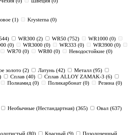
Чехия (0)
Швеция (0)
овое (1)
Krysterna (0)
544)
WR300 (2)
WR50 (752)
WR1000 (0)
00 (0)
WR3000 (0)
WR333 (0)
WR3900 (0)
WR70 (0)
WR80 (0)
Неводостойкие (0)
е золото (2)
Латунь (42)
Металл (95)
)
Сплав (40)
Сплав ALLOY ZAMAK-3 (6)
Полиамид (0)
Поликарбонат (0)
Резина (0)
Необычные (Нестандартная) (365)
Овал (637)
олотистый (80)
Красный (9)
Позолоченный