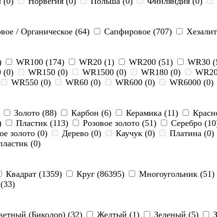
 (0)
Норвегия (0)
Польша (0)
Финляндия (0)
вое / Органическое (64)
Сапфировое (707)
Хезалит
)
WR100 (174)
WR20 (1)
WR200 (51)
WR30 (
 (0)
WR150 (0)
WR1500 (0)
WR180 (0)
WR20
WR550 (0)
WR60 (0)
WR600 (0)
WR6000 (0)
)
Золото (88)
Карбон (6)
Керамика (11)
Красно
)
Пластик (113)
Розовое золото (51)
Серебро (10
ое золото (0)
Дерево (0)
Каучук (0)
Платина (0)
ластик (0)
Квадрат (1359)
Круг (86395)
Многоугольник (51)
(33)
етный (Биколор) (32)
Желтый (1)
Зеленый (5)
З