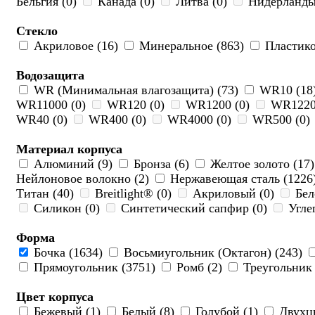
Бельгия (0)
Канада (0)
Литва (0)
Нидерланды
Стекло
Акриловое (16)
Минеральное (863)
Пластико
Водозащита
WR (Минимальная влагозащита) (73)
WR10 (18
WR11000 (0)
WR120 (0)
WR1200 (0)
WR1220
WR40 (0)
WR400 (0)
WR4000 (0)
WR500 (0)
Материал корпуса
Алюминий (9)
Бронза (6)
Желтое золото (17
Нейлоновое волокно (2)
Нержавеющая сталь (1226
Титан (40)
Breitlight® (0)
Акриловый (0)
Бел
Силикон (0)
Синтетический сапфир (0)
Углеп
Форма
Бочка (1634)
Восьмиугольник (Октагон) (243)
Прямоугольник (3751)
Ромб (2)
Треугольник 
Цвет корпуса
Бежевый (1)
Белый (8)
Голубой (1)
Двухцв