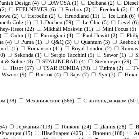
anish Design (4)
DAVOSA (1)
Delbana (2)
Diesel
 (2)
FEELNEVER (6)
Foxbox (2)
Freelook (2)
G
owa (2)
Herbelin (2)
Hruodland (11)
Ice Link (6)
neth Cole (1)
L Duchen (59)
Le Chic (5)
Level (6
ey-Tissot (22)
Mikhail Moskvin (11)
Mini Focus (5)
5)
Oulm (1)
Parmigiani (4)
Paul Hewitt (2)
Phili
a (4)
Puma (1)
Q&Q (3)
Quantum (3)
Reebok 
off (1)
Romanson (41)
Royal London (2)
Ruimas
10)
Sekonda (1)
Sergio Tacchini (5)
Sewor (1)
S
t & Sohne (8)
STALINGRAD (4)
Steinmeyer (29)
)
Tissot (67)
TSAR BOMBA (70)
Tutima (2)
TV
Wwoor (9)
Восток (4)
Заря (7)
Луч (3)
Ника 
ом (38)
Механические (566)
С автоподзаводом (50
54)
Германия (113)
Гонконг (24)
Дания (28)
И
Франция (15)
Швейцария (425)
Япония (188)
Ав