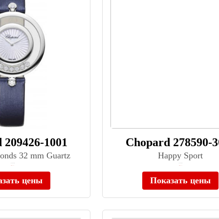
 209426-1001
Chopard 278590-3
onds 32 mm Guartz
Happy Sport
≈ 1 205 600 ₽
≈ 552 640 ₽
Нет в наличии
Нет в наличии
азать цены
Показать цены