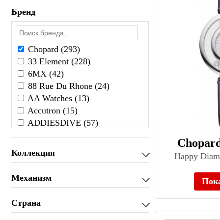
Бренд
Chopard (293)
33 Element (228)
6МХ (42)
88 Rue Du Rhone (24)
AA Watches (13)
Accutron (15)
ADDIESDIVE (57)
Adidas (26)
Chopard
Adriatica (1877)
Коллекция
Happy Diam
Aerowatch (87)
AESOP (37)
Механизм
Пок
Agelocer (154)
Ailang (45)
Страна
AISION (14)