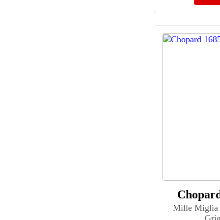
BEWELL (49)
BiDen (38)
Bigotti (959)
BINBOND (39)
Binger (37)
Bisset (164)
Blancpain (388)
Boamigo (36)
Bobo Bird (37)
Boccia Titanium (767)
Boderry (56)
Bomberg (90)
Boyzhe (37)
Break (49)
Breda (48)
Breitling (205)
Chopard
Briller (181)
Mille Migli
Briston (55)
Grig