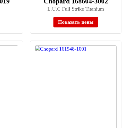
019
Chopard 168604-3002
L.U.C Full Strike Titanium
Нет в наличии
Показать цены