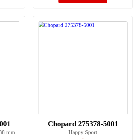
001
Chopard 275378-5001
 38 mm
Happy Sport
≈ 1 504 800 ₽
Нет в наличии