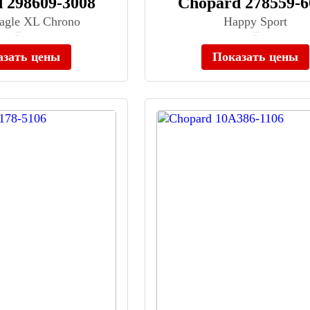
 298609-3008
Chopard 278559-6
Eagle XL Chrono
Happy Sport
≈ 2 200 000 ₽
≈ 1 443 200 ₽
Нет в наличии
Нет в наличии
азать цены
Показать цены