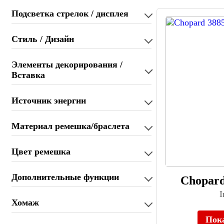
AWI (34)
Подсветка стрелок / дисплея
Baldinini (12)
BALL (207)
Стиль / Дизайн
Balmain (223)
Baltany (48)
Элементы декорирования /
Bastet (181)
Вставка
Bauhaus (38)
Baume & Mercier (76)
Источник энергии
BCBGMAXAZRIA (19)
Bellevue (23)
Материал ремешка/браслета
Ben Sherman (192)
Benyar (39)
Цвет ремешка
Bering (539)
Berny (54)
Дополнительные функции
Bertha (10)
Chopard
Bertucci (68)
I
Bestdon (39)
Хомаж
Beverly Hills Polo Club (143)
Пок