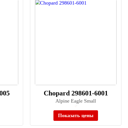
005
Chopard 298601-6001
Alpine Eagle Small
≈ 1 672 000 ₽
Нет в наличии
Показать цены