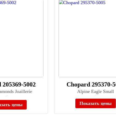
 205369-5002
Chopard 295370-5
monds Joaillerie
Alpine Eagle Small
≈ 2 948 000 ₽
Нет в наличии
Нет в наличии
Показать цены
азать цены