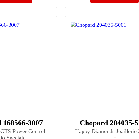
 168566-3007
Chopard 204035-5
a GTS Power Control
Happy Diamonds Joaillerie
io Speciale
≈ 4 505 600 ₽
Нет в наличии