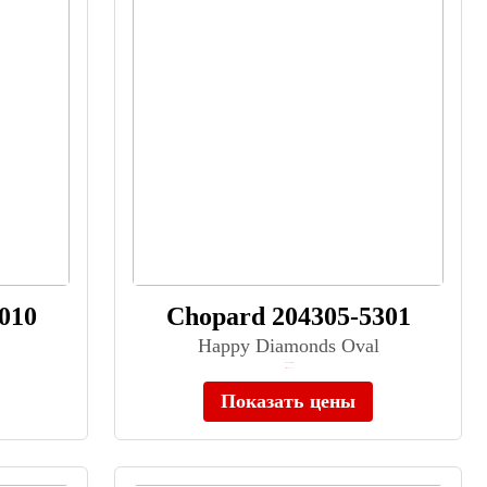
010
Chopard 204305-5301
Happy Diamonds Oval
≈ 1 056 000 ₽
Нет в наличии
Показать цены