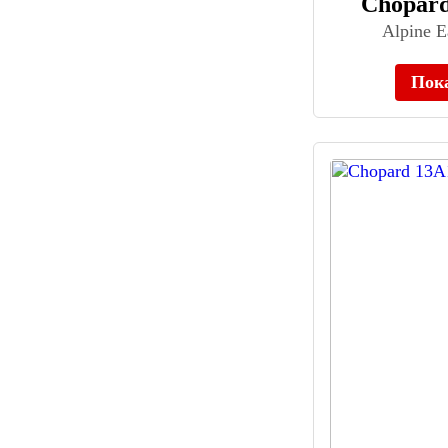
Chopard
Carucci (7)
Alpine 
Casima (48)
Casio (6723)
Пок
Cerruti 1881 (131)
Certina (539)
Charles-Auguste Paillard (13)
Charm (249)
Cheetah (39)
Chenxi (38)
Christopher Ward (87)
Chronoforce (22)
Chronotech (15)
Ciga Design (45)
Cimier (79)
Citizen (1659)
Claude Bernard (341)
COACH (80)
Continental (214)