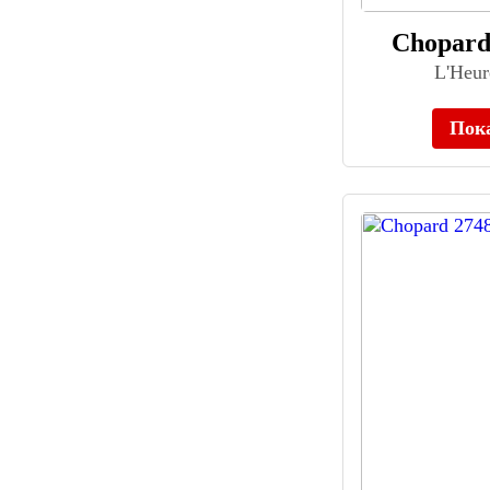
Corgeut (40)
Chopard
Cornavin (119)
Corniche (8)
L'Heur
Corum (72)
Cover (430)
Пок
Cronos (44)
CRRJU (37)
Cuervo y Sobrinos (128)
Curren (40)
CVSTOS (10)
D1 Milano (190)
Daisy Dixon (110)
Daniel Hechter (68)
Daniel Klein (917)
Daniel Wellington (381)
Danish Design (141)
DAVOSA (147)
Deep Blue (4)