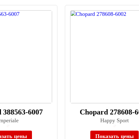
 388563-6007
Chopard 278608-6
mperiale
Happy Sport
≈ 1 108 800 ₽
≈ 1 381 600 ₽
Нет в наличии
Нет в наличии
азать цены
Показать цены