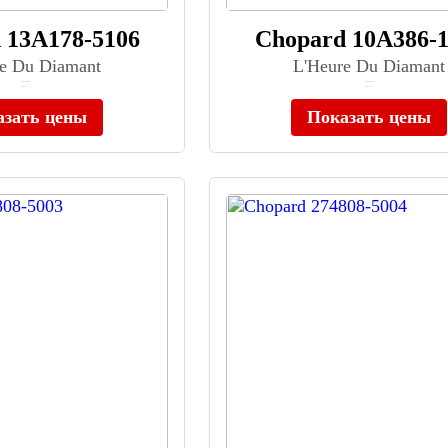
 13A178-5106
Chopard 10A386-1
e Du Diamant
L'Heure Du Diamant
≈ 3 018 400 ₽
≈ 7 066 400 ₽
Нет в наличии
Нет в наличии
азать цены
Показать цены