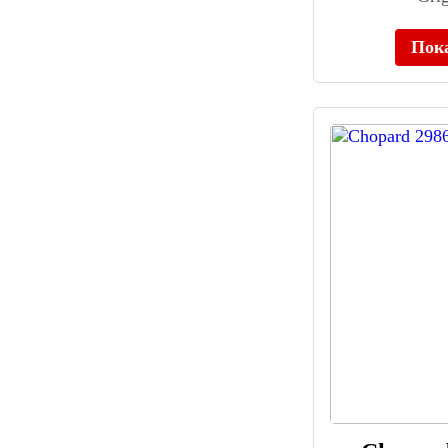
Bruno Sohnle (143)
Bulova (513)
Пок
Buran (12)
Burberry (122)
Burei (49)
Burett (10)
Burgi (14)
Burgmeister (43)
BURKER (55)
Cadisen (36)
Calvin Klein (708)
Candino (941)
Caravelle New York (71)
Carl von Zeyten (124)
Carlo Monti (10)
Carnival (47)
Carrington (17)
Cartier (43)