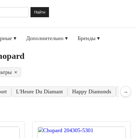
Найти
рные ▾
Дополнительно ▾
Бренды ▾
hopard
льтры
×
ort
L'Heure Du Diamant
Happy Diamonds
Alpine 
→