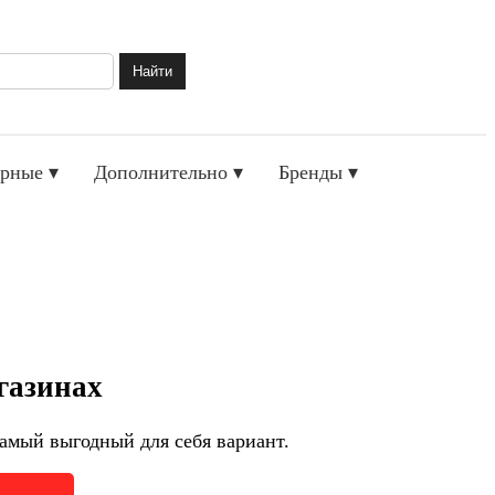
Найти
рные ▾
Дополнительно ▾
Бренды ▾
газинах
амый выгодный для себя вариант.