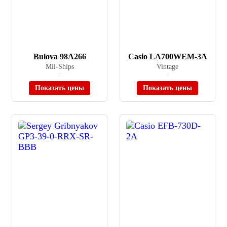
Bulova 98A266
Casio LA700WEM-3A
Mil-Ships
Vintage
≈ 89 400 ₽
≈ 6 780 ₽
В наличии
В наличии
Показать цены
Показать цены