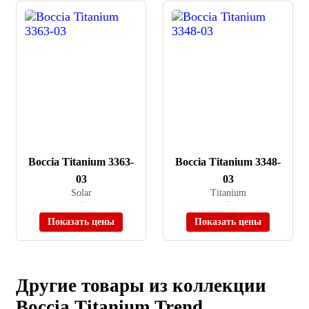
Boccia Titanium 3363-
Boccia Titanium 3348-
03
03
Solar
Titanium
≈ 14 890 ₽
≈ 20 990 ₽
В наличии
В наличии
Показать цены
Показать цены
Другие товары из коллекции
Boccia Titanium Trend