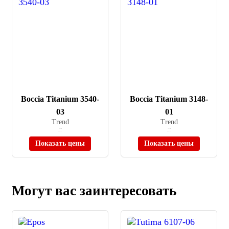
Boccia Titanium 3540-
Boccia Titanium 3148-
03
01
Trend
Trend
≈ 8 060 ₽
≈ 5 270 ₽
Нет в наличии
Нет в наличии
Показать цены
Показать цены
Могут вас заинтересовать