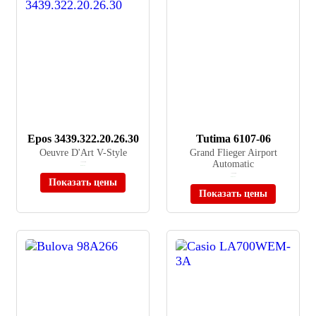
Epos 3439.322.20.26.30
Tutima 6107-06
Oeuvre D'Art V-Style
Grand Flieger Airport
Automatic
≈ 299 900 ₽
В наличии
≈ 285 000 ₽
В наличии
Показать цены
Показать цены