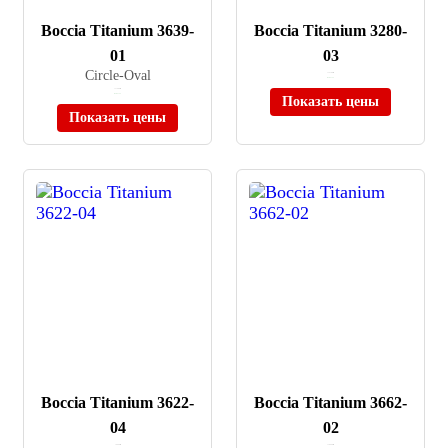
Boccia Titanium 3639-
Boccia Titanium 3280-
01
03
Circle-Oval
≈ 15 700 ₽
В наличии
≈ 17 480 ₽
В наличии
Показать цены
Показать цены
Boccia Titanium 3622-
Boccia Titanium 3662-
04
02
≈ 9 990 ₽
≈ 10 990 ₽