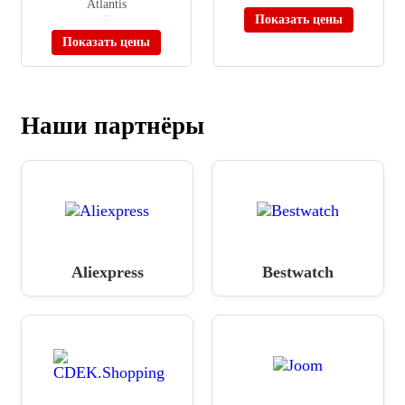
Atlantis
Показать цены
≈ 33 990 ₽
В наличии
Показать цены
Наши партнёры
Aliexpress
Bestwatch