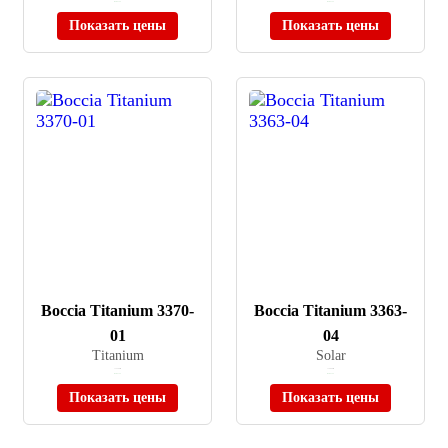
В наличии
В наличии
Показать цены
Показать цены
Boccia Titanium 3370-
Boccia Titanium 3363-
01
04
Titanium
Solar
≈ 12 290 ₽
≈ 14 890 ₽
В наличии
В наличии
Показать цены
Показать цены