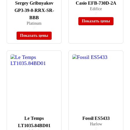
Sergey Gribnyakov
Casio EFB-730D-2A
Edifice
GP3-39-0-RRX-SR-
≈ 10 580 ₽
В наличии
BBB
Показать цены
Platinum
≈ 15 381 ₽
В наличии
Показать цены
Le Temps
Fossil ES5433
Harlow
LT1035.84BD01
≈ 26 990 ₽
В наличии