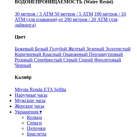
ВОДОНЕПРОНИЦАЕМОСТЬ (Water Resist)
30 метров / 3 ATM
50 метров / 5 ATM
100 метров / 10
ATM (для плавания)
от 200 метров / 20 ATM (для
дайвинга)
Цвет
Бежевый
Белый
Голубой
Желтый
Зеленый
Золотистый
Коричневый
Красный
Оранжевый
Перламутровый
Розовый
Серебристый
Серый
Синий
Фиолетовый
Черный
Калибр
Miyota
Ronda
ETA
Sellita
Наручные часы
Мужские часы
Женские часы
Украшения ▾
Кольца
Серьги
Цепочки
Браслеты