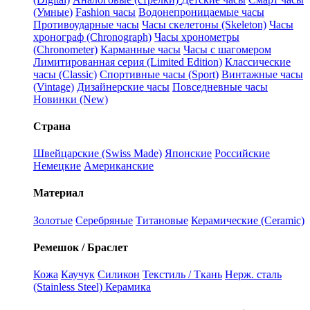
(Умные)
Fashion часы
Водонепроницаемые часы
Противоударные часы
Часы скелетоны (Skeleton)
Часы
хронограф (Chronograph)
Часы хронометры
(Chronometer)
Карманные часы
Часы с шагомером
Лимитированная серия (Limited Edition)
Классические
часы (Classic)
Спортивные часы (Sport)
Винтажные часы
(Vintage)
Дизайнерские часы
Повседневные часы
Новинки (New)
Страна
Швейцарские (Swiss Made)
Японские
Российские
Немецкие
Американские
Материал
Золотые
Серебряные
Титановые
Керамические (Ceramic)
Ремешок / Браслет
Кожа
Каучук
Силикон
Текстиль / Ткань
Нерж. сталь
(Stainless Steel)
Керамика