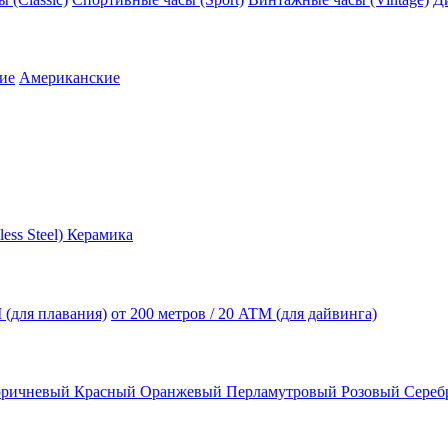
ие
Американские
less Steel)
Керамика
 (для плавания)
от 200 метров / 20 ATM (для дайвинга)
оричневый
Красный
Оранжевый
Перламутровый
Розовый
Сереб