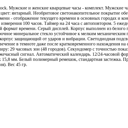
ck. Мужские и женские кварцевые часы - комплект. Мужские ч
 цвет: янтарный. Необритовое светонакопительное покрытие обе
ени - отображение текущего времени в основных городах и конк
измерения 100 часов. Таймер на 24 часа с автоповтором. 5 ежед
ой формат времени. Серый дисплей. Корпус выполнен из белого п
Прочное минеральное стекло устойчивое к мелким механическим
й корпус защищающий от ударов и вибрации. Светодиодная подсв
вечение в темноте даже после кратковременного нахождения на 
иру: 29 часовых зон (48 городов). Секундомер с точностью пока
 ежечасный сигнал. Автоматический календарь. 12/24-часовой ф
4 х 15,8 мм. Белый полимерный ремешок, стандартная застежка.
). Вес 45 гр.