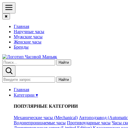
✖
Главная
Наручные часы
Мужские часы
Женские часы
Бренды
Найти
Найти
Главная
Категории ▾
ПОПУЛЯРНЫЕ КАТЕГОРИИ
Механические часы (Mechanical)
Автоподзавод (Automatic
Водонепроницаемые часы
Противоударные часы
Часы ск
Лимитированная серия (Limited Edition)
Классические часы