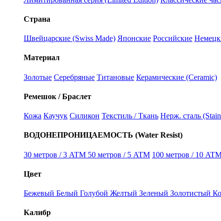
Страна
Швейцарские (Swiss Made)
Японские
Российские
Немецк
Материал
Золотые
Серебряные
Титановые
Керамические (Ceramic)
Ремешок / Браслет
Кожа
Каучук
Силикон
Текстиль / Ткань
Нерж. сталь (Stain
ВОДОНЕПРОНИЦАЕМОСТЬ (Water Resist)
30 метров / 3 ATM
50 метров / 5 ATM
100 метров / 10 ATM
Цвет
Бежевый
Белый
Голубой
Желтый
Зеленый
Золотистый
К
Калибр