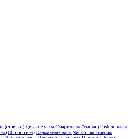
е (стрелки)
Детские часы
Смарт часы (Умные)
Fashion часы
ы (Chronometer)
Карманные часы
Часы с шагомером
изайнерские часы
Повседневные часы
Новинки (New)