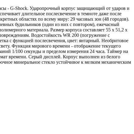
асы - G-Shock. Ударопрочный корпус защищающий от ударов и
спечивает длительное послесвечение в темноте даже после
ретных областях по всему миру: 29 часовых зон (48 городов).
невных будильников (один из них с повтором), ежечасный
олимерного материала. Размер корпуса составляет 55 х 51,2 х
 повреждениям. Водостойкость WR 200 (погружение с
етка с функцией послесвечения, цвет: янтарный. Необритовое
свету. Функция мирового времени - отображение текущего
заний 1/100 секунды и пределом измерения 24 часа. Таймер на
ормат времени. Серый дисплей. Корпус выполнен из белого
 Прочное минеральное стекло устойчивое к мелким механическим