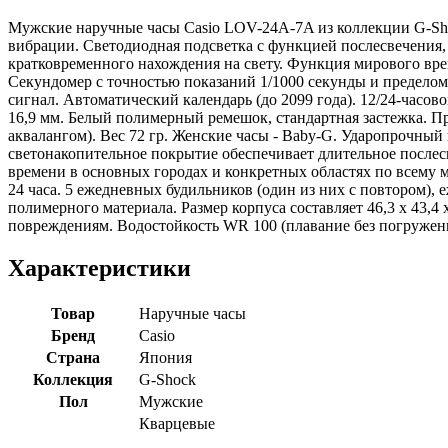
Мужские наручные часы Casio LOV-24A-7A из коллекции G-Sho
вибрации. Светодиодная подсветка с функцией послесвечения,
кратковременного нахождения на свету. Функция мирового врем
Секундомер с точностью показаний 1/1000 секунды и пределом 
сигнал. Автоматический календарь (до 2099 года). 12/24-часов
16,9 мм. Белый полимерный ремешок, стандартная застежка. 
аквалангом). Вес 72 гр. Женские часы - Baby-G. Ударопрочны
светонакопительное покрытие обеспечивает длительное послес
времени в основных городах и конкретных областях по всему м
24 часа. 5 ежедневных будильников (один из них с повтором),
полимерного материала. Размер корпуса составляет 46,3 х 43,
повреждениям. Водостойкость WR 100 (плавание без погружения
Характеристики
Товар
Наручные часы
Бренд
Casio
Страна
Япония
Коллекция
G-Shock
Пол
Мужские
Кварцевые