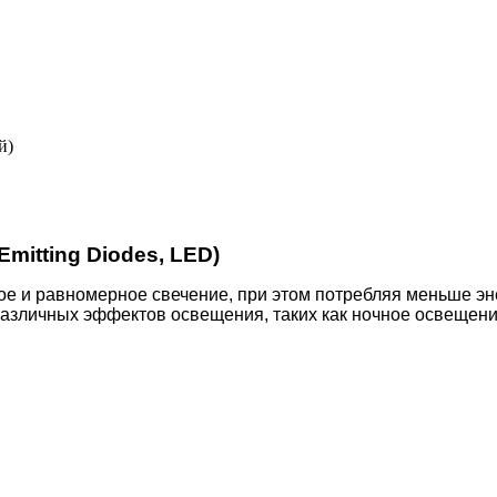
й)
mitting Diodes, LED)
ое и равномерное свечение, при этом потребляя меньше э
различных эффектов освещения, таких как ночное освещени