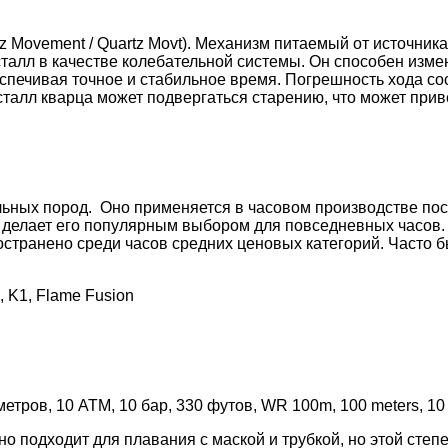
z Movement / Quartz Movt).
Механизм питаемый от источника 
сталл в качестве колебательной системы. Он способен изм
спечивая точное и стабильное время. Погрешность хода сост
сталл кварца может подвергаться старению, что может прив
ьных пород. Оно применяется в часовом производстве пос
о делает его популярным выбором для повседневных часов.
остранено среди часов средних ценовых категорий. Часто
, K1, Flame Fusion
тров, 10 АТМ, 10 бар, 330 футов, WR 100m, 100 meters, 10 AT
о подходит для плавания с маской и трубкой, но этой сте