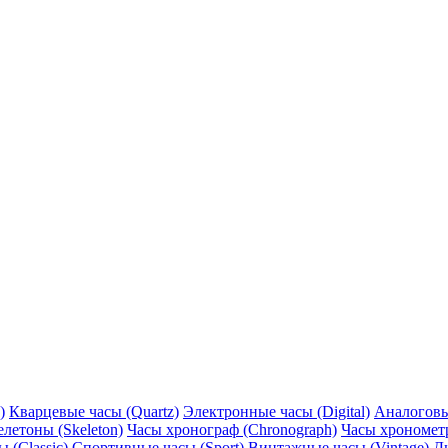
)
Кварцевые часы (Quartz)
Электронные часы (Digital)
Аналоговы
елетоны (Skeleton)
Часы хронограф (Chronograph)
Часы хронометр
 (Classic)
Спортивные часы (Sport)
Винтажные часы (Vintage)
Д