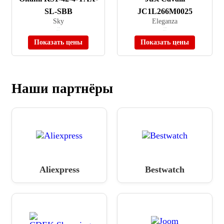
SL-SBB
JC1L266M0025
Sky
Eleganza
≈ 6 471 ₽
≈ 22 390 ₽
В наличии
В наличии
Показать цены
Показать цены
Наши партнёры
Aliexpress
Bestwatch