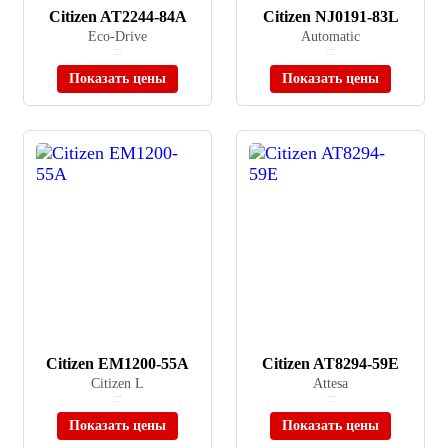
Citizen AT2244-84A
Citizen NJ0191-83L
Eco-Drive
Automatic
≈ 35 070 ₽
≈ 27 280 ₽
В наличии
В наличии
Показать цены
Показать цены
Citizen EM1200-55A
Citizen AT8294-59E
Citizen L
Attesa
≈ 39 890 ₽
≈ 119 890 ₽
В наличии
В наличии
Показать цены
Показать цены