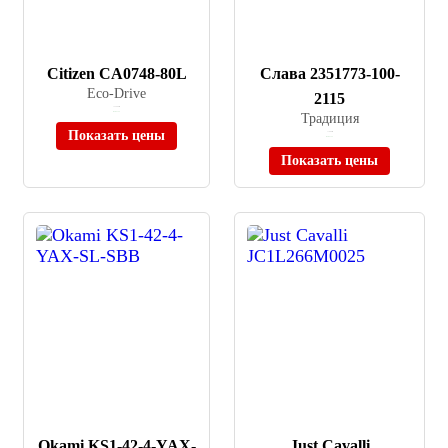
Citizen CA0748-80L
Слава 2351773-100-
Eco-Drive
2115
≈ 32 960 ₽
В наличии
Традиция
Показать цены
≈ 7 000 ₽
В наличии
Показать цены
Okami KS1-42-4-YAX-
Just Cavalli