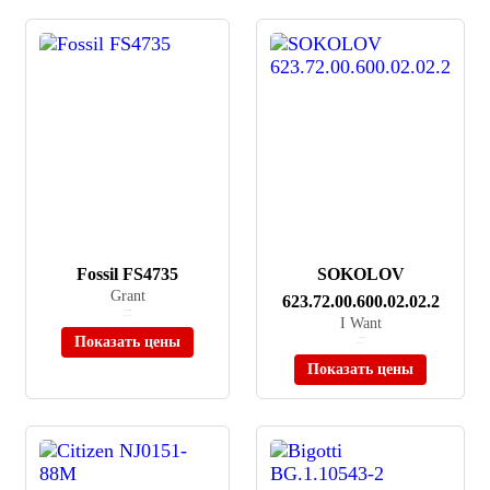
Fossil FS4735
SOKOLOV
Grant
623.72.00.600.02.02.2
≈ 23 990 ₽
В наличии
I Want
Показать цены
≈ 7 495 ₽
В наличии
Показать цены