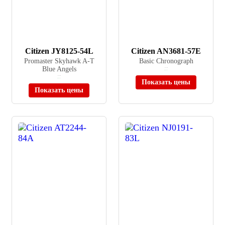
Citizen JY8125-54L
Citizen AN3681-57E
Promaster Skyhawk A-T
Basic Chronograph
Blue Angels
≈ 16 530 ₽
В наличии
≈ 80 840 ₽
В наличии
Показать цены
Показать цены