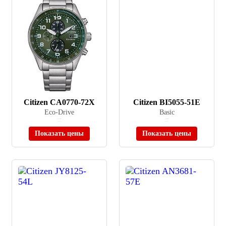
Citizen CA0770-72X
Citizen BI5055-51E
Eco-Drive
Basic
≈ 32 970 ₽
≈ 15 900 ₽
В наличии
В наличии
Показать цены
Показать цены