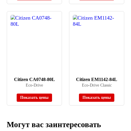
Citizen CA0748-80L
Citizen EM1142-84L
Eco-Drive
Eco-Drive Classic
≈ 32 960 ₽
≈ 40 900 ₽
В наличии
В наличии
Показать цены
Показать цены
Могут вас заинтересовать