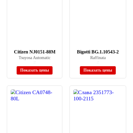
Citizen NJ0151-88M
Bigotti BG.1.10543-2
Tsuyosa Automatic
Raffinata
≈ 28 720 ₽
≈ 9 750 ₽
В наличии
В наличии
Показать цены
Показать цены