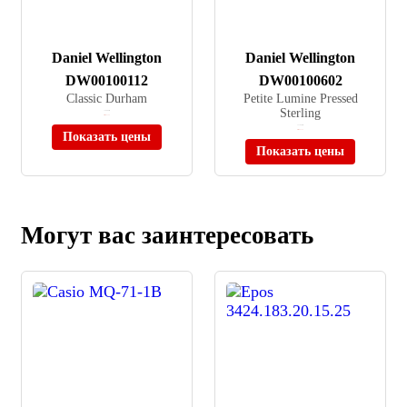
Daniel Wellington
Daniel Wellington
DW00100112
DW00100602
Classic Durham
Petite Lumine Pressed
Sterling
≈ 10 980 ₽
Нет в наличии
≈ 17 900 ₽
Нет в наличии
Показать цены
Показать цены
Могут вас заинтересовать