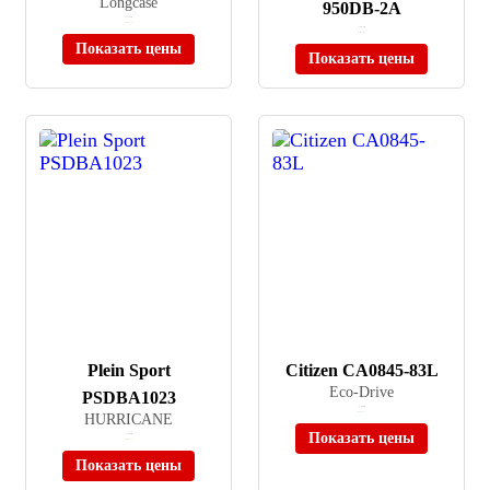
Longcase
950DB-2A
≈ 33 900 ₽
В наличии
≈ 16 410 ₽
В наличии
Показать цены
Показать цены
Plein Sport
Citizen CA0845-83L
Eco-Drive
PSDBA1023
≈ 39 680 ₽
HURRICANE
В наличии
Показать цены
≈ 32 590 ₽
В наличии
Показать цены