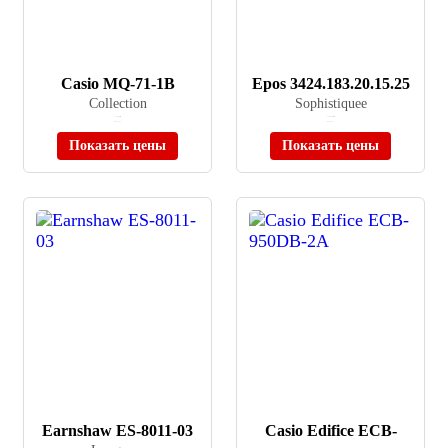
Casio MQ-71-1B
Epos 3424.183.20.15.25
Collection
Sophistiquee
≈ 1 240 ₽
≈ 174 900 ₽
В наличии
В наличии
Показать цены
Показать цены
Earnshaw ES-8011-03
Casio Edifice ECB-