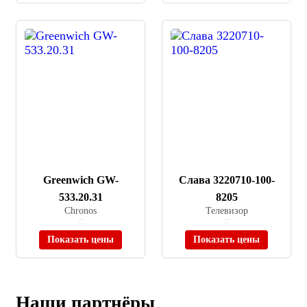
Greenwich GW-
Слава 3220710-100-
533.20.31
8205
Chronos
Телевизор
≈ 21 990 ₽
≈ 58 000 ₽
В наличии
В наличии
Показать цены
Показать цены
Наши партнёры