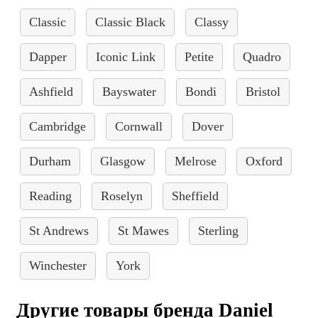
Classic
Classic Black
Classy
Dapper
Iconic Link
Petite
Quadro
Ashfield
Bayswater
Bondi
Bristol
Cambridge
Cornwall
Dover
Durham
Glasgow
Melrose
Oxford
Reading
Roselyn
Sheffield
St Andrews
St Mawes
Sterling
Winchester
York
Другие товары бренда Daniel