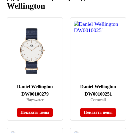
Wellington
Daniel Wellington
Daniel Wellington
DW00100279
DW00100251
Bayswater
Cornwall
≈ 17 770 ₽
≈ 6 900 ₽
Нет в наличии
Нет в наличии
Показать цены
Показать цены