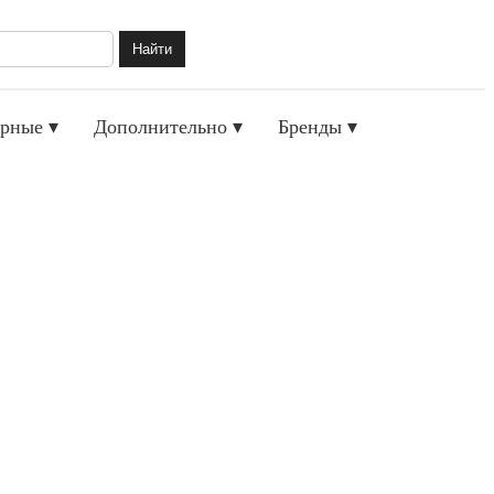
Найти
рные ▾
Дополнительно ▾
Бренды ▾