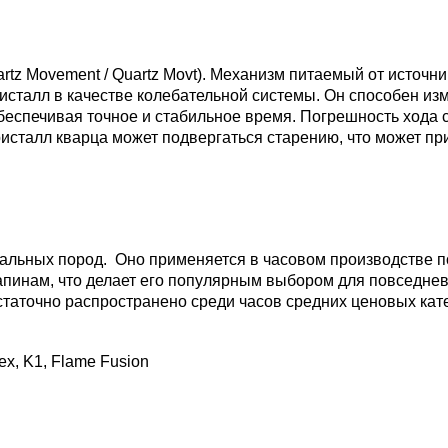
rtz Movement / Quartz Movt).
Механизм питаемый от источник
ристалл в качестве колебательной системы. Он способен и
беспечивая точное и стабильное время. Погрешность хода со
ристалл кварца может подвергаться старению, что может пр
альных пород. Оно применяется в часовом производстве по
апинам, что делает его популярным выбором для повседнев
таточно распространено среди часов средних ценовых кат
ex, K1, Flame Fusion