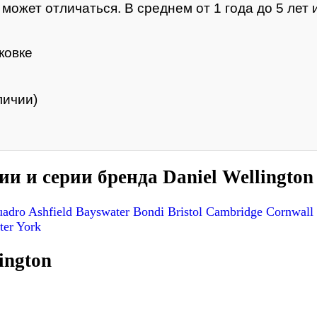
ожет отличаться. В среднем от 1 года до 5 лет и
ковке
личии)
и и серии бренда Daniel Wellington
uadro
Ashfield
Bayswater
Bondi
Bristol
Cambridge
Cornwall
ter
York
ington