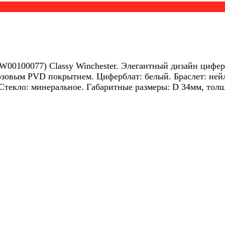
00100077) Classy Winchester. Элегантный дизайн циферб
 розовым PVD покрытием. Циферблат: белый. Браслет: не
Стекло: минеральное. Габаритные размеры: D 34мм, толщ