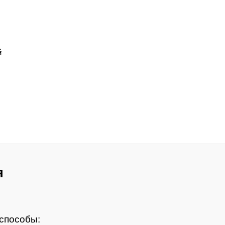
й
я
способы: