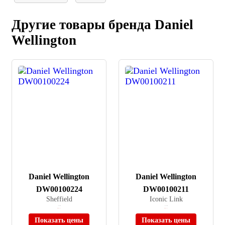
Другие товары бренда Daniel
Wellington
Daniel Wellington
Daniel Wellington
DW00100224
DW00100211
Sheffield
Iconic Link
≈ 8 900 ₽
≈ 14 790 ₽
Нет в наличии
Нет в наличии
Показать цены
Показать цены