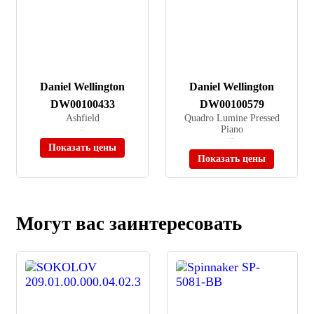
Daniel Wellington
Daniel Wellington
DW00100433
DW00100579
Ashfield
Quadro Lumine Pressed
Piano
≈ 12 680 ₽
Нет в наличии
≈ 24 900 ₽
Нет в наличии
Показать цены
Показать цены
Могут вас заинтересовать