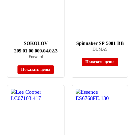
SOKOLOV
Spinnaker SP-5081-BB
DUMAS
209.01.00.000.04.02.3
≈ 39 900 ₽
Forward
В наличии
Показать цены
≈ 214 995 ₽
В наличии
Показать цены