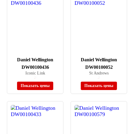
Daniel Wellington
Daniel Wellington
DW00100436
DW00100052
Iconic Link
St Andrews
≈ 22 430 ₽
≈ 9 990 ₽
Нет в наличии
Нет в наличии
Показать цены
Показать цены