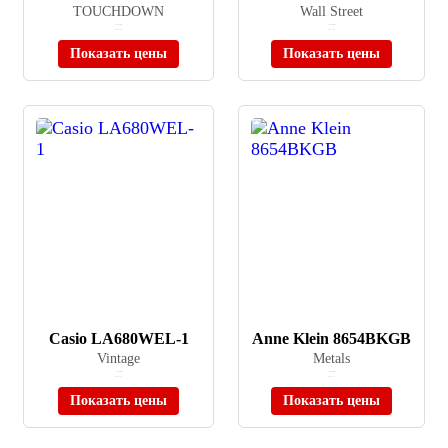
TOUCHDOWN
Wall Street
≈ 21 490 ₽
≈ 61 900 ₽
В наличии
В наличии
Показать цены
Показать цены
Casio LA680WEL-1
Anne Klein 8654BKGB
Vintage
Metals
≈ 4 390 ₽
≈ 8 990 ₽
В наличии
В наличии
Показать цены
Показать цены