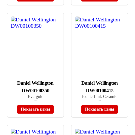
Daniel Wellington
Daniel Wellington
DW00100350
DW00100415
Evergold
Iconic Link Ceramic
≈ 10 970 ₽
≈ 29 670 ₽
Нет в наличии
Нет в наличии
Показать цены
Показать цены