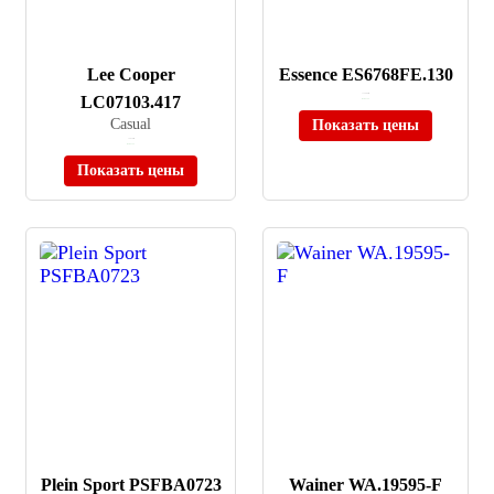
Lee Cooper
Essence ES6768FE.130
LC07103.417
≈ 12 900 ₽
В наличии
Casual
Показать цены
≈ 5 610 ₽
В наличии
Показать цены
Plein Sport PSFBA0723
Wainer WA.19595-F