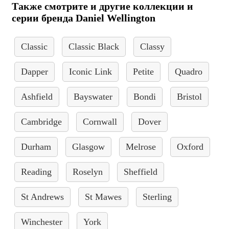
Также смотрите и другие коллекции и
серии бренда Daniel Wellington
Classic
Classic Black
Classy
Dapper
Iconic Link
Petite
Quadro
Ashfield
Bayswater
Bondi
Bristol
Cambridge
Cornwall
Dover
Durham
Glasgow
Melrose
Oxford
Reading
Roselyn
Sheffield
St Andrews
St Mawes
Sterling
Winchester
York