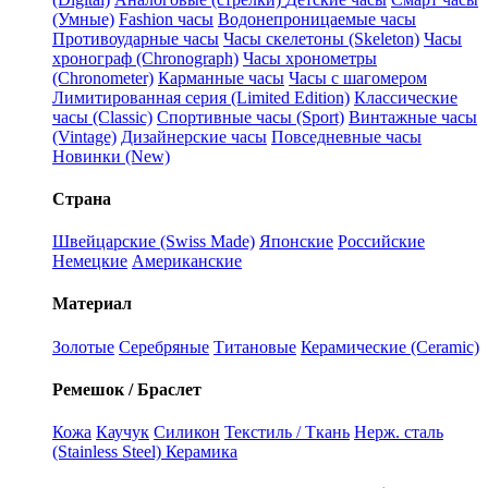
(Умные)
Fashion часы
Водонепроницаемые часы
Противоударные часы
Часы скелетоны (Skeleton)
Часы
хронограф (Chronograph)
Часы хронометры
(Chronometer)
Карманные часы
Часы с шагомером
Лимитированная серия (Limited Edition)
Классические
часы (Classic)
Спортивные часы (Sport)
Винтажные часы
(Vintage)
Дизайнерские часы
Повседневные часы
Новинки (New)
Страна
Швейцарские (Swiss Made)
Японские
Российские
Немецкие
Американские
Материал
Золотые
Серебряные
Титановые
Керамические (Ceramic)
Ремешок / Браслет
Кожа
Каучук
Силикон
Текстиль / Ткань
Нерж. сталь
(Stainless Steel)
Керамика