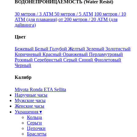
ВОДОНЕПРОНИЦАЕМОСТЬ (Water Resist)
30 метров / 3 ATM
50 метров / 5 ATM
100 метров / 10
ATM (для плавания)
от 200 метров / 20 ATM (для
дайвинга)
Цвет
Бежевый
Белый
Голубой
Желтый
Зеленый
Золотистый
Коричневый
Красный
Оранжевый
Перламутровый
Розовый
Серебристый
Серый
Синий
Фиолетовый
Черный
Калибр
Miyota
Ronda
ETA
Sellita
Наручные часы
Мужские часы
Женские часы
Украшения ▾
Кольца
Серьги
Цепочки
Браслеты