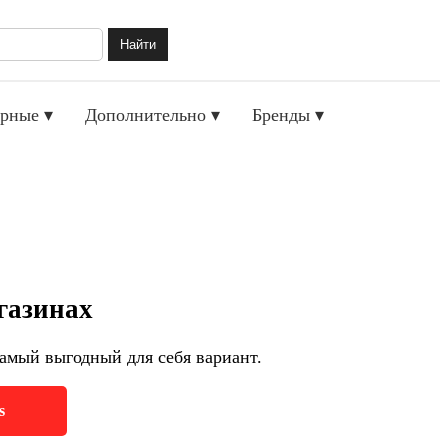
Найти
рные ▾
Дополнительно ▾
Бренды ▾
газинах
амый выгодный для себя вариант.
s