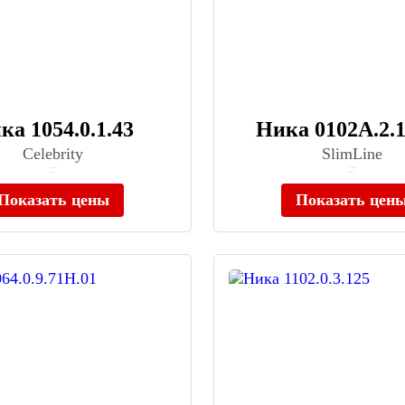
ка 1054.0.1.43
Ника 0102A.2.
Celebrity
SlimLine
≈ 100 090 ₽
≈ 127 500 ₽
Нет в наличии
Нет в наличии
Показать цены
Показать цен