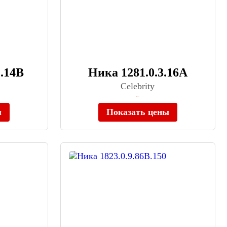
1.14B
Ника 1281.0.3.16A
Celebrity
≈ 205 870 ₽
Нет в наличии
ы
Показать цены