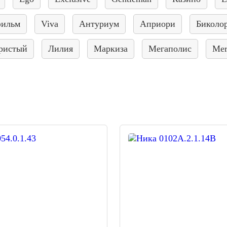
фильм
Viva
Антуриум
Априори
Биколо
ристый
Лилия
Маркиза
Мегаполис
Mer