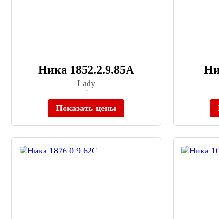
Ника 1852.2.9.85A
Ни
Lady
≈ 7 140 ₽
Нет в наличии
Показать цены