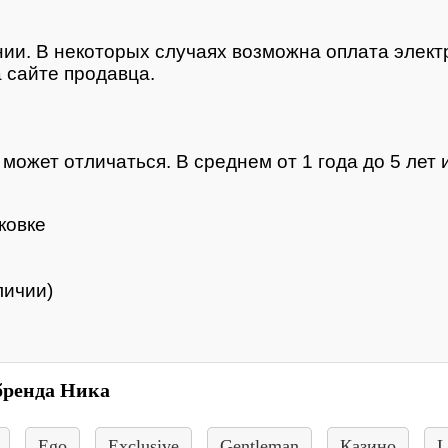
нии. В некоторых случаях возможна оплата элек
 сайте продавца.
ожет отличаться. В среднем от 1 года до 5 лет и
ковке
личии)
бренда Ника
Ego
Exclusive
Gentleman
Казино
L