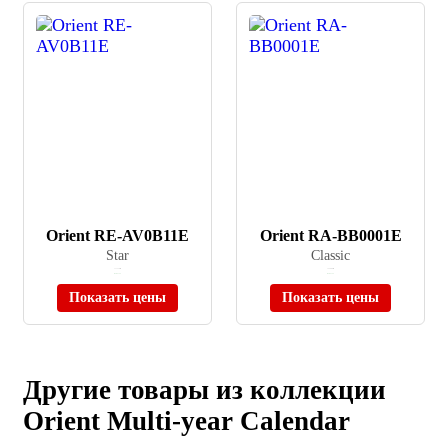
Orient RE-AV0B11E
Orient RA-BB0001E
Star
Classic
≈ 77 110 ₽
≈ 32 900 ₽
В наличии
В наличии
Показать цены
Показать цены
Другие товары из коллекции
Orient Multi-year Calendar