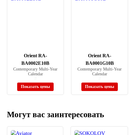
Orient RA-
Orient RA-
BA0002E10B
BA0001G10B
Contemporary Multi-Year
Contemporary Multi-Year
Calendar
Calendar
≈ 20 580 ₽
≈ 31 185 ₽
В наличии
В наличии
Показать цены
Показать цены
Могут вас заинтересовать