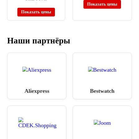
Показать цены
≈ 48 890 ₽
В наличии
Показать цены
Наши партнёры
Aliexpress
Bestwatch