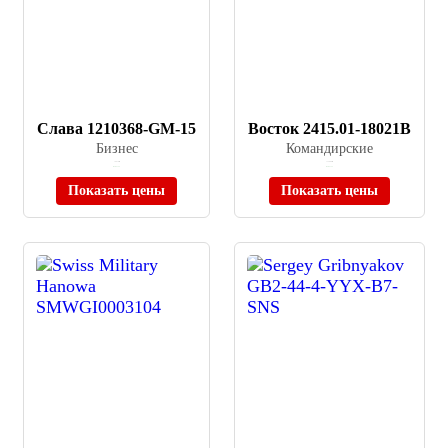
Слава 1210368-GM-15
Восток 2415.01-18021B
Бизнес
Командирские
≈ 9 970 ₽
≈ 12 800 ₽
В наличии
В наличии
Показать цены
Показать цены