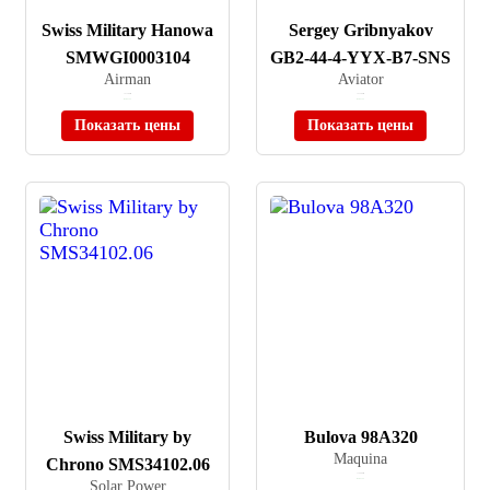
Swiss Military Hanowa
Sergey Gribnyakov
SMWGI0003104
GB2-44-4-YYX-B7-SNS
Airman
Aviator
≈ 57 300 ₽
≈ 21 366 ₽
В наличии
В наличии
Показать цены
Показать цены
Swiss Military by
Bulova 98A320
Maquina
Chrono SMS34102.06
≈ 74 900 ₽
Solar Power
В наличии