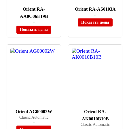
Orient RA-
Orient RA-AS0103A
AA0C06E19B
≈ 29 580 ₽
В наличии
Показать цены
≈ 17 480 ₽
В наличии
Показать цены
Orient AG00002W
Orient RA-
Classic Automatic
AK0010B10B
≈ 21 345 ₽
В наличии
Classic Automatic
≈ 33 480 ₽