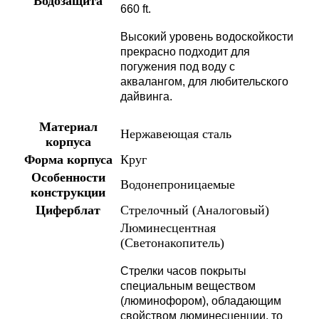
Водозащита
660 ft.
Высокий уровень водоскойкости
прекрасно подходит для
погужения под воду с
аквалангом, для любительского
дайвинга.
Материал
Нержавеющая сталь
корпуса
Форма корпуса
Круг
Особенности
Водонепроницаемые
конструкции
Циферблат
Стрелочный (Аналоговый)
Люминесцентная
(Светонакопитель)
Стрелки часов покрыты
специальным веществом
(люминофором), обладающим
свойством люминесценции, то