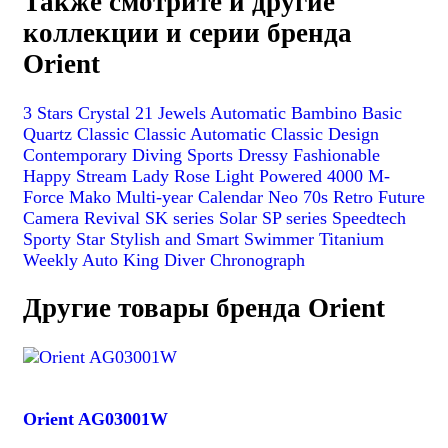
Также смотрите и другие
коллекции и серии бренда
Orient
3 Stars Crystal 21 Jewels
Automatic
Bambino
Basic
Quartz
Classic
Classic Automatic
Classic Design
Contemporary
Diving Sports
Dressy
Fashionable
Happy Stream
Lady Rose
Light Powered 4000
M-
Force
Mako
Multi-year Calendar
Neo 70s
Retro Future
Camera
Revival
SK series
Solar
SP series
Speedtech
Sporty
Star
Stylish and Smart
Swimmer
Titanium
Weekly Auto King Diver
Chronograph
Другие товары бренда Orient
Orient AG03001W