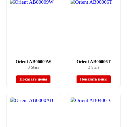
Orient AB00009W
Orient AB00006T
3 Stars
3 Stars
≈ 14 960 ₽
≈ 6 630 ₽
Нет в наличии
Нет в наличии
Показать цены
Показать цены