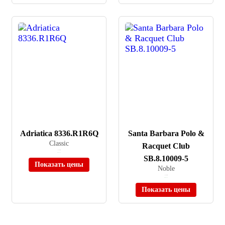
Adriatica 8336.R1R6Q
Santa Barbara Polo &
Classic
Racquet Club
≈ 37 900 ₽
В наличии
SB.8.10009-5
Показать цены
Noble
≈ 12 400 ₽
В наличии
Показать цены