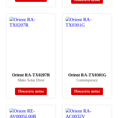
Orient RA-TX0207R
Orient RA-TX0301G
Mako Solar Diver
Contemporary
≈ 26 180 ₽
≈ 28 685 ₽
В наличии
В наличии
Показать цены
Показать цены