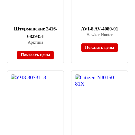
Штурманские 2416-
AVI-8 AV-4080-01
Hawker Hunter
6829351
≈ 28 400 ₽
Арктика
В наличии
Показать цены
≈ 49 000 ₽
В наличии
Показать цены