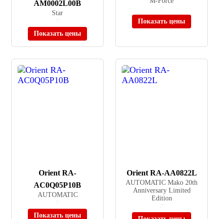
M-Force
AM0002L00B
≈ 50 620 ₽
Star
В наличии
Показать цены
≈ 135 370 ₽
В наличии
Показать цены
Orient RA-
Orient RA-AA0822L
AUTOMATIC Mako 20th
AC0Q05P10B
Anniversary Limited
AUTOMATIC
Edition
≈ 24 460 ₽
В наличии
≈ 59 900 ₽
В наличии
Показать цены
Показать цены