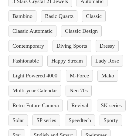
3 Stars Crystal 21 Jewels
Automatic
Bambino
Basic Quartz
Classic
Classic Automatic
Classic Design
Contemporary
Diving Sports
Dressy
Fashionable
Happy Stream
Lady Rose
Light Powered 4000
M-Force
Mako
Multi-year Calendar
Neo 70s
Retro Future Camera
Revival
SK series
Solar
SP series
Speedtech
Sporty
Star
Stylish and Smart
Swimmer