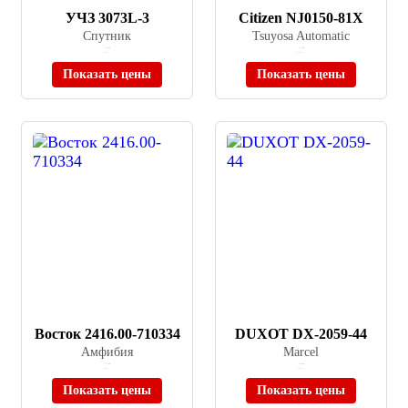
УЧЗ 3073L-3
Citizen NJ0150-81X
Спутник
Tsuyosa Automatic
≈ 93 000 ₽
≈ 32 750 ₽
В наличии
В наличии
Показать цены
Показать цены
Восток 2416.00-710334
DUXOT DX-2059-44
Амфибия
Marcel
≈ 11 300 ₽
≈ 26 890 ₽
В наличии
В наличии
Показать цены
Показать цены