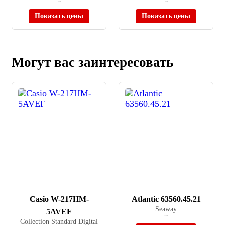
≈ 9 900 ₽
≈ 8 160 ₽
Нет в наличии
Нет в наличии
Показать цены
Показать цены
Могут вас заинтересовать
Casio W-217HM-
Atlantic 63560.45.21
Seaway
5AVEF
≈ 51 000 ₽
Collection Standard Digital
В наличии