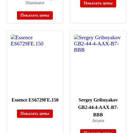
Illuminator
Показать цены
≈ 1 680 ₽
В наличии
Показать цены
Essence ES6729FE.150
Sergey Gribnyakov
≈ 14 900 ₽
GB2-44-4-AAX-B7-
В наличии
Показать цены
BBB
Aviator
≈ 22 221 ₽
В наличии