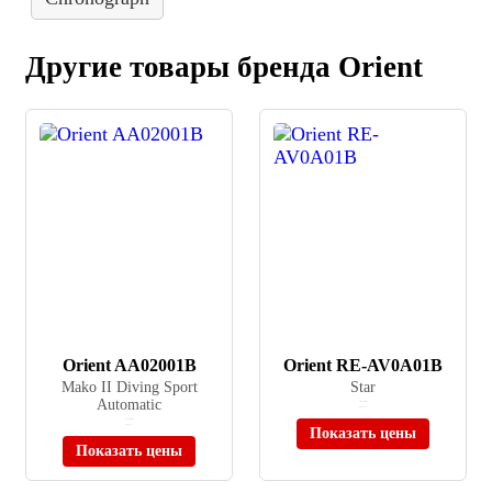
Другие товары бренда Orient
Orient AA02001B
Orient RE-AV0A01B
Mako II Diving Sport
Star
Automatic
≈ 82 815 ₽
В наличии
≈ 23 245 ₽
В наличии
Показать цены
Показать цены