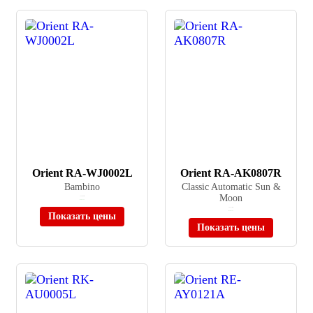
Orient RA-WJ0002L
Orient RA-AK0807R
Bambino
Classic Automatic Sun &
Moon
≈ 22 280 ₽
В наличии
≈ 27 370 ₽
В наличии
Показать цены
Показать цены