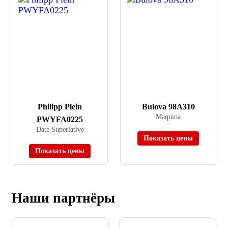
Philipp Plein
Bulova 98A310
Maquina
PWYFA0225
≈ 62 800 ₽
Date Superlative
В наличии
Показать цены
≈ 58 490 ₽
В наличии
Показать цены
Наши партнёры