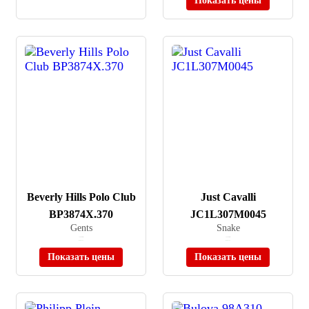
Показать цены
Beverly Hills Polo Club
Just Cavalli
BP3874X.370
JC1L307M0045
Gents
Snake
≈ 16 500 ₽
≈ 31 990 ₽
В наличии
В наличии
Показать цены
Показать цены