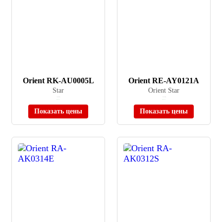
Orient RK-AU0005L
Orient RE-AY0121A
Star
Orient Star
≈ 58 685 ₽
≈ 169 900 ₽
В наличии
В наличии
Показать цены
Показать цены