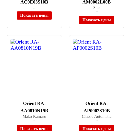
AC0E03S10B
AM0002L00B
Star
≈ 17 880 ₽
В наличии
≈ 135 370 ₽
В наличии
Показать цены
Показать цены
Orient RA-
Orient RA-
AA0810N19B
AP0002S10B
Mako Kamasu
Classic Automatic
≈ 36 185 ₽
≈ 21 690 ₽
В наличии
В наличии
Показать цены
Показать цены