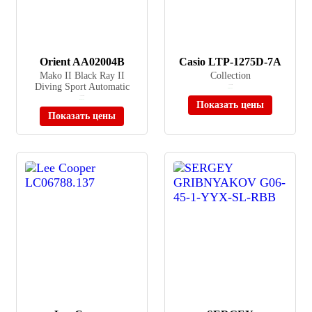
Orient AA02004B
Casio LTP-1275D-7A
Mako II Black Ray II
Collection
Diving Sport Automatic
≈ 2 610 ₽
В наличии
≈ 28 060 ₽
В наличии
Показать цены
Показать цены