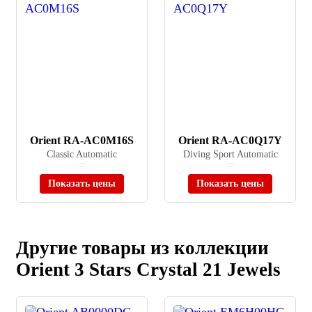
Orient RA-AC0M16S
Orient RA-AC0Q17Y
Classic Automatic
Diving Sport Automatic
≈ 39 900 ₽
≈ 31 350 ₽
В наличии
В наличии
Показать цены
Показать цены
Другие товары из коллекции
Orient 3 Stars Crystal 21 Jewels