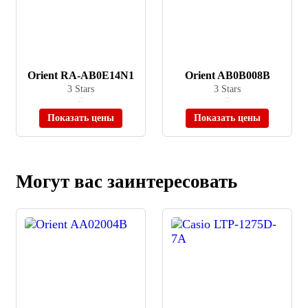
Orient RA-AB0E14N1
Orient AB0B008B
3 Stars
3 Stars
≈ 8 950 ₽
≈ 20 400 ₽
Нет в наличии
Нет в наличии
Показать цены
Показать цены
Могут вас заинтересовать