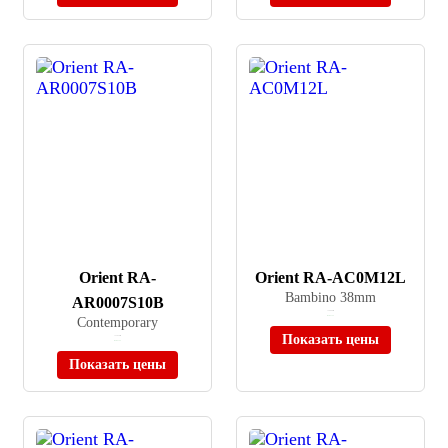
Orient RA-
Orient RA-AC0M12L
Bambino 38mm
AR0007S10B
≈ 26 060 ₽
Contemporary
В наличии
Показать цены
≈ 33 620 ₽
В наличии
Показать цены