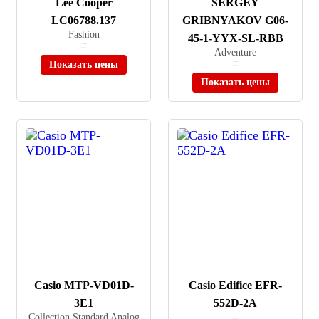
Lee Cooper
SERGEY
LC06788.137
GRIBNYAKOV G06-
Fashion
45-1-YYX-SL-RBB
≈ 5 500 ₽
В наличии
Adventure
Показать цены
≈ 19 656 ₽
В наличии
Показать цены
Casio MTP-VD01D-
Casio Edifice EFR-
3E1
552D-2A
Collection Standard Analog
≈ 8 340 ₽
В наличии