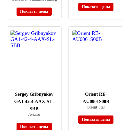
≈ 3 385 ₽
В наличии
Показать цены
Показать цены
Sergey Gribnyakov
Orient RE-
GA1-42-4-AAX-SL-
AU0001S00B
Orient Star
SBB
≈ 65 380 ₽
Aviator
В наличии
Показать цены
≈ 29 990 ₽
В наличии
Показать цены