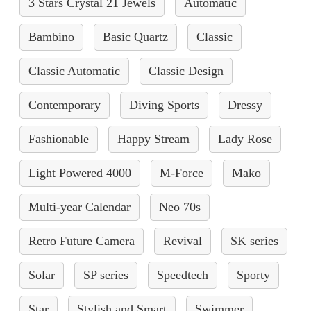
3 Stars Crystal 21 Jewels
Automatic
Bambino
Basic Quartz
Classic
Classic Automatic
Classic Design
Contemporary
Diving Sports
Dressy
Fashionable
Happy Stream
Lady Rose
Light Powered 4000
M-Force
Mako
Multi-year Calendar
Neo 70s
Retro Future Camera
Revival
SK series
Solar
SP series
Speedtech
Sporty
Star
Stylish and Smart
Swimmer