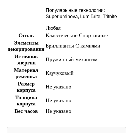
Популярыные технологии:
Superluminova, LumiBrite, Tritnite
Любая
Стиль
Классические
Спортивные
Элементы
Бриллианты
С камнями
декорирования
Источник
Пружинный механизм
энергии
Материал
Каучуковый
ремешка
Размер
Не указано
корпуса
Толщина
Не указано
корпуса
Вес часов
Не указано