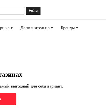
Найти
рные ▾
Дополнительно ▾
Бренды ▾
газинах
амый выгодный для себя вариант.
h