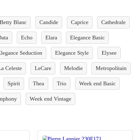
Betty Blanc
Candide
Caprice
Cathedrale
Data
Echo
Elara
Elegance Basic
legance Seduction
Elegance Style
Elysee
La Celeste
LeCare
Melodie
Metropolitain
Spirit
Thea
Trio
Week end Basic
mphony
Week end Vintage