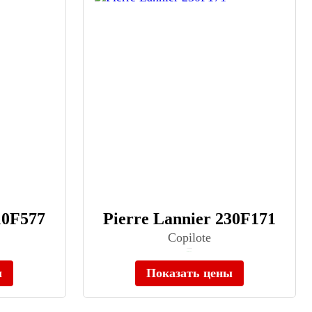
10F577
Pierre Lannier 230F171
Copilote
≈ 12 490 ₽
В наличии
ы
Показать цены