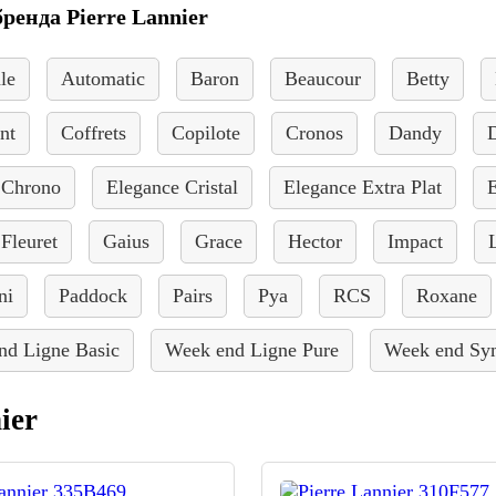
ренда Pierre Lannier
le
Automatic
Baron
Beaucour
Betty
nt
Coffrets
Copilote
Cronos
Dandy
 Chrono
Elegance Cristal
Elegance Extra Plat
E
Fleuret
Gaius
Grace
Hector
Impact
ni
Paddock
Pairs
Pya
RCS
Roxane
nd Ligne Basic
Week end Ligne Pure
Week end Sy
ier