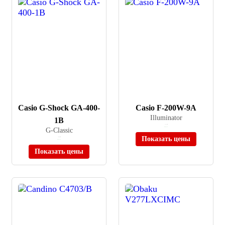
Casio G-Shock GA-400-
Casio F-200W-9A
Illuminator
1B
≈ 2 170 ₽
G-Classic
В наличии
Показать цены
≈ 8 980 ₽
В наличии
Показать цены