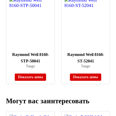
Raymond Weil 8160-
Raymond Weil 8160-
STP-50041
ST-52041
Tango
Tango
≈ 174 800 ₽
≈ 133 800 ₽
В наличии
В наличии
Показать цены
Показать цены
Могут вас заинтересовать