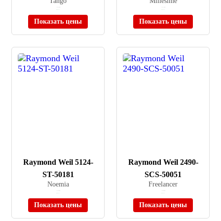
Tango
Millesime
≈ 194 200 ₽
≈ 197 700 ₽
В наличии
В наличии
Показать цены
Показать цены
Raymond Weil 5124-
Raymond Weil 2490-
ST-50181
SCS-50051
Noemia
Freelancer
≈ 174 800 ₽
≈ 358 000 ₽
В наличии
В наличии
Показать цены
Показать цены