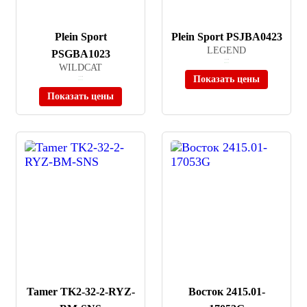
Plein Sport
Plein Sport PSJBA0423
LEGEND
PSGBA1023
≈ 13 270 ₽
WILDCAT
В наличии
Показать цены
≈ 22 070 ₽
В наличии
Показать цены
Tamer TK2-32-2-RYZ-
Восток 2415.01-