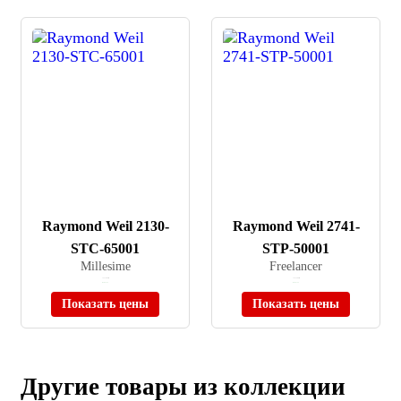
Raymond Weil 2130-
Raymond Weil 2741-
STC-65001
STP-50001
Millesime
Freelancer
≈ 237 800 ₽
≈ 251 500 ₽
В наличии
В наличии
Показать цены
Показать цены
Другие товары из коллекции