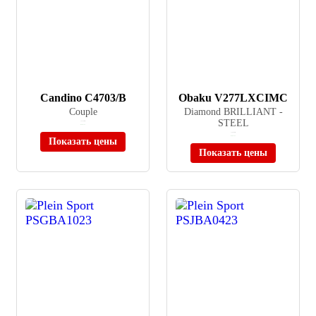
Candino C4703/B
Obaku V277LXCIMC
Couple
Diamond BRILLIANT -
STEEL
≈ 25 700 ₽
В наличии
≈ 14 990 ₽
В наличии
Показать цены
Показать цены