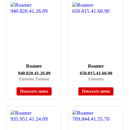
Roamer
Roamer
940.820.41.26.09
650.815.41.60.90
Elements Tonneau
Elements
≈ 29 230 ₽
≈ 20 640 ₽
Нет в наличии
Нет в наличии
Показать цены
Показать цены