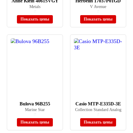
Anne Klein 4061SVGY
Herbelin 17037P01GD
Metals
V Avenue
≈ 8 810 ₽
≈ 34 000 ₽
В наличии
В наличии
Показать цены
Показать цены
Bulova 96B255
Casio MTP-E335D-3E
Marine Star
Collection Standard Analog
≈ 49 900 ₽
≈ 6 585 ₽
В наличии
В наличии
Показать цены
Показать цены