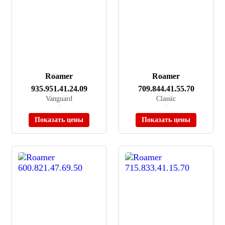
Roamer
Roamer
935.951.41.24.09
709.844.41.55.70
Vanguard
Classic
≈ 28 450 ₽
≈ 17 650 ₽
Нет в наличии
Нет в наличии
Показать цены
Показать цены