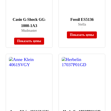
Casio G-Shock GG-
Fossil ES5136
Stella
1000-1A3
≈ 14 620 ₽
Mudmaster
В наличии
Показать цены
≈ 19 880 ₽
В наличии
Показать цены