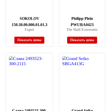
SOKOLOV
Philipp Plein
150.30.00.000.01.01.3
PWUBA0423
Expert
The Skull Ecoceramic
≈ 79 990 ₽
≈ 55 990 ₽
В наличии
В наличии
Показать цены
Показать цены
Слава 2493523-300-
Grand Seiko