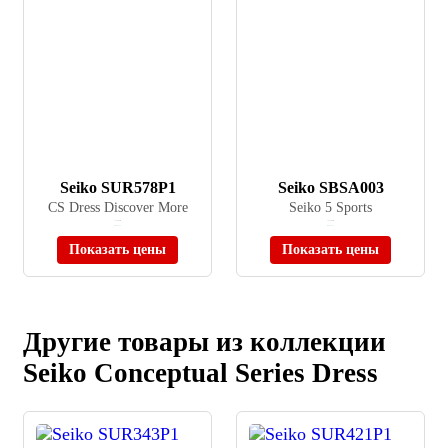
Seiko SUR578P1
Seiko SBSA003
CS Dress Discover More
Seiko 5 Sports
≈ 31 900 ₽
≈ 39 900 ₽
В наличии
В наличии
Показать цены
Показать цены
Другие товары из коллекции
Seiko Conceptual Series Dress