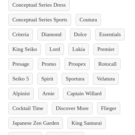
Conceptual Series Dress
Conceptual Series Sports
Coutura
Criteria
Diamond
Dolce
Essentials
King Seiko
Lord
Lukia
Premier
Presage
Promo
Prospex
Rotocall
Seiko 5
Spirit
Sportura
Velatura
Alpinist
Arnie
Captain Willard
Cocktail Time
Discover More
Flieger
Japanese Zen Garden
King Samurai