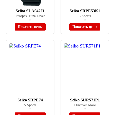
Seiko SLA042J1
Seiko SRPE53K1
Prospex Tuna Diver
5 Sports
≈ 449 900 ₽
≈ 29 880 ₽
В наличии
В наличии
Показать цены
Показать цены
Seiko SRPE74
Seiko SUR571P1
5 Sports
Discover More
≈ 35 900 ₽
≈ 22 005 ₽
В наличии
В наличии