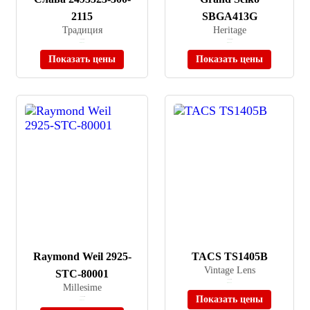
2115
SBGA413G
Традиция
Heritage
≈ 14 400 ₽
≈ 914 400 ₽
В наличии
В наличии
Показать цены
Показать цены
Raymond Weil 2925-
TACS TS1405B
Vintage Lens
STC-80001
≈ 24 900 ₽
Millesime
В наличии
Показать цены
≈ 178 500 ₽
В наличии