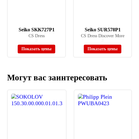
Seiko SKK727P1
Seiko SUR578P1
CS Dress
CS Dress Discover More
≈ 61 500 ₽
≈ 31 900 ₽
В наличии
В наличии
Показать цены
Показать цены
Могут вас заинтересовать