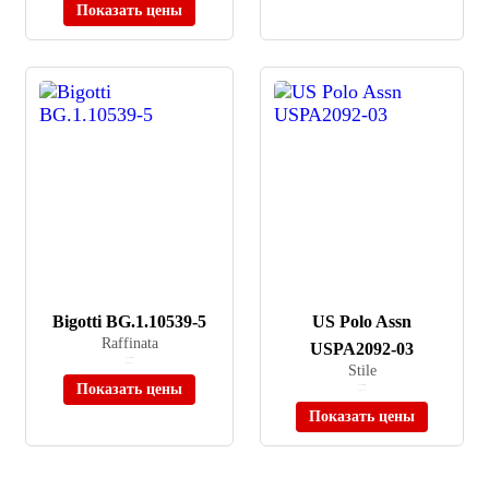
Показать цены
Bigotti BG.1.10539-5
US Polo Assn
Raffinata
USPA2092-03
≈ 11 760 ₽
В наличии
Stile
Показать цены
≈ 13 990 ₽
В наличии
Показать цены