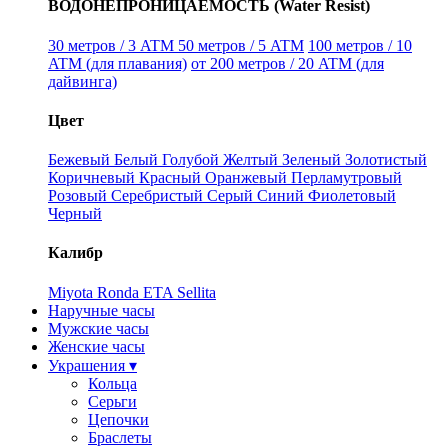
ВОДОНЕПРОНИЦАЕМОСТЬ (Water Resist)
30 метров / 3 ATM
50 метров / 5 ATM
100 метров / 10
ATM (для плавания)
от 200 метров / 20 ATM (для
дайвинга)
Цвет
Бежевый
Белый
Голубой
Желтый
Зеленый
Золотистый
Коричневый
Красный
Оранжевый
Перламутровый
Розовый
Серебристый
Серый
Синий
Фиолетовый
Черный
Калибр
Miyota
Ronda
ETA
Sellita
Наручные часы
Мужские часы
Женские часы
Украшения ▾
Кольца
Серьги
Цепочки
Браслеты