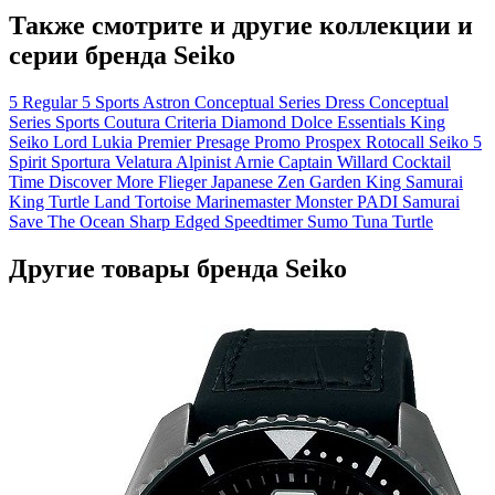
Также смотрите и другие коллекции и
серии бренда Seiko
5 Regular
5 Sports
Astron
Conceptual Series Dress
Conceptual
Series Sports
Coutura
Criteria
Diamond
Dolce
Essentials
King
Seiko
Lord
Lukia
Premier
Presage
Promo
Prospex
Rotocall
Seiko 5
Spirit
Sportura
Velatura
Alpinist
Arnie
Captain Willard
Cocktail
Time
Discover More
Flieger
Japanese Zen Garden
King Samurai
King Turtle
Land Tortoise
Marinemaster
Monster
PADI
Samurai
Save The Ocean
Sharp Edged
Speedtimer
Sumo
Tuna
Turtle
Другие товары бренда Seiko