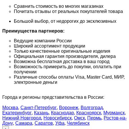
Сравнить стоимость во многих магазинах
Почитать отзывы от реальных покупателей товара
Большой выбор, от недорогих до эксклюзивных
Преимущества партнеров:
Ведущие компании России
Широкий ассортимент продукции
Только качественные оригинальные изделия
Официальная гарантия производителя, дилера
Возможна бесплатная доставка в ваш город
Возможность примерить до покупки, оплатить при
получении
Различные способы оплаты Visa, Master Card, МИР,
электронные деньги
Города и регионы представительства в России:
Москва
,
Санкт-Петербург
,
Воронеж
,
Волгоград
,
Екатеринбург
,
Казань
,
Краснодар
,
Красноярск
,
Мурманск
,
Нижний Новгород
,
Новосибирск
,
Омск
,
Пермь
,
Ростов-на-
Дону
,
Самара
,
Саратов
,
Уфа
,
Челябинск
↑