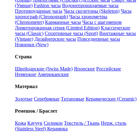
(Умные)
Fashion часы
Водонепроницаемые часы
Противоударные часы
Часы скелетоны (Skeleton)
Часы
хронограф (Chronograph)
Часы хронометры
(Chronometer)
Карманные часы
Часы с шагомером
Лимитированная серия (Limited Edition)
Классические
часы (Classic)
Спортивные часы (Sport)
Винтажные часы
(Vintage)
Дизайнерские часы
Повседневные часы
Новинки (New)
Страна
Швейцарские (Swiss Made)
Японские
Российские
Немецкие
Американские
Материал
Золотые
Серебряные
Титановые
Керамические (Ceramic)
Ремешок / Браслет
Кожа
Каучук
Силикон
Текстиль / Ткань
Нерж. сталь
(Stainless Steel)
Керамика