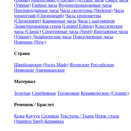
(Умные)
Fashion часы
Водонепроницаемые часы
Противоударные часы
Часы скелетоны (Skeleton)
Часы
хронограф (Chronograph)
Часы хронометры
(Chronometer)
Карманные часы
Часы с шагомером
Лимитированная серия (Limited Edition)
Классические
часы (Classic)
Спортивные часы (Sport)
Винтажные часы
(Vintage)
Дизайнерские часы
Повседневные часы
Новинки (New)
Страна
Швейцарские (Swiss Made)
Японские
Российские
Немецкие
Американские
Материал
Золотые
Серебряные
Титановые
Керамические (Ceramic)
Ремешок / Браслет
Кожа
Каучук
Силикон
Текстиль / Ткань
Нерж. сталь
(Stainless Steel)
Керамика