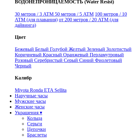
ВОДОНЕПРОНИЦАЕМОСТЬ (Water Resist)
30 метров / 3 ATM
50 метров / 5 ATM
100 метров / 10
ATM (для плавания)
от 200 метров / 20 ATM (для
дайвинга)
Цвет
Бежевый
Белый
Голубой
Желтый
Зеленый
Золотистый
Коричневый
Красный
Оранжевый
Перламутровый
Розовый
Серебристый
Серый
Синий
Фиолетовый
Черный
Калибр
Miyota
Ronda
ETA
Sellita
Наручные часы
Мужские часы
Женские часы
Украшения ▾
Кольца
Серьги
Цепочки
Браслеты