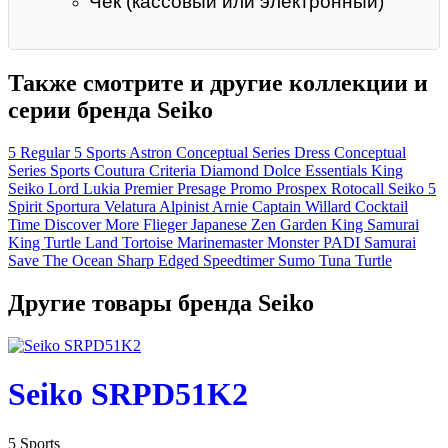
Чек (кассовый или электронный)
Также смотрите и другие коллекции и
серии бренда Seiko
5 Regular
5 Sports
Astron
Conceptual Series Dress
Conceptual
Series Sports
Coutura
Criteria
Diamond
Dolce
Essentials
King
Seiko
Lord
Lukia
Premier
Presage
Promo
Prospex
Rotocall
Seiko 5
Spirit
Sportura
Velatura
Alpinist
Arnie
Captain Willard
Cocktail
Time
Discover More
Flieger
Japanese Zen Garden
King Samurai
King Turtle
Land Tortoise
Marinemaster
Monster
PADI
Samurai
Save The Ocean
Sharp Edged
Speedtimer
Sumo
Tuna
Turtle
Другие товары бренда Seiko
Seiko SRPD51K2
5 Sports