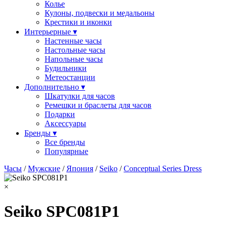
Колье
Кулоны, подвески и медальоны
Крестики и иконки
Интерьерные ▾
Настенные часы
Настольные часы
Напольные часы
Будильники
Метеостанции
Дополнительно ▾
Шкатулки для часов
Ремешки и браслеты для часов
Подарки
Аксессуары
Бренды ▾
Все бренды
Популярные
Часы
/
Мужские
/
Япония
/
Seiko
/
Conceptual Series Dress
×
Seiko SPC081P1