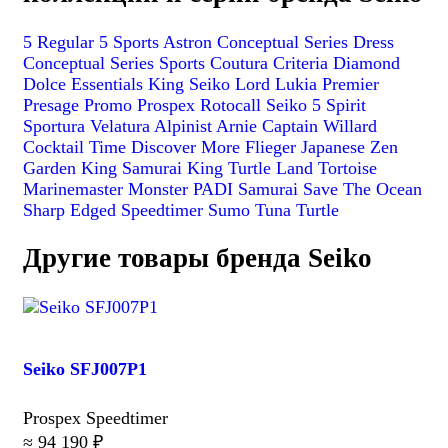
5 Regular
5 Sports
Astron
Conceptual Series Dress
Conceptual Series Sports
Coutura
Criteria
Diamond
Dolce
Essentials
King Seiko
Lord
Lukia
Premier
Presage
Promo
Prospex
Rotocall
Seiko 5
Spirit
Sportura
Velatura
Alpinist
Arnie
Captain Willard
Cocktail Time
Discover More
Flieger
Japanese Zen
Garden
King Samurai
King Turtle
Land Tortoise
Marinemaster
Monster
PADI
Samurai
Save The Ocean
Sharp Edged
Speedtimer
Sumo
Tuna
Turtle
Другие товары бренда Seiko
Seiko SFJ007P1
Prospex Speedtimer
≈ 94 190 ₽