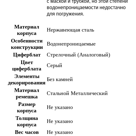
с маской и трубкой, но этой степени
водонепроницаемости недостачно
для погружения.
Материал
Нержавеющая сталь
корпуса
Особенности
Водонепроницаемые
конструкции
Циферблат
Стрелочный (Аналоговый)
Цвет
Серый
циферблата
Элементы
Без камней
декорирования
Материал
Стальной
Металлический
ремешка
Размер
Не указано
корпуса
Толщина
Не указано
корпуса
Вес часов
Не указано