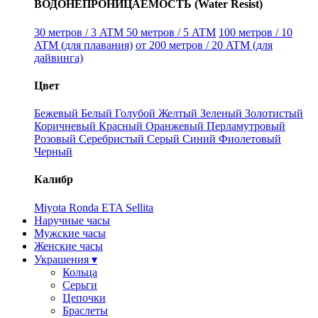
ВОДОНЕПРОНИЦАЕМОСТЬ (Water Resist)
30 метров / 3 ATM
50 метров / 5 ATM
100 метров / 10
ATM (для плавания)
от 200 метров / 20 ATM (для
дайвинга)
Цвет
Бежевый
Белый
Голубой
Желтый
Зеленый
Золотистый
Коричневый
Красный
Оранжевый
Перламутровый
Розовый
Серебристый
Серый
Синий
Фиолетовый
Черный
Калибр
Miyota
Ronda
ETA
Sellita
Наручные часы
Мужские часы
Женские часы
Украшения ▾
Кольца
Серьги
Цепочки
Браслеты