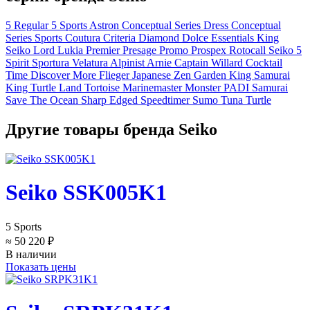
5 Regular
5 Sports
Astron
Conceptual Series Dress
Conceptual
Series Sports
Coutura
Criteria
Diamond
Dolce
Essentials
King
Seiko
Lord
Lukia
Premier
Presage
Promo
Prospex
Rotocall
Seiko 5
Spirit
Sportura
Velatura
Alpinist
Arnie
Captain Willard
Cocktail
Time
Discover More
Flieger
Japanese Zen Garden
King Samurai
King Turtle
Land Tortoise
Marinemaster
Monster
PADI
Samurai
Save The Ocean
Sharp Edged
Speedtimer
Sumo
Tuna
Turtle
Другие товары бренда Seiko
Seiko SSK005K1
5 Sports
≈ 50 220 ₽
В наличии
Показать цены