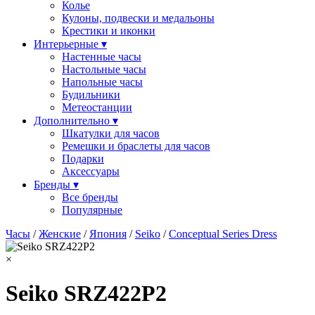
Колье
Кулоны, подвески и медальоны
Крестики и иконки
Интерьерные ▾
Настенные часы
Настольные часы
Напольные часы
Будильники
Метеостанции
Дополнительно ▾
Шкатулки для часов
Ремешки и браслеты для часов
Подарки
Аксессуары
Бренды ▾
Все бренды
Популярные
Часы
/
Женские
/
Япония
/
Seiko
/
Conceptual Series Dress
×
Seiko SRZ422P2