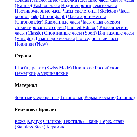
(Умные)
Fashion часы
Водонепроницаемые часы
Противоударные часы
Часы скелетоны (Skeleton)
Часы
хронограф (Chronograph)
Часы хронометры
(Chronometer)
Карманные часы
Часы с шагомером
Лимитированная серия (Limited Edition)
Классические
часы (Classic)
Спортивные часы (Sport)
Винтажные часы
(Vintage)
Дизайнерские часы
Повседневные часы
Новинки (New)
Страна
Швейцарские (Swiss Made)
Японские
Российские
Немецкие
Американские
Материал
Золотые
Серебряные
Титановые
Керамические (Ceramic)
Ремешок / Браслет
Кожа
Каучук
Силикон
Текстиль / Ткань
Нерж. сталь
(Stainless Steel)
Керамика