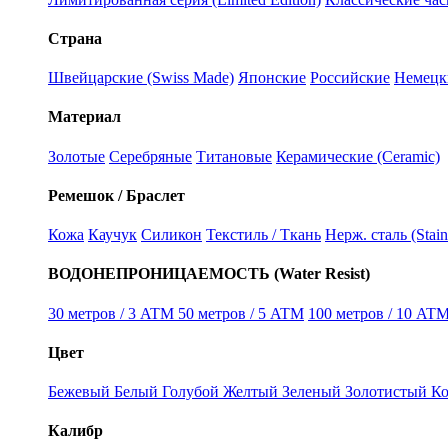
Страна
Швейцарские (Swiss Made)
Японские
Российские
Немецк
Материал
Золотые
Серебряные
Титановые
Керамические (Ceramic)
Ремешок / Браслет
Кожа
Каучук
Силикон
Текстиль / Ткань
Нерж. сталь (Stain
ВОДОНЕПРОНИЦАЕМОСТЬ (Water Resist)
30 метров / 3 ATM
50 метров / 5 ATM
100 метров / 10 ATM
Цвет
Бежевый
Белый
Голубой
Желтый
Зеленый
Золотистый
К
Калибр