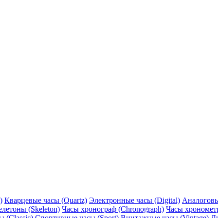
)
Кварцевые часы (Quartz)
Электронные часы (Digital)
Аналоговы
елетоны (Skeleton)
Часы хронограф (Chronograph)
Часы хронометр
 (Classic)
Спортивные часы (Sport)
Винтажные часы (Vintage)
Д