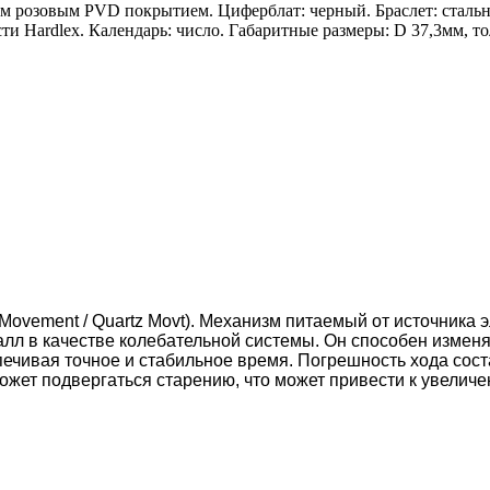
ым розовым PVD покрытием. Циферблат: черный. Браслет: стальн
 Hardlex. Календарь: число. Габаритные размеры: D 37,3мм, то
Movement / Quartz Movt).
Механизм питаемый от источника эл
алл в качестве колебательной системы. Он способен измен
ечивая точное и стабильное время. Погрешность хода соста
ожет подвергаться старению, что может привести к увелич