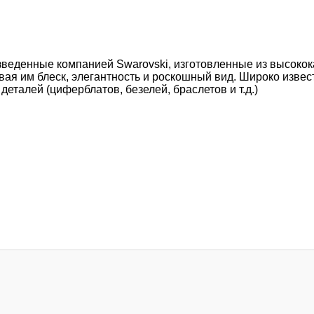
изведенные компанией Swarovski, изготовленные из высоко
ая им блеск, элегантность и роскошный вид. Широко извест
талей (циферблатов, безелей, браслетов и т.д.)