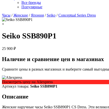
Все бренды
Популярные
Часы
/
Женские
/
Япония
/
Seiko
/
Conceptual Series Dress
×
Seiko SSB890P1
25 900 ₽
Наличие и сравнение цен в магазинах
Сравните цены в разных магазинах и выберите самый выгодный
Посмотреть цену на Aliexpress
Артикул товара:
Seiko SSB890P1
Описание
Женские наручные часы Seiko SSB890P1 CS Dress. Эти велико