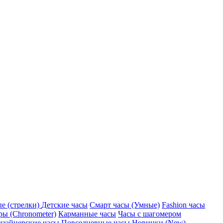
е (стрелки)
Детские часы
Смарт часы (Умные)
Fashion часы
ы (Chronometer)
Карманные часы
Часы с шагомером
изайнерские часы
Повседневные часы
Новинки (New)