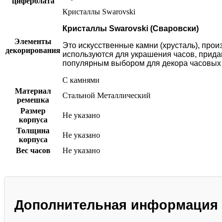
циферблата
Кристаллы Swarovski
Кристаллы Swarovski (Сваровски)
Элементы
Это искусственные камни (хрусталь), про
декорирования
используются для украшения часов, придав
популярным выбором для декора часовых де
С камнями
Материал
Стальной
Металлический
ремешка
Размер
Не указано
корпуса
Толщина
Не указано
корпуса
Вес часов
Не указано
Дополнительная информация