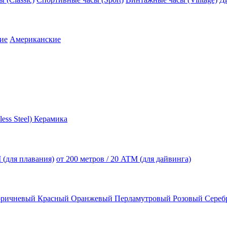
ие
Американские
less Steel)
Керамика
 (для плавания)
от 200 метров / 20 ATM (для дайвинга)
оричневый
Красный
Оранжевый
Перламутровый
Розовый
Сереб