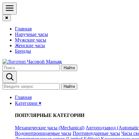
✖
Главная
Наручные часы
Мужские часы
Женские часы
Бренды
Найти
Найти
Главная
Категории ▾
ПОПУЛЯРНЫЕ КАТЕГОРИИ
Механические часы (Mechanical)
Автоподзавод (Automatic
Водонепроницаемые часы
Противоударные часы
Часы ск
Лимитированная серия (Limited Edition)
Классические часы