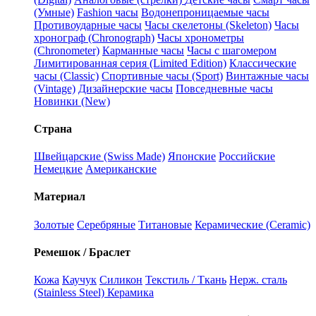
(Умные)
Fashion часы
Водонепроницаемые часы
Противоударные часы
Часы скелетоны (Skeleton)
Часы
хронограф (Chronograph)
Часы хронометры
(Chronometer)
Карманные часы
Часы с шагомером
Лимитированная серия (Limited Edition)
Классические
часы (Classic)
Спортивные часы (Sport)
Винтажные часы
(Vintage)
Дизайнерские часы
Повседневные часы
Новинки (New)
Страна
Швейцарские (Swiss Made)
Японские
Российские
Немецкие
Американские
Материал
Золотые
Серебряные
Титановые
Керамические (Ceramic)
Ремешок / Браслет
Кожа
Каучук
Силикон
Текстиль / Ткань
Нерж. сталь
(Stainless Steel)
Керамика