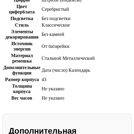
Цвет
Серебристый
циферблата
Подсветка
Без подсветки
Стиль
Классические
Элементы
Без камней
декорирования
Источник
От батарейки
энергии
Материал
Стальной
Металлический
ремешка
Дополнительные
Дата (число)
Календарь
функции
Размер корпуса
43
Толщина
Не указано
корпуса
Вес часов
Не указано
Дополнительная