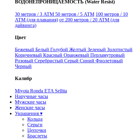
ВОДОНЕПРОНИЦАЕМОСТЬ (Water Resist)
30 метров / 3 ATM
50 метров / 5 ATM
100 метров / 10
ATM (для плавания)
от 200 метров / 20 ATM (для
дайвинга)
Цвет
Бежевый
Белый
Голубой
Желтый
Зеленый
Золотистый
Коричневый
Красный
Оранжевый
Перламутровый
Розовый
Серебристый
Серый
Синий
Фиолетовый
Черный
Калибр
Miyota
Ronda
ETA
Sellita
Наручные часы
Мужские часы
Женские часы
Украшения ▾
Кольца
Серьги
Цепочки
Браслеты