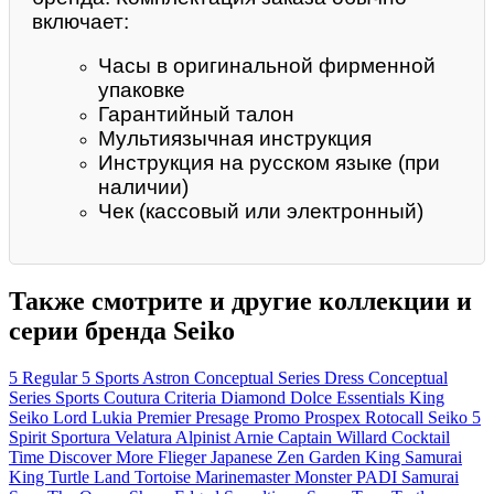
включает:
Часы в оригинальной фирменной
упаковке
Гарантийный талон
Мультиязычная инструкция
Инструкция на русском языке (при
наличии)
Чек (кассовый или электронный)
Также смотрите и другие коллекции и
серии бренда Seiko
5 Regular
5 Sports
Astron
Conceptual Series Dress
Conceptual
Series Sports
Coutura
Criteria
Diamond
Dolce
Essentials
King
Seiko
Lord
Lukia
Premier
Presage
Promo
Prospex
Rotocall
Seiko 5
Spirit
Sportura
Velatura
Alpinist
Arnie
Captain Willard
Cocktail
Time
Discover More
Flieger
Japanese Zen Garden
King Samurai
King Turtle
Land Tortoise
Marinemaster
Monster
PADI
Samurai