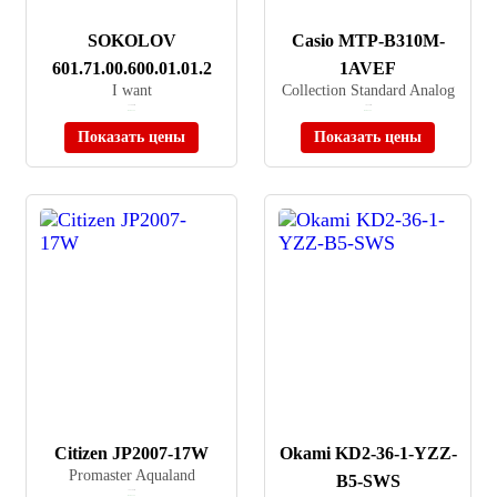
SOKOLOV
Casio MTP-B310M-
601.71.00.600.01.01.2
1AVEF
I want
Collection Standard Analog
≈ 11 990 ₽
≈ 8 120 ₽
В наличии
В наличии
Показать цены
Показать цены
Citizen JP2007-17W
Okami KD2-36-1-YZZ-
Promaster Aqualand
B5-SWS
≈ 45 100 ₽
В наличии