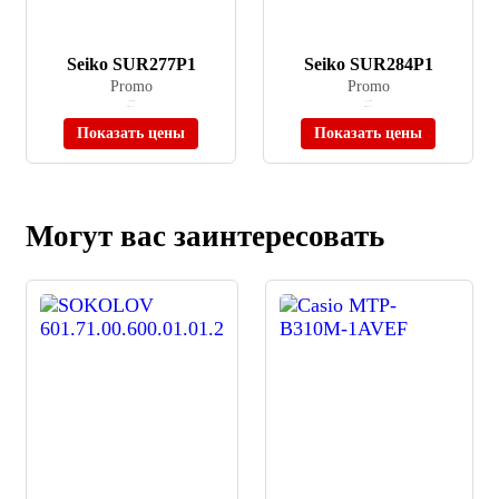
Seiko SUR277P1
Seiko SUR284P1
Promo
Promo
≈ 10 400 ₽
≈ 13 590 ₽
Нет в наличии
Нет в наличии
Показать цены
Показать цены
Могут вас заинтересовать