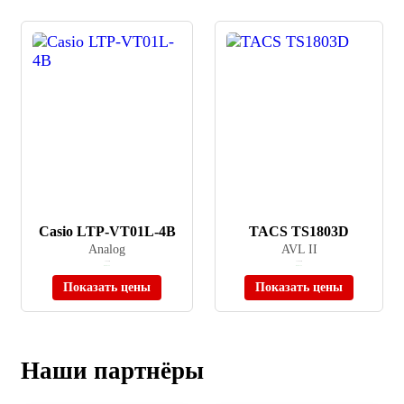
Casio LTP-VT01L-4B
TACS TS1803D
Analog
AVL II
≈ 2 940 ₽
≈ 54 900 ₽
В наличии
В наличии
Показать цены
Показать цены
Наши партнёры