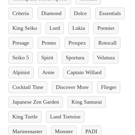
Criteria
Diamond
Dolce
Essentials
King Seiko
Lord
Lukia
Premier
Presage
Promo
Prospex
Rotocall
Seiko 5
Spirit
Sportura
Velatura
Alpinist
Arnie
Captain Willard
Cocktail Time
Discover More
Flieger
Japanese Zen Garden
King Samurai
King Turtle
Land Tortoise
Marinemaster
Monster
PADI