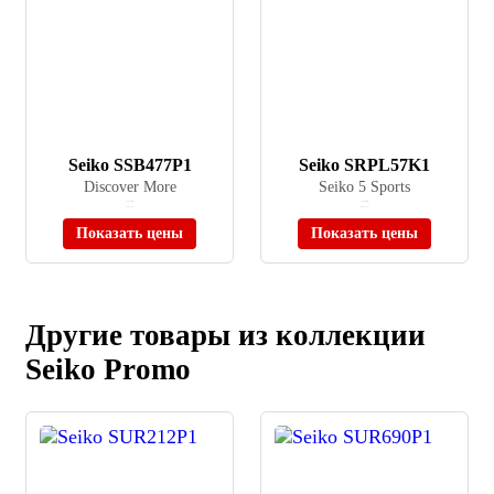
Seiko SSB477P1
Seiko SRPL57K1
Discover More
Seiko 5 Sports
≈ 34 710 ₽
≈ 39 900 ₽
В наличии
В наличии
Показать цены
Показать цены
Другие товары из коллекции
Seiko Promo