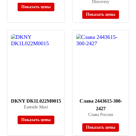
Discovery
Показать цены
≈ 8 992 ₽
В наличии
Показать цены
DKNY DK1L022M0015
Слава 2443615-300-
Eastside Maxi
2427
≈ 16 990 ₽
В наличии
Слава России
Показать цены
≈ 107 500 ₽
В наличии
Показать цены