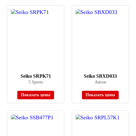
Seiko SRPK71
Seiko SBXD033
5 Sports
Astron
≈ 26 295 ₽
≈ 208 900 ₽
В наличии
В наличии
Показать цены
Показать цены