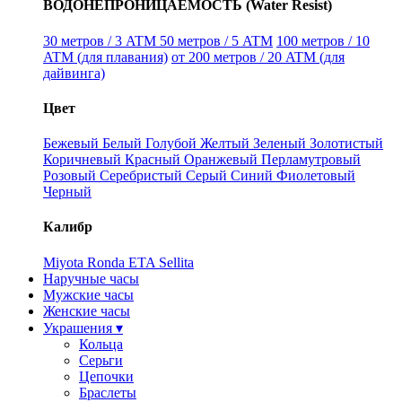
ВОДОНЕПРОНИЦАЕМОСТЬ (Water Resist)
30 метров / 3 ATM
50 метров / 5 ATM
100 метров / 10
ATM (для плавания)
от 200 метров / 20 ATM (для
дайвинга)
Цвет
Бежевый
Белый
Голубой
Желтый
Зеленый
Золотистый
Коричневый
Красный
Оранжевый
Перламутровый
Розовый
Серебристый
Серый
Синий
Фиолетовый
Черный
Калибр
Miyota
Ronda
ETA
Sellita
Наручные часы
Мужские часы
Женские часы
Украшения ▾
Кольца
Серьги
Цепочки
Браслеты