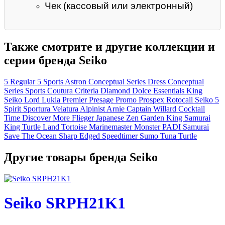
Чек (кассовый или электронный)
Также смотрите и другие коллекции и
серии бренда Seiko
5 Regular
5 Sports
Astron
Conceptual Series Dress
Conceptual
Series Sports
Coutura
Criteria
Diamond
Dolce
Essentials
King
Seiko
Lord
Lukia
Premier
Presage
Promo
Prospex
Rotocall
Seiko 5
Spirit
Sportura
Velatura
Alpinist
Arnie
Captain Willard
Cocktail
Time
Discover More
Flieger
Japanese Zen Garden
King Samurai
King Turtle
Land Tortoise
Marinemaster
Monster
PADI
Samurai
Save The Ocean
Sharp Edged
Speedtimer
Sumo
Tuna
Turtle
Другие товары бренда Seiko
Seiko SRPH21K1