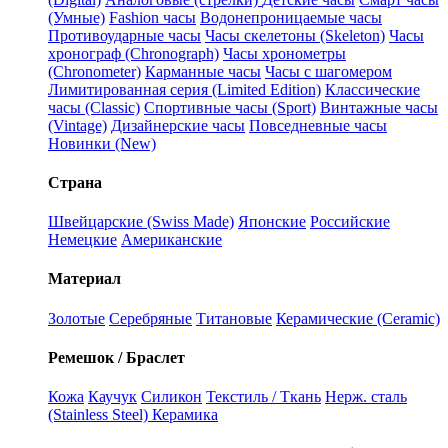
(Умные)
Fashion часы
Водонепроницаемые часы
Противоударные часы
Часы скелетоны (Skeleton)
Часы
хронограф (Chronograph)
Часы хронометры
(Chronometer)
Карманные часы
Часы с шагомером
Лимитированная серия (Limited Edition)
Классические
часы (Classic)
Спортивные часы (Sport)
Винтажные часы
(Vintage)
Дизайнерские часы
Повседневные часы
Новинки (New)
Страна
Швейцарские (Swiss Made)
Японские
Российские
Немецкие
Американские
Материал
Золотые
Серебряные
Титановые
Керамические (Ceramic)
Ремешок / Браслет
Кожа
Каучук
Силикон
Текстиль / Ткань
Нерж. сталь
(Stainless Steel)
Керамика