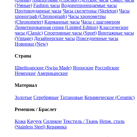
(Умные)
Fashion часы
Водонепроницаемые часы
Противоударные часы
Часы скелетоны (Skeleton)
Часы
хронограф (Chronograph)
Часы хронометры
(Chronometer)
Карманные часы
Часы с шагомером
Лимитированная серия (Limited Edition)
Классические
часы (Classic)
Спортивные часы (Sport)
Винтажные часы
(Vintage)
Дизайнерские часы
Повседневные часы
Новинки (New)
Страна
Швейцарские (Swiss Made)
Японские
Российские
Немецкие
Американские
Материал
Золотые
Серебряные
Титановые
Керамические (Ceramic)
Ремешок / Браслет
Кожа
Каучук
Силикон
Текстиль / Ткань
Нерж. сталь
(Stainless Steel)
Керамика