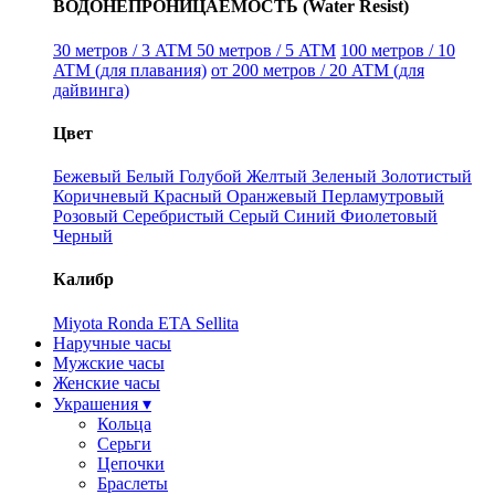
ВОДОНЕПРОНИЦАЕМОСТЬ (Water Resist)
30 метров / 3 ATM
50 метров / 5 ATM
100 метров / 10
ATM (для плавания)
от 200 метров / 20 ATM (для
дайвинга)
Цвет
Бежевый
Белый
Голубой
Желтый
Зеленый
Золотистый
Коричневый
Красный
Оранжевый
Перламутровый
Розовый
Серебристый
Серый
Синий
Фиолетовый
Черный
Калибр
Miyota
Ronda
ETA
Sellita
Наручные часы
Мужские часы
Женские часы
Украшения ▾
Кольца
Серьги
Цепочки
Браслеты