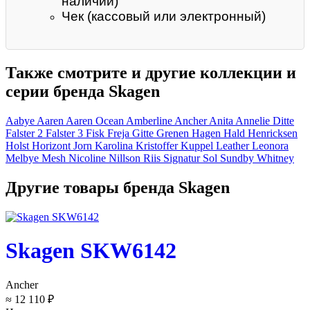
наличии)
Чек (кассовый или электронный)
Также смотрите и другие коллекции и
серии бренда Skagen
Aabye
Aaren
Aaren Ocean
Amberline
Ancher
Anita
Annelie
Ditte
Falster 2
Falster 3
Fisk
Freja
Gitte
Grenen
Hagen
Hald
Henricksen
Holst
Horizont
Jorn
Karolina
Kristoffer
Kuppel
Leather
Leonora
Melbye
Mesh
Nicoline
Nillson
Riis
Signatur
Sol
Sundby
Whitney
Другие товары бренда Skagen
Skagen SKW6142
Ancher
≈ 12 110 ₽