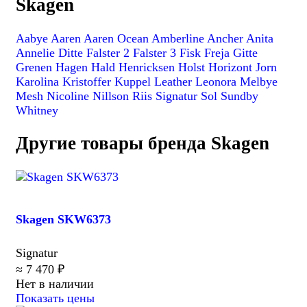
Skagen
Aabye
Aaren
Aaren Ocean
Amberline
Ancher
Anita
Annelie
Ditte
Falster 2
Falster 3
Fisk
Freja
Gitte
Grenen
Hagen
Hald
Henricksen
Holst
Horizont
Jorn
Karolina
Kristoffer
Kuppel
Leather
Leonora
Melbye
Mesh
Nicoline
Nillson
Riis
Signatur
Sol
Sundby
Whitney
Другие товары бренда Skagen
Skagen SKW6373
Signatur
≈ 7 470 ₽
Нет в наличии
Показать цены