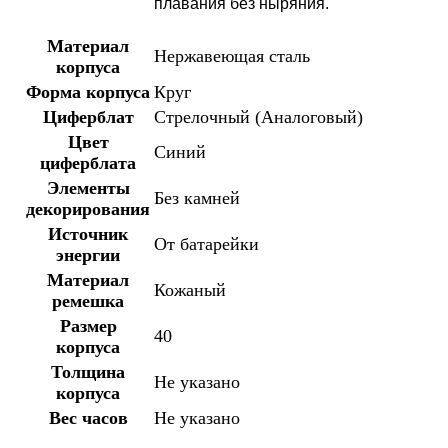
плавания без ныряния.
Материал
Нержавеющая сталь
корпуса
Форма корпуса
Круг
Циферблат
Стрелочный (Аналоговый)
Цвет
Синий
циферблата
Элементы
Без камней
декорирования
Источник
От батарейки
энергии
Материал
Кожаный
ремешка
Размер
40
корпуса
Толщина
Не указано
корпуса
Вес часов
Не указано