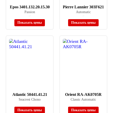
Epos 3401.132.20.15.30
Pierre Lannier 303F621
Passion
Automatic
≈ 155 900 ₽
≈ 25 890 ₽
В наличии
В наличии
Показать цены
Показать цены
Atlantic 50441.41.21
Orient RA-AK0705R
Seacrest Chono
Classic Automatic
≈ 47 400 ₽
≈ 22 380 ₽
В наличии
В наличии
Показать цены
Показать цены