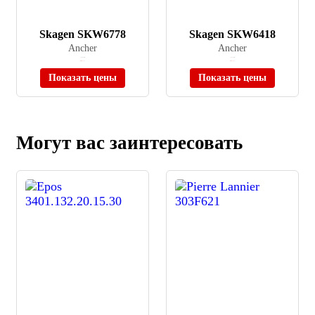
Skagen SKW6778
Skagen SKW6418
Ancher
Ancher
≈ 16 190 ₽
≈ 10 710 ₽
Нет в наличии
Нет в наличии
Показать цены
Показать цены
Могут вас заинтересовать