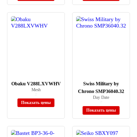
Obaku V288LXVWHV
Swiss Military by
Mesh
Chrono SMP36040.32
≈ 12 890 ₽
В наличии
Day Date
Показать цены
≈ 29 990 ₽
В наличии
Показать цены