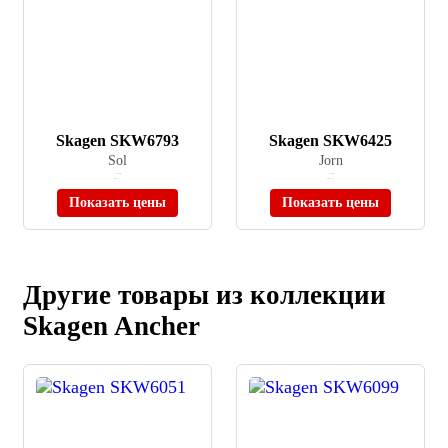
Skagen SKW6793
Skagen SKW6425
Sol
Jorn
≈ 19 590 ₽
≈ 16 140 ₽
Нет в наличии
Нет в наличии
Показать цены
Показать цены
Другие товары из коллекции
Skagen Ancher