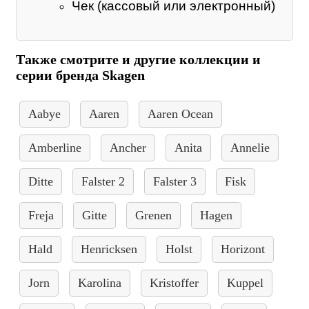
Чек (кассовый или электронный)
Также смотрите и другие коллекции и
серии бренда Skagen
Aabye
Aaren
Aaren Ocean
Amberline
Ancher
Anita
Annelie
Ditte
Falster 2
Falster 3
Fisk
Freja
Gitte
Grenen
Hagen
Hald
Henricksen
Holst
Horizont
Jorn
Karolina
Kristoffer
Kuppel