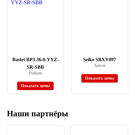
Bastet BP3-36-0-YYZ-
Seiko SBXY097
Astron
SR-SBB
≈ 169 900 ₽
Podium
В наличии
Показать цены
≈ 5 385 ₽
В наличии
Показать цены
Наши партнёры