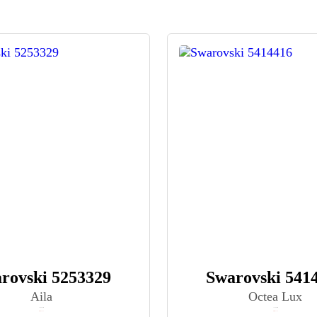
rovski 5253329
Swarovski 541
Aila
Octea Lux
≈ 20 992 ₽
≈ 27 990 ₽
Нет в наличии
Нет в наличии