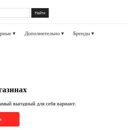
Найти
рные ▾
Дополнительно ▾
Бренды ▾
газинах
амый выгодный для себя вариант.
s