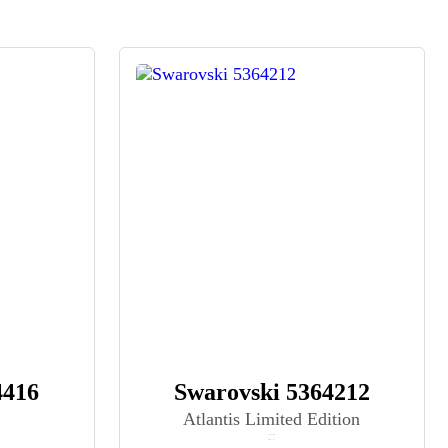
4416
Swarovski 5364212
Atlantis Limited Edition
≈ 59 990 ₽
Нет в наличии