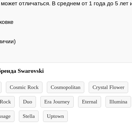
ожет отличаться. В среднем от 1 года до 5 лет и
ковке
личии)
бренда Swarovski
Cosmic Rock
Cosmopolitan
Crystal Flower
 Rock
Duo
Era Journey
Eternal
Illumina
ssage
Stella
Uptown