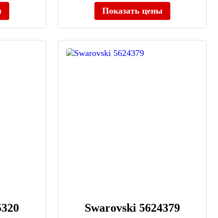
ы
Показать цены
5320
Swarovski 5624379