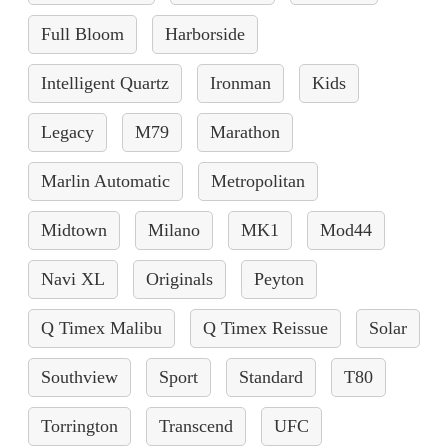
Full Bloom
Harborside
Intelligent Quartz
Ironman
Kids
Legacy
M79
Marathon
Marlin Automatic
Metropolitan
Midtown
Milano
MK1
Mod44
Navi XL
Originals
Peyton
Q Timex Malibu
Q Timex Reissue
Solar
Southview
Sport
Standard
T80
Torrington
Transcend
UFC