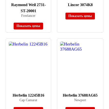
Raymond Weil 2731-
Lincor 3074K8
ST-20001
≈ 18 900 ₽
В наличии
Freelancer
Показать цены
≈ 213 800 ₽
В наличии
Показать цены
Herbelin 12245B16
Herbelin 37688AG65
Cap Camarat
Newport
≈ 51 900 ₽
≈ 68 700 ₽
В наличии
В наличии