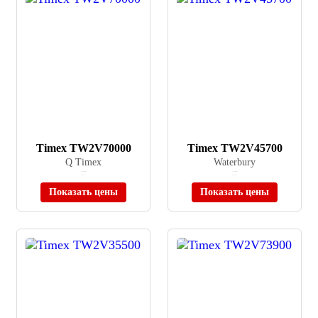
Timex TW2V70000
Timex TW2V45700
Q Timex
Waterbury
≈ 28 630 ₽
≈ 19 510 ₽
В наличии
В наличии
Показать цены
Показать цены