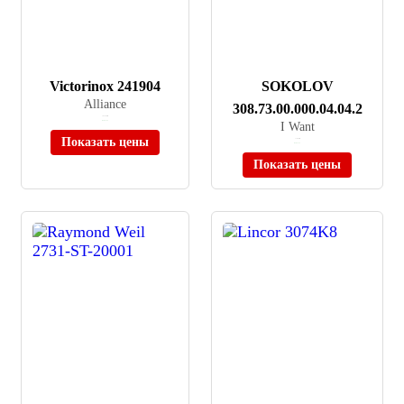
Victorinox 241904
SOKOLOV
Alliance
308.73.00.000.04.04.2
≈ 63 100 ₽
В наличии
I Want
Показать цены
≈ 7 990 ₽
В наличии
Показать цены