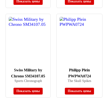
Показать цены
Показать цены
Swiss Military by
Philipp Plein
Chrono SM34107.05
PWPWA0724
Sports Chronograph
The Skull Spikes
≈ 44 890 ₽
≈ 88 990 ₽
В наличии
В наличии
Показать цены
Показать цены