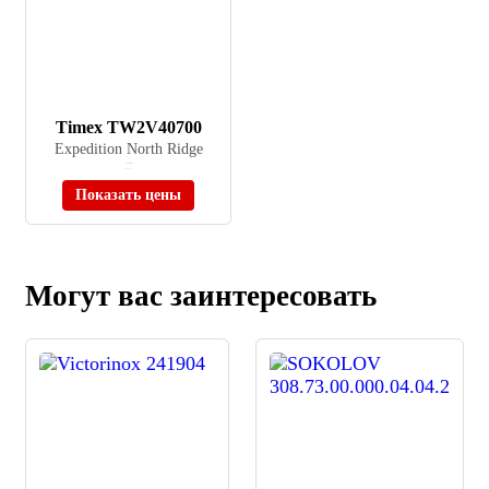
Timex TW2V40700
Expedition North Ridge
≈ 9 090 ₽
В наличии
Показать цены
Могут вас заинтересовать