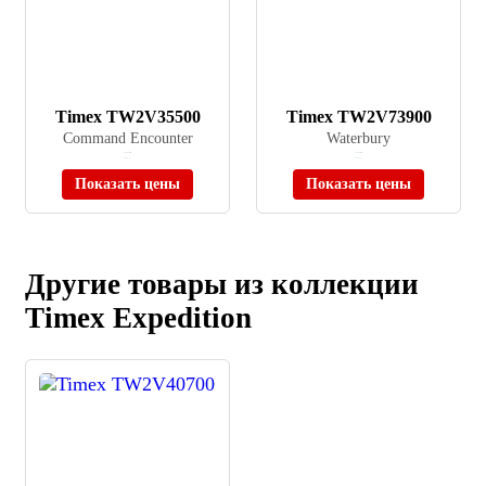
Timex TW2V35500
Timex TW2V73900
Command Encounter
Waterbury
≈ 18 390 ₽
≈ 20 550 ₽
В наличии
В наличии
Показать цены
Показать цены
Другие товары из коллекции
Timex Expedition